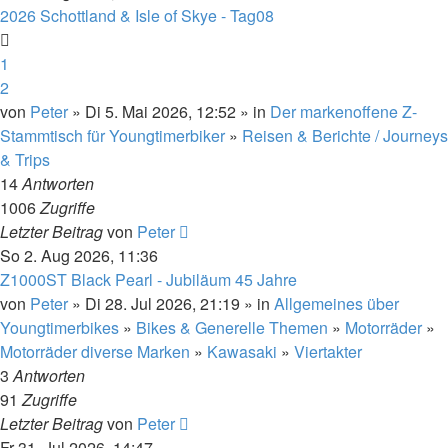
2026 Schottland & Isle of Skye - Tag08
1
2
von
Peter
» Di 5. Mai 2026, 12:52 » in
Der markenoffene Z-
Stammtisch für Youngtimerbiker
»
Reisen & Berichte / Journeys
& Trips
14
Antworten
1006
Zugriffe
Letzter Beitrag
von
Peter
So 2. Aug 2026, 11:36
Z1000ST Black Pearl - Jubiläum 45 Jahre
von
Peter
» Di 28. Jul 2026, 21:19 » in
Allgemeines über
Youngtimerbikes
»
Bikes & Generelle Themen
»
Motorräder
»
Motorräder diverse Marken
»
Kawasaki
»
Viertakter
3
Antworten
91
Zugriffe
Letzter Beitrag
von
Peter
Fr 31. Jul 2026, 14:47