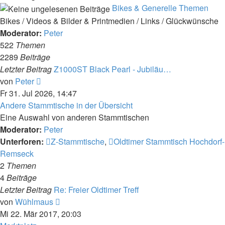
Bikes & Generelle Themen
Bikes / Videos & Bilder & Printmedien / Links / Glückwünsche
Moderator:
Peter
522
Themen
2289
Beiträge
Letzter Beitrag
Z1000ST Black Pearl - Jubiläu…
Neuester
von
Peter
Beitrag
Fr 31. Jul 2026, 14:47
Andere Stammtische in der Übersicht
Eine Auswahl von anderen Stammtischen
Moderator:
Peter
Unterforen:
Z-Stammtische
,
Oldtimer Stammtisch Hochdorf-
Remseck
2
Themen
4
Beiträge
Letzter Beitrag
Re: Freier Oldtimer Treff
Neuester
von
Wühlmaus
Beitrag
Mi 22. Mär 2017, 20:03