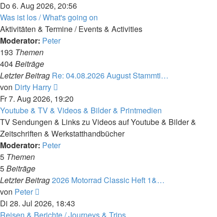
Beitrag
Do 6. Aug 2026, 20:56
Was ist los / What's going on
Aktivitäten & Termine / Events & Activities
Moderator:
Peter
193
Themen
404
Beiträge
Letzter Beitrag
Re: 04.08.2026 August Stammti…
Neuester
von
Dirty Harry
Beitrag
Fr 7. Aug 2026, 19:20
Youtube & TV & Videos & Bilder & Printmedien
TV Sendungen & Links zu Videos auf Youtube & Bilder &
Zeitschriften & Werkstatthandbücher
Moderator:
Peter
5
Themen
5
Beiträge
Letzter Beitrag
2026 Motorrad Classic Heft 1&…
Neuester
von
Peter
Beitrag
Di 28. Jul 2026, 18:43
Reisen & Berichte / Journeys & Trips