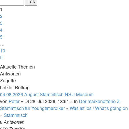
von
10
1
2
3
4
5
…
10
Nächste
Aktuelle Themen
Antworten
Zugriffe
Letzter Beitrag
04.08.2026 August Stammtisch NSU Museum
von
Peter
» Di 28. Jul 2026, 18:51 » in
Der markenoffene Z-
Stammtisch für Youngtimerbiker
»
Was ist los / What's going on
»
Stammtisch
8
Antworten
359
Zugriffe