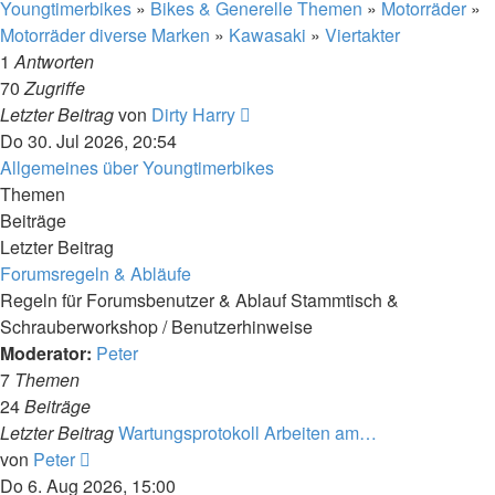
Youngtimerbikes
»
Bikes & Generelle Themen
»
Motorräder
»
Motorräder diverse Marken
»
Kawasaki
»
Viertakter
1
Antworten
70
Zugriffe
Letzter Beitrag
von
Dirty Harry
Do 30. Jul 2026, 20:54
Allgemeines über Youngtimerbikes
Themen
Beiträge
Letzter Beitrag
Forumsregeln & Abläufe
Regeln für Forumsbenutzer & Ablauf Stammtisch &
Schrauberworkshop / Benutzerhinweise
Moderator:
Peter
7
Themen
24
Beiträge
Letzter Beitrag
Wartungsprotokoll Arbeiten am…
Neuester
von
Peter
Beitrag
Do 6. Aug 2026, 15:00