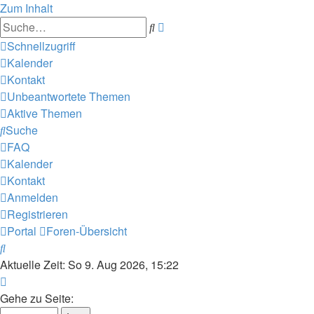
Zum Inhalt
Erweiterte
Suche
Suche
Schnellzugriff
Kalender
Kontakt
Unbeantwortete Themen
Aktive Themen
Suche
FAQ
Kalender
Kontakt
Anmelden
Registrieren
Portal
Foren-Übersicht
Suche
Aktuelle Zeit: So 9. Aug 2026, 15:22
Seite
1
Gehe zu Seite: