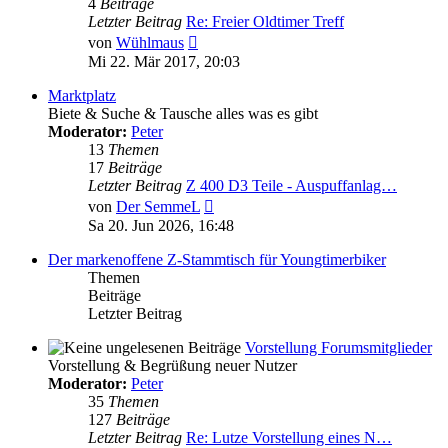
4
Beiträge
Letzter Beitrag
Re: Freier Oldtimer Treff
Neuester
von
Wühlmaus
Beitrag
Mi 22. Mär 2017, 20:03
Marktplatz
Biete & Suche & Tausche alles was es gibt
Moderator:
Peter
13
Themen
17
Beiträge
Letzter Beitrag
Z 400 D3 Teile - Auspuffanlag…
Neuester
von
Der SemmeL
Beitrag
Sa 20. Jun 2026, 16:48
Der markenoffene Z-Stammtisch für Youngtimerbiker
Themen
Beiträge
Letzter Beitrag
Vorstellung Forumsmitglieder
Vorstellung & Begrüßung neuer Nutzer
Moderator:
Peter
35
Themen
127
Beiträge
Letzter Beitrag
Re: Lutze Vorstellung eines N…