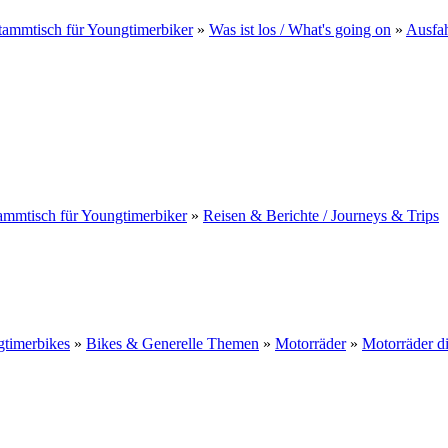
ammtisch für Youngtimerbiker
»
Was ist los / What's going on
»
Ausfah
ammtisch für Youngtimerbiker
»
Reisen & Berichte / Journeys & Trips
gtimerbikes
»
Bikes & Generelle Themen
»
Motorräder
»
Motorräder d