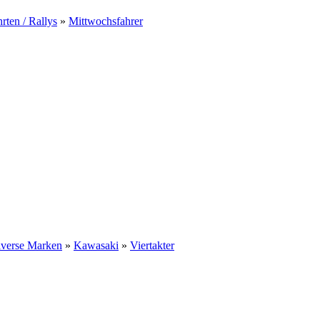
rten / Rallys
»
Mittwochsfahrer
iverse Marken
»
Kawasaki
»
Viertakter