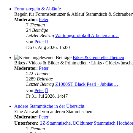
Forumsregeln & Abläufe
Regeln für Forumsbenutzer & Ablauf Stammtisch & Schrauber
Moderator:
Peter
7
Themen
24
Beiträge
Letzter Beitrag
Wartungsprotokoll Arbeiten am…
Neuester
von
Peter
Beitrag
Do 6. Aug 2026, 15:00
Bikes & Generelle Themen
Bikes / Videos & Bilder & Printmedien / Links / Glückwünsch
Moderator:
Peter
522
Themen
2289
Beiträge
Letzter Beitrag
Z1000ST Black Pearl - Jubiläu…
Neuester
von
Peter
Beitrag
Fr 31. Jul 2026, 14:47
Andere Stammtische in der Übersicht
Eine Auswahl von anderen Stammtischen
Moderator:
Peter
Unterforen:
Z-Stammtische
,
Oldtimer Stammtisch Hochdo
2
Themen