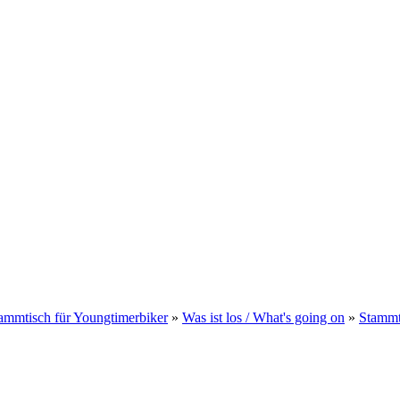
ammtisch für Youngtimerbiker
»
Was ist los / What's going on
»
Stammt