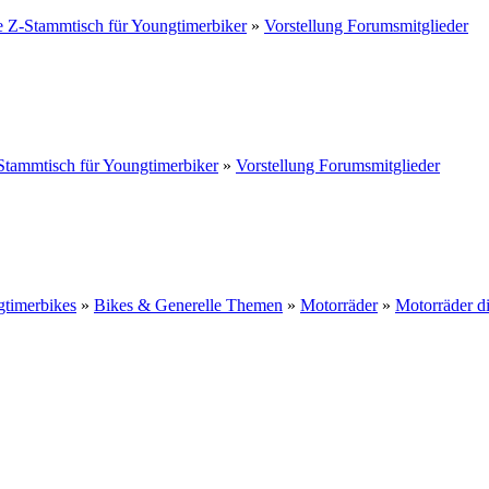
 Z-Stammtisch für Youngtimerbiker
»
Vorstellung Forumsmitglieder
tammtisch für Youngtimerbiker
»
Vorstellung Forumsmitglieder
gtimerbikes
»
Bikes & Generelle Themen
»
Motorräder
»
Motorräder d