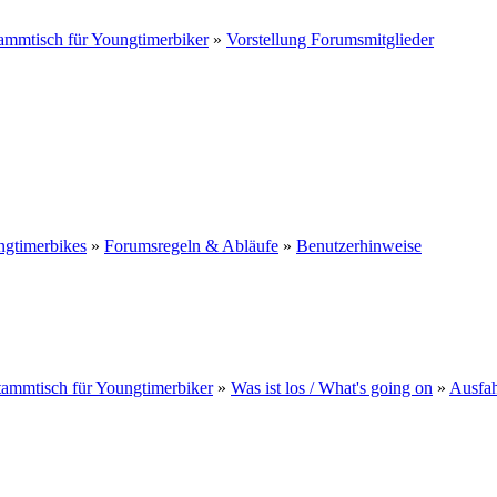
ammtisch für Youngtimerbiker
»
Vorstellung Forumsmitglieder
ngtimerbikes
»
Forumsregeln & Abläufe
»
Benutzerhinweise
ammtisch für Youngtimerbiker
»
Was ist los / What's going on
»
Ausfah