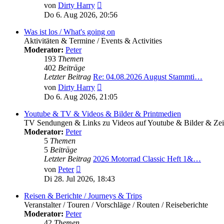
Neuester
von
Dirty Harry
Beitrag
Do 6. Aug 2026, 20:56
Was ist los / What's going on
Aktivitäten & Termine / Events & Activities
Moderator:
Peter
193
Themen
402
Beiträge
Letzter Beitrag
Re: 04.08.2026 August Stammti…
Neuester
von
Dirty Harry
Beitrag
Do 6. Aug 2026, 21:05
Youtube & TV & Videos & Bilder & Printmedien
TV Sendungen & Links zu Videos auf Youtube & Bilder & Zeit
Moderator:
Peter
5
Themen
5
Beiträge
Letzter Beitrag
2026 Motorrad Classic Heft 1&…
Neuester
von
Peter
Beitrag
Di 28. Jul 2026, 18:43
Reisen & Berichte / Journeys & Trips
Veranstalter / Touren / Vorschläge / Routen / Reiseberichte
Moderator:
Peter
42
Themen