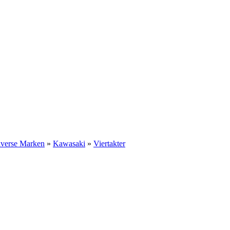
iverse Marken
»
Kawasaki
»
Viertakter