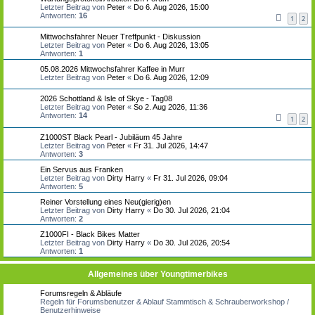
Letzter Beitrag von
Peter
«
Do 6. Aug 2026, 15:00
Antworten:
16
1
2
Mittwochsfahrer Neuer Treffpunkt - Diskussion
Letzter Beitrag von
Peter
«
Do 6. Aug 2026, 13:05
Antworten:
1
05.08.2026 Mittwochsfahrer Kaffee in Murr
Letzter Beitrag von
Peter
«
Do 6. Aug 2026, 12:09
2026 Schottland & Isle of Skye - Tag08
Letzter Beitrag von
Peter
«
So 2. Aug 2026, 11:36
Antworten:
14
1
2
Z1000ST Black Pearl - Jubiläum 45 Jahre
Letzter Beitrag von
Peter
«
Fr 31. Jul 2026, 14:47
Antworten:
3
Ein Servus aus Franken
Letzter Beitrag von
Dirty Harry
«
Fr 31. Jul 2026, 09:04
Antworten:
5
Reiner Vorstellung eines Neu(gierig)en
Letzter Beitrag von
Dirty Harry
«
Do 30. Jul 2026, 21:04
Antworten:
2
Z1000FI - Black Bikes Matter
Letzter Beitrag von
Dirty Harry
«
Do 30. Jul 2026, 20:54
Antworten:
1
Allgemeines über Youngtimerbikes
Forumsregeln & Abläufe
Regeln für Forumsbenutzer & Ablauf Stammtisch & Schrauberworkshop /
Benutzerhinweise