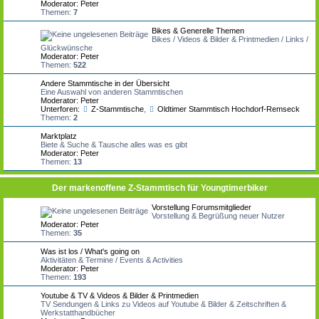
Moderator:
Peter
Themen:
7
Bikes & Generelle Themen
Bikes / Videos & Bilder & Printmedien / Links /
Glückwünsche
Moderator:
Peter
Themen:
522
Andere Stammtische in der Übersicht
Eine Auswahl von anderen Stammtischen
Moderator:
Peter
Unterforen:
Z-Stammtische
,
Oldtimer Stammtisch Hochdorf-Remseck
Themen:
2
Marktplatz
Biete & Suche & Tausche alles was es gibt
Moderator:
Peter
Themen:
13
Der markenoffene Z-Stammtisch für Youngtimerbiker
Vorstellung Forumsmitglieder
Vorstellung & Begrüßung neuer Nutzer
Moderator:
Peter
Themen:
35
Was ist los / What's going on
Aktivitäten & Termine / Events & Activities
Moderator:
Peter
Themen:
193
Youtube & TV & Videos & Bilder & Printmedien
TV Sendungen & Links zu Videos auf Youtube & Bilder & Zeitschriften &
Werkstatthandbücher