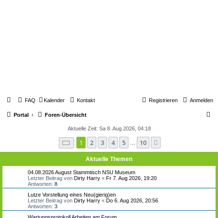
FAQ
Kalender
Kontakt
Registrieren
Anmelden
S
Portal
Foren-Übersicht
u
Aktuelle Zeit: Sa 8. Aug 2026, 04:18
c
Seite
1
von
10
1
2
3
4
5
10
Nächste
…
h
Aktuelle Themen
e
04.08.2026 August Stammtisch NSU Museum
Letzter Beitrag von
Dirty Harry
«
Fr 7. Aug 2026, 19:20
Antworten:
8
Lutze Vorstellung eines Neu(gierig)en
Letzter Beitrag von
Dirty Harry
«
Do 6. Aug 2026, 20:56
Antworten:
3
Wartungsprotokoll Arbeiten am Forum