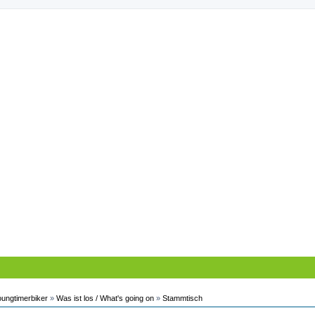
oungtimerbiker
»
Was ist los / What's going on
»
Stammtisch