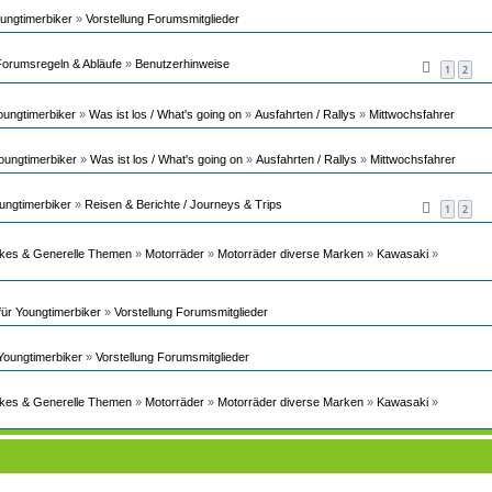
ungtimerbiker
»
Vorstellung Forumsmitglieder
Forumsregeln & Abläufe
»
Benutzerhinweise
1
2
oungtimerbiker
»
Was ist los / What's going on
»
Ausfahrten / Rallys
»
Mittwochsfahrer
oungtimerbiker
»
Was ist los / What's going on
»
Ausfahrten / Rallys
»
Mittwochsfahrer
ungtimerbiker
»
Reisen & Berichte / Journeys & Trips
1
2
ikes & Generelle Themen
»
Motorräder
»
Motorräder diverse Marken
»
Kawasaki
»
ür Youngtimerbiker
»
Vorstellung Forumsmitglieder
Youngtimerbiker
»
Vorstellung Forumsmitglieder
ikes & Generelle Themen
»
Motorräder
»
Motorräder diverse Marken
»
Kawasaki
»