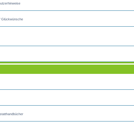
utzerhinweise
s / Glückwünsche
kstatthandbücher