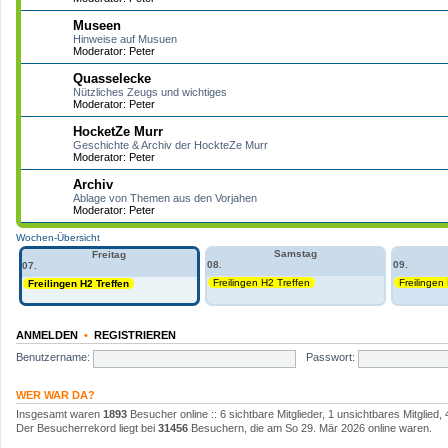
Museen
Hinweise auf Musuen
Moderator:
Peter
Quasselecke
Nützliches Zeugs und wichtiges
Moderator:
Peter
HocketZe Murr
Geschichte & Archiv der HockteZe Murr
Moderator:
Peter
Archiv
Ablage von Themen aus den Vorjahen
Moderator:
Peter
Wochen-Übersicht
Samstag
Freitag
08.
09.
07.
Freilingen H2 Treffen
Freilingen
Freilingen H2 Treffen
ANMELDEN
•
REGISTRIEREN
Benutzername:
Passwort:
WER WAR DA?
Insgesamt waren
1893
Besucher online :: 6 sichtbare Mitglieder, 1 unsichtbares Mitglie
Der Besucherrekord liegt bei
31456
Besuchern, die am So 29. Mär 2026 online waren.