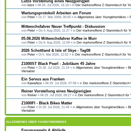
Lutze Vorstellung eines Neu(gierig)en
von
lutze
» Mi 29. Jul 2026, 16:18 » in
Der markenoffene Z-Stammtisch für Yo
Wartungsprotokoll Arbeiten am Forum
von
Peter
» Di 17. Mär 2009, 00:00 » in
Allgemeines über Youngtimerbikes
»
Mittwochsfahrer Neuer Treffpunkt - Diskussion
von
Peter
» Do 6. Aug 2026, 11:27 » in
Der markenoffene Z-Stammtisch für Y
05.08.2026 Mittwochsfahrer Kaffee in Murr
von
Peter
» Do 6. Aug 2026, 12:09 » in
Der markenoffene Z-Stammtisch für Y
2026 Schottland & Isle of Skye - Tag08
von
Peter
» Di 5. Mai 2026, 12:52 » in
Der markenoffene Z-Stammtisch für Yo
Z1000ST Black Pearl - Jubiläum 45 Jahre
von
Peter
» Di 28. Jul 2026, 21:19 » in
Allgemeines über Youngtimerbikes
»
B
Viertakter
Ein Servus aus Franken
von
KawaAtze
» Mi 29. Jul 2026, 07:58 » in
Der markenoffene Z-Stammtisch f
Reiner Vorstellung eines Neu(gierig)en
von
Reiner
» Mi 29. Jul 2026, 09:27 » in
Der markenoffene Z-Stammtisch für 
Z1000FI - Black Bikes Matter
von
Peter
» Di 28. Jul 2026, 21:49 » in
Allgemeines über Youngtimerbikes
»
B
Viertakter
ALLGEMEINES ÜBER YOUNGTIMERBIKES
Forumsregeln & Abläufe