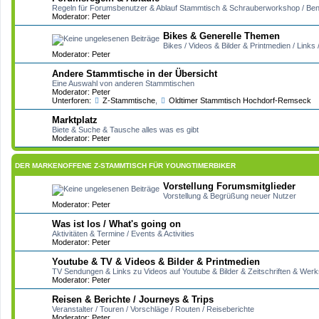
Regeln für Forumsbenutzer & Ablauf Stammtisch & Schrauberworkshop / Ben
Moderator:
Peter
Bikes & Generelle Themen
Bikes / Videos & Bilder & Printmedien / Link
Moderator:
Peter
Andere Stammtische in der Übersicht
Eine Auswahl von anderen Stammtischen
Moderator:
Peter
Unterforen:
Z-Stammtische
,
Oldtimer Stammtisch Hochdorf-Remseck
Marktplatz
Biete & Suche & Tausche alles was es gibt
Moderator:
Peter
DER MARKENOFFENE Z-STAMMTISCH FÜR YOUNGTIMERBIKER
Vorstellung Forumsmitglieder
Vorstellung & Begrüßung neuer Nutzer
Moderator:
Peter
Was ist los / What's going on
Aktivitäten & Termine / Events & Activities
Moderator:
Peter
Youtube & TV & Videos & Bilder & Printmedien
TV Sendungen & Links zu Videos auf Youtube & Bilder & Zeitschriften & Wer
Moderator:
Peter
Reisen & Berichte / Journeys & Trips
Veranstalter / Touren / Vorschläge / Routen / Reiseberichte
Moderator:
Peter