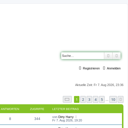
Suche
Erwe
Registrieren
Anmelden
Aktuelle Zeit: Fr 7. Aug 2026, 23:36
Seite
1
von
10
1
2
3
4
5
10
N
…
ANTWORTEN
ZUGRIFFE
LETZTER BEITRAG
L
von
Dirty Harry
A
Z
8
344
e
Fr 7. Aug 2026, 19:20
t
n
u
z