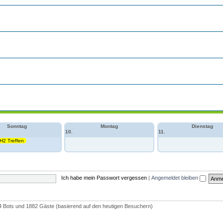
Sonntag
Montag
Dienstag
10.
11.
 H2 Treffen
Ich habe mein Passwort vergessen
|
Angemeldet bleiben
d, 4 Bots und 1882 Gäste (basierend auf den heutigen Besuchern)