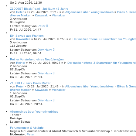
So 2. Aug 2026, 11:36
Z1000ST Black Pearl - Jubiläum 45 Jahre
von
Peter
» Di 28. Jul 2026, 21:19 » in
Allgemeines über Youngtimerbikes
»
Bikes & Gene
diverse Marken
»
Kawasaki
»
Viertakter
3
Antworten
83
Zugriffe
Letzter Beitrag
von
Peter
Fr 31. Jul 2026, 14:47
Ein Servus aus Franken
von
KawaAtze
» Mi 29. Jul 2026, 07:58 » in
Der markenoffene Z-Stammtisch für Youngtim
5
Antworten
113
Zugriffe
Letzter Beitrag
von
Dirty Harry
Fr 31. Jul 2026, 09:04
Reiner Vorstellung eines Neu(gierig)en
von
Reiner
» Mi 29. Jul 2026, 09:27 » in
Der markenoffene Z-Stammtisch für Youngtimerbi
2
Antworten
87
Zugriffe
Letzter Beitrag
von
Dirty Harry
Do 30. Jul 2026, 21:04
Z1000FI - Black Bikes Matter
von
Peter
» Di 28. Jul 2026, 21:49 » in
Allgemeines über Youngtimerbikes
»
Bikes & Gene
diverse Marken
»
Kawasaki
»
Viertakter
1
Antworten
62
Zugriffe
Letzter Beitrag
von
Dirty Harry
Do 30. Jul 2026, 20:54
Allgemeines über Youngtimerbikes
Themen
Beiträge
Letzter Beitrag
Forumsregeln & Abläufe
Regeln für Forumsbenutzer & Ablauf Stammtisch & Schrauberworkshop / Benutzerhinweis
Moderator:
Peter