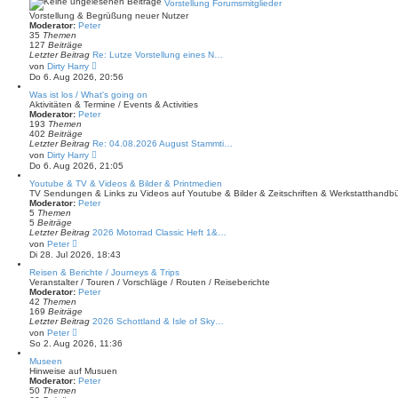
Vorstellung Forumsmitglieder
e
Vorstellung & Begrüßung neuer Nutzer
i
Moderator:
Peter
t
35
Themen
r
127
Beiträge
a
Letzter Beitrag
Re: Lutze Vorstellung eines N…
g
N
von
Dirty Harry
e
Do 6. Aug 2026, 20:56
u
e
Was ist los / What's going on
s
Aktivitäten & Termine / Events & Activities
t
Moderator:
Peter
e
193
Themen
r
402
Beiträge
B
Letzter Beitrag
Re: 04.08.2026 August Stammti…
e
N
von
Dirty Harry
i
e
Do 6. Aug 2026, 21:05
t
u
r
e
Youtube & TV & Videos & Bilder & Printmedien
a
s
TV Sendungen & Links zu Videos auf Youtube & Bilder & Zeitschriften & Werkstatthandb
g
t
Moderator:
Peter
e
5
Themen
r
5
Beiträge
B
Letzter Beitrag
2026 Motorrad Classic Heft 1&…
e
N
von
Peter
i
e
Di 28. Jul 2026, 18:43
t
u
r
e
Reisen & Berichte / Journeys & Trips
a
s
Veranstalter / Touren / Vorschläge / Routen / Reiseberichte
g
t
Moderator:
Peter
e
42
Themen
r
169
Beiträge
B
Letzter Beitrag
2026 Schottland & Isle of Sky…
e
N
von
Peter
i
e
So 2. Aug 2026, 11:36
t
u
r
e
Museen
a
s
Hinweise auf Musuen
g
t
Moderator:
Peter
e
50
Themen