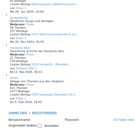
r
60
Beiträge
B
Letzter Beitrag
Ellrichshausen Oldtimermuseum…
e
N
von
Peter
i
e
Mo 29. Jun 2026, 18:09
t
u
r
e
Quasselecke
a
s
Nützliches Zeugs und wichtiges
g
t
Moderator:
Peter
e
58
Themen
r
207
Beiträge
B
Letzter Beitrag
2024 Weihnachtskalender & ein…
e
N
von
Peter
i
e
Mo 30. Dez 2024, 20:55
t
u
r
e
HocketZe Murr
a
s
Geschichte & Archiv der HockteZe Murr
g
t
Moderator:
Peter
e
21
Themen
r
159
Beiträge
B
Letzter Beitrag
2026 HocketZe - Rückblick
e
N
von
Schairer Olaf
i
e
Mi 13. Mai 2026, 06:13
t
u
r
e
Archiv
a
s
Ablage von Themen aus den Vorjahen
g
t
Moderator:
Peter
e
841
Themen
r
2077
Beiträge
B
Letzter Beitrag
2006 Kawasaki Zweitakter H2-C…
e
N
von
Peter
i
e
Do 5. Feb 2026, 18:45
t
u
r
e
a
s
ANMELDEN
•
REGISTRIEREN
g
t
e
Benutzername:
Passwort:
Ich habe mein
r
B
Angemeldet bleiben
e
i
t