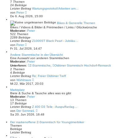
7
Themen
24
Beiträge
Letzter Beitrag
Wartungsprotokoll Arbeiten am…
N
von
Peter
e
Do 6. Aug 2026, 15:00
u
e
Bikes & Generelle Themen
s
Bikes / Videos & Bilder & Printmedien / Links / Glückwünsche
t
Moderator:
Peter
e
522
Themen
r
2289
Beiträge
B
Letzter Beitrag
Z1000ST Black Pearl - Jubiläu…
e
N
von
Peter
i
e
Fr 31. Jul 2026, 14:47
t
u
r
e
Andere Stammtische in der Übersicht
a
s
Eine Auswahl von anderen Stammtischen
g
t
Moderator:
Peter
e
Unterforen:
Z-Stammtische
,
Oldtimer Stammtisch Hochdorf-Remseck
r
2
Themen
B
4
Beiträge
e
Letzter Beitrag
Re: Freier Oldtimer Treff
i
N
von
Wühlmaus
t
e
Mi 22. Mär 2017, 20:03
r
u
a
e
Marktplatz
g
s
Biete & Suche & Tausche alles was es gibt
t
Moderator:
Peter
e
13
Themen
r
17
Beiträge
B
Letzter Beitrag
Z 400 D3 Teile - Auspuffanlag…
e
N
von
Der SemmeL
i
e
Sa 20. Jun 2026, 16:48
t
u
r
e
Der markenoffene Z-Stammtisch für Youngtimerbiker
a
s
Themen
g
t
Beiträge
e
Letzter Beitrag
r
B