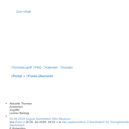
Zum Inhalt
Schnellzugriff
FAQ
Kalender
Kontakt
Portal
Foren-Übersicht
Aktuelle Themen
Antworten
Zugriffe
Letzter Beitrag
04.08.2026 August Stammtisch NSU Museum
von
Peter
» Di 28. Jul 2026, 18:51 » in
Der markenoffene Z-Stammtisch für Youngtimerbik
Stammtisch
6
Antworten