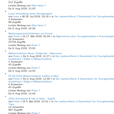
312
Zugriffe
Letzter Beitrag
von
Dirty Harry
Do 6. Aug 2026, 21:05
Lutze Vorstellung eines Neu(gierig)en
von
lutze
» Mi 29. Jul 2026, 16:18 » in
Der markenoffene Z-Stammtisch für Youngtimerbik
3
Antworten
89
Zugriffe
Letzter Beitrag
von
Dirty Harry
Do 6. Aug 2026, 20:56
Wartungsprotokoll Arbeiten am Forum
von
Peter
» Di 17. Mär 2009, 00:00 » in
Allgemeines über Youngtimerbikes
»
Forumsregel
16
Antworten
25756
Zugriffe
Letzter Beitrag
von
Peter
Do 6. Aug 2026, 15:00
Mittwochsfahrer Neuer Treffpunkt - Diskussion
von
Peter
» Do 6. Aug 2026, 11:27 » in
Der markenoffene Z-Stammtisch für Youngtimerbi
Ausfahrten / Rallys
»
Mittwochsfahrer
1
Antworten
45
Zugriffe
Letzter Beitrag
von
Peter
Do 6. Aug 2026, 13:05
05.08.2026 Mittwochsfahrer Kaffee in Murr
von
Peter
» Do 6. Aug 2026, 12:09 » in
Der markenoffene Z-Stammtisch für Youngtimerbi
Ausfahrten / Rallys
»
Mittwochsfahrer
0
Antworten
45
Zugriffe
Letzter Beitrag
von
Peter
Do 6. Aug 2026, 12:09
2026 Schottland & Isle of Skye - Tag08
von
Peter
» Di 5. Mai 2026, 12:52 » in
Der markenoffene Z-Stammtisch für Youngtimerbik
Trips
14
Antworten
987
Zugriffe
Letzter Beitrag
von
Peter