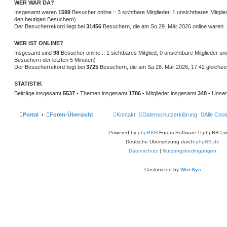
WER WAR DA?
r
a
Insgesamt waren
1599
Besucher online :: 3 sichtbare Mitglieder, 1 unsichtbares Mitgl
g
den heutigen Besuchern)
Der Besucherrekord liegt bei
31456
Besuchern, die am So 29. Mär 2026 online waren.
WER IST ONLINE?
Insgesamt sind
98
Besucher online :: 1 sichtbares Mitglied, 0 unsichtbare Mitglieder u
Besuchern der letzten 5 Minuten)
Der Besucherrekord liegt bei
3725
Besuchern, die am Sa 28. Mär 2026, 17:42 gleichzeit
STATISTIK
Beiträge insgesamt
5537
• Themen insgesamt
1786
• Mitglieder insgesamt
348
• Unser
Portal
Foren-Übersicht
Kontakt
Datenschutzerklärung
Alle Coo
Powered by
phpBB
® Forum Software © phpBB Lim
Deutsche Übersetzung durch
phpBB.de
Datenschutz
|
Nutzungsbedingungen
Customized by
WireSys