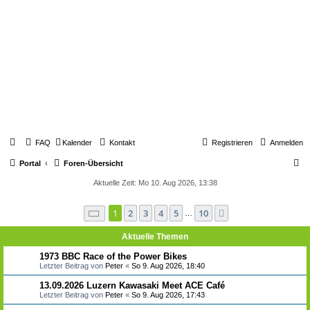
FAQ
Kalender
Kontakt
Registrieren
Anmelden
S
Portal
Foren-Übersicht
u
Aktuelle Zeit: Mo 10. Aug 2026, 13:38
c
Seite
1
von
10
1
2
3
4
5
10
Nächste
h
…
e
Aktuelle Themen
1973 BBC Race of the Power Bikes
Letzter Beitrag von
Peter
«
So 9. Aug 2026, 18:40
13.09.2026 Luzern Kawasaki Meet ACE Café
Letzter Beitrag von
Peter
«
So 9. Aug 2026, 17:43