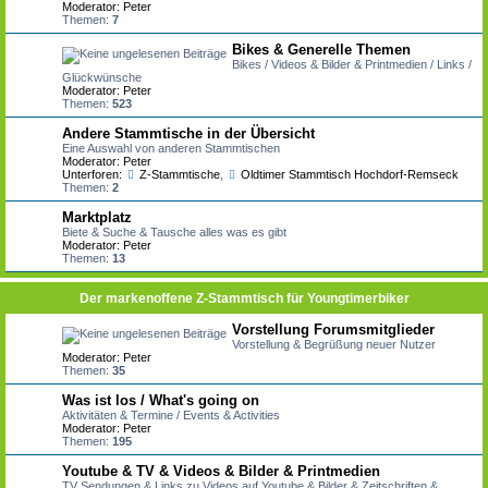
Moderator:
Peter
Themen:
7
Bikes & Generelle Themen
Bikes / Videos & Bilder & Printmedien / Links /
Glückwünsche
Moderator:
Peter
Themen:
523
Andere Stammtische in der Übersicht
Eine Auswahl von anderen Stammtischen
Moderator:
Peter
Unterforen:
Z-Stammtische
,
Oldtimer Stammtisch Hochdorf-Remseck
Themen:
2
Marktplatz
Biete & Suche & Tausche alles was es gibt
Moderator:
Peter
Themen:
13
Der markenoffene Z-Stammtisch für Youngtimerbiker
Vorstellung Forumsmitglieder
Vorstellung & Begrüßung neuer Nutzer
Moderator:
Peter
Themen:
35
Was ist los / What's going on
Aktivitäten & Termine / Events & Activities
Moderator:
Peter
Themen:
195
Youtube & TV & Videos & Bilder & Printmedien
TV Sendungen & Links zu Videos auf Youtube & Bilder & Zeitschriften &