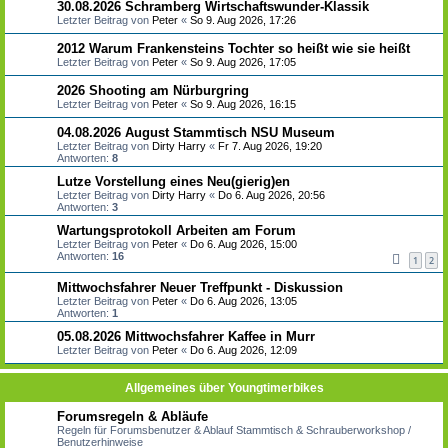
30.08.2026 Schramberg Wirtschaftswunder-Klassik
Letzter Beitrag von
Peter
«
So 9. Aug 2026, 17:26
2012 Warum Frankensteins Tochter so heißt wie sie heißt
Letzter Beitrag von
Peter
«
So 9. Aug 2026, 17:05
2026 Shooting am Nürburgring
Letzter Beitrag von
Peter
«
So 9. Aug 2026, 16:15
04.08.2026 August Stammtisch NSU Museum
Letzter Beitrag von
Dirty Harry
«
Fr 7. Aug 2026, 19:20
Antworten:
8
Lutze Vorstellung eines Neu(gierig)en
Letzter Beitrag von
Dirty Harry
«
Do 6. Aug 2026, 20:56
Antworten:
3
Wartungsprotokoll Arbeiten am Forum
Letzter Beitrag von
Peter
«
Do 6. Aug 2026, 15:00
Antworten:
16
1
2
Mittwochsfahrer Neuer Treffpunkt - Diskussion
Letzter Beitrag von
Peter
«
Do 6. Aug 2026, 13:05
Antworten:
1
05.08.2026 Mittwochsfahrer Kaffee in Murr
Letzter Beitrag von
Peter
«
Do 6. Aug 2026, 12:09
Allgemeines über Youngtimerbikes
Forumsregeln & Abläufe
Regeln für Forumsbenutzer & Ablauf Stammtisch & Schrauberworkshop /
Benutzerhinweise