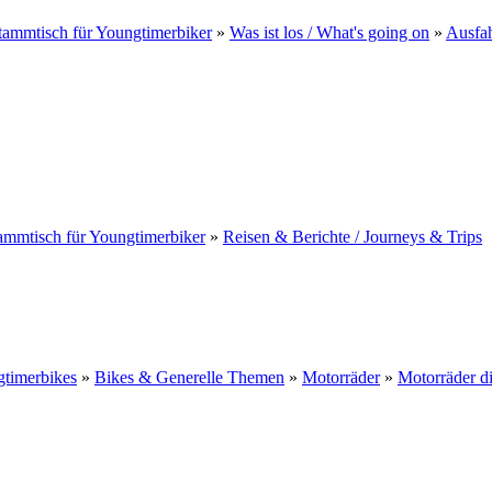
ammtisch für Youngtimerbiker
»
Was ist los / What's going on
»
Ausfah
ammtisch für Youngtimerbiker
»
Reisen & Berichte / Journeys & Trips
gtimerbikes
»
Bikes & Generelle Themen
»
Motorräder
»
Motorräder d