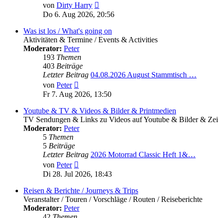
Neuester
von
Dirty Harry
Beitrag
Do 6. Aug 2026, 20:56
Was ist los / What's going on
Aktivitäten & Termine / Events & Activities
Moderator:
Peter
193
Themen
403
Beiträge
Letzter Beitrag
04.08.2026 August Stammtisch …
Neuester
von
Peter
Beitrag
Fr 7. Aug 2026, 13:50
Youtube & TV & Videos & Bilder & Printmedien
TV Sendungen & Links zu Videos auf Youtube & Bilder & Zeit
Moderator:
Peter
5
Themen
5
Beiträge
Letzter Beitrag
2026 Motorrad Classic Heft 1&…
Neuester
von
Peter
Beitrag
Di 28. Jul 2026, 18:43
Reisen & Berichte / Journeys & Trips
Veranstalter / Touren / Vorschläge / Routen / Reiseberichte
Moderator:
Peter
42
Themen