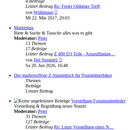
4
Beiträge
Letzter Beitrag
Re: Freier Oldtimer Treff
Neuester
von
Wühlmaus
Beitrag
Mi 22. Mär 2017, 20:03
Marktplatz
Biete & Suche & Tausche alles was es gibt
Moderator:
Peter
13
Themen
17
Beiträge
Letzter Beitrag
Z 400 D3 Teile - Auspuffanlag…
Neuester
von
Der SemmeL
Beitrag
Sa 20. Jun 2026, 16:48
Der markenoffene Z-Stammtisch für Youngtimerbiker
Themen
Beiträge
Letzter Beitrag
Vorstellung Forumsmitglieder
Vorstellung & Begrüßung neuer Nutzer
Moderator:
Peter
35
Themen
127
Beiträge
Letzter Beitrag
Re: Lutze Vorstellung eines N…