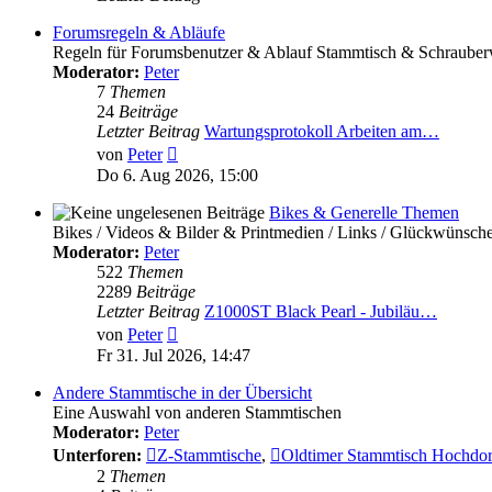
Forumsregeln & Abläufe
Regeln für Forumsbenutzer & Ablauf Stammtisch & Schrauber
Moderator:
Peter
7
Themen
24
Beiträge
Letzter Beitrag
Wartungsprotokoll Arbeiten am…
Neuester
von
Peter
Beitrag
Do 6. Aug 2026, 15:00
Bikes & Generelle Themen
Bikes / Videos & Bilder & Printmedien / Links / Glückwünsch
Moderator:
Peter
522
Themen
2289
Beiträge
Letzter Beitrag
Z1000ST Black Pearl - Jubiläu…
Neuester
von
Peter
Beitrag
Fr 31. Jul 2026, 14:47
Andere Stammtische in der Übersicht
Eine Auswahl von anderen Stammtischen
Moderator:
Peter
Unterforen:
Z-Stammtische
,
Oldtimer Stammtisch Hochdo
2
Themen