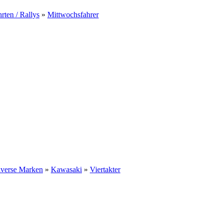
rten / Rallys
»
Mittwochsfahrer
iverse Marken
»
Kawasaki
»
Viertakter