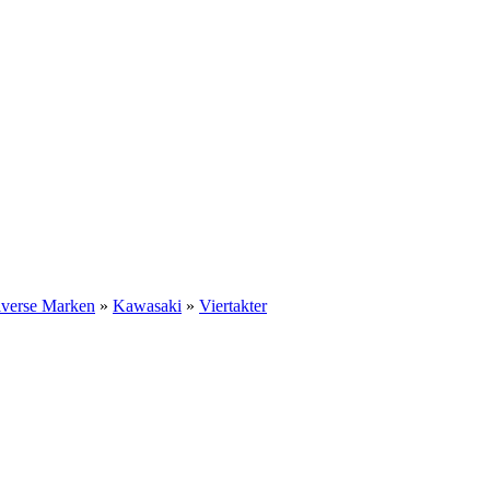
iverse Marken
»
Kawasaki
»
Viertakter