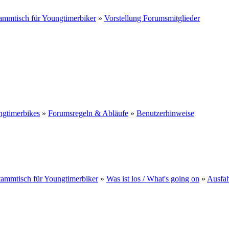
ammtisch für Youngtimerbiker
»
Vorstellung Forumsmitglieder
ngtimerbikes
»
Forumsregeln & Abläufe
»
Benutzerhinweise
ammtisch für Youngtimerbiker
»
Was ist los / What's going on
»
Ausfah