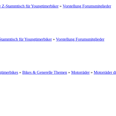
 Z-Stammtisch für Youngtimerbiker
»
Vorstellung Forumsmitglieder
tammtisch für Youngtimerbiker
»
Vorstellung Forumsmitglieder
gtimerbikes
»
Bikes & Generelle Themen
»
Motorräder
»
Motorräder d