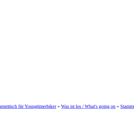
ammtisch für Youngtimerbiker
»
Was ist los / What's going on
»
Stammt