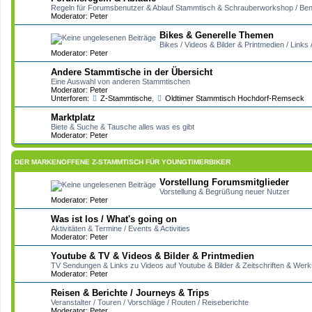
Regeln für Forumsbenutzer & Ablauf Stammtisch & Schrauberworkshop / Ben
Moderator:
Peter
Bikes & Generelle Themen
Bikes / Videos & Bilder & Printmedien / Link
Moderator:
Peter
Andere Stammtische in der Übersicht
Eine Auswahl von anderen Stammtischen
Moderator:
Peter
Unterforen:
Z-Stammtische
,
Oldtimer Stammtisch Hochdorf-Remseck
Marktplatz
Biete & Suche & Tausche alles was es gibt
Moderator:
Peter
DER MARKENOFFENE Z-STAMMTISCH FÜR YOUNGTIMERBIKER
Vorstellung Forumsmitglieder
Vorstellung & Begrüßung neuer Nutzer
Moderator:
Peter
Was ist los / What's going on
Aktivitäten & Termine / Events & Activities
Moderator:
Peter
Youtube & TV & Videos & Bilder & Printmedien
TV Sendungen & Links zu Videos auf Youtube & Bilder & Zeitschriften & Wer
Moderator:
Peter
Reisen & Berichte / Journeys & Trips
Veranstalter / Touren / Vorschläge / Routen / Reiseberichte
Moderator:
Peter