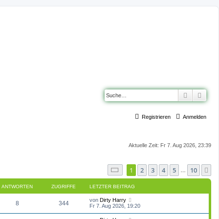
Suche
Erwe
Registrieren
Anmelden
Aktuelle Zeit: Fr 7. Aug 2026, 23:39
Seite
1
von
10
1
2
3
4
5
10
N
…
ANTWORTEN
ZUGRIFFE
LETZTER BEITRAG
L
von
Dirty Harry
A
Z
8
344
e
Fr 7. Aug 2026, 19:20
t
n
u
z