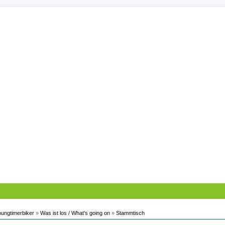
oungtimerbiker
»
Was ist los / What's going on
»
Stammtisch