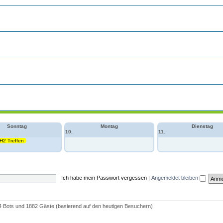
Sonntag
Montag
Dienstag
10.
11.
 H2 Treffen
Ich habe mein Passwort vergessen
|
Angemeldet bleiben
d, 4 Bots und 1882 Gäste (basierend auf den heutigen Besuchern)