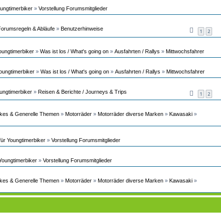
ungtimerbiker
»
Vorstellung Forumsmitglieder
Forumsregeln & Abläufe
»
Benutzerhinweise
1
2
oungtimerbiker
»
Was ist los / What's going on
»
Ausfahrten / Rallys
»
Mittwochsfahrer
oungtimerbiker
»
Was ist los / What's going on
»
Ausfahrten / Rallys
»
Mittwochsfahrer
ungtimerbiker
»
Reisen & Berichte / Journeys & Trips
1
2
ikes & Generelle Themen
»
Motorräder
»
Motorräder diverse Marken
»
Kawasaki
»
ür Youngtimerbiker
»
Vorstellung Forumsmitglieder
Youngtimerbiker
»
Vorstellung Forumsmitglieder
ikes & Generelle Themen
»
Motorräder
»
Motorräder diverse Marken
»
Kawasaki
»