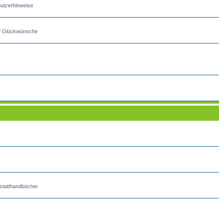
utzerhinweise
s / Glückwünsche
kstatthandbücher