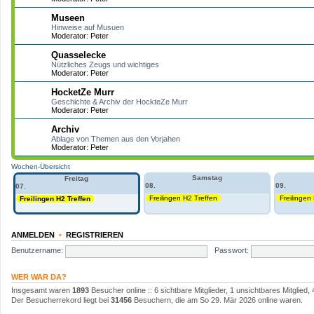
Museen
Hinweise auf Musuen
Moderator:
Peter
Quasselecke
Nützliches Zeugs und wichtiges
Moderator:
Peter
HocketZe Murr
Geschichte & Archiv der HockteZe Murr
Moderator:
Peter
Archiv
Ablage von Themen aus den Vorjahen
Moderator:
Peter
Wochen-Übersicht
Samstag
Freitag
08.
09.
07.
Freilingen H2 Treffen
Freilingen
Freilingen H2 Treffen
ANMELDEN
•
REGISTRIEREN
Benutzername:
Passwort:
WER WAR DA?
Insgesamt waren
1893
Besucher online :: 6 sichtbare Mitglieder, 1 unsichtbares Mitglie
Der Besucherrekord liegt bei
31456
Besuchern, die am So 29. Mär 2026 online waren.