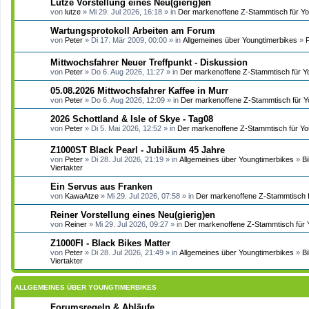
Lutze Vorstellung eines Neu(gierig)en
von
lutze
» Mi 29. Jul 2026, 16:18 » in
Der markenoffene Z-Stammtisch für Yo
Wartungsprotokoll Arbeiten am Forum
von
Peter
» Di 17. Mär 2009, 00:00 » in
Allgemeines über Youngtimerbikes
»
Mittwochsfahrer Neuer Treffpunkt - Diskussion
von
Peter
» Do 6. Aug 2026, 11:27 » in
Der markenoffene Z-Stammtisch für Y
05.08.2026 Mittwochsfahrer Kaffee in Murr
von
Peter
» Do 6. Aug 2026, 12:09 » in
Der markenoffene Z-Stammtisch für Y
2026 Schottland & Isle of Skye - Tag08
von
Peter
» Di 5. Mai 2026, 12:52 » in
Der markenoffene Z-Stammtisch für Yo
Z1000ST Black Pearl - Jubiläum 45 Jahre
von
Peter
» Di 28. Jul 2026, 21:19 » in
Allgemeines über Youngtimerbikes
»
B
Viertakter
Ein Servus aus Franken
von
KawaAtze
» Mi 29. Jul 2026, 07:58 » in
Der markenoffene Z-Stammtisch f
Reiner Vorstellung eines Neu(gierig)en
von
Reiner
» Mi 29. Jul 2026, 09:27 » in
Der markenoffene Z-Stammtisch für 
Z1000FI - Black Bikes Matter
von
Peter
» Di 28. Jul 2026, 21:49 » in
Allgemeines über Youngtimerbikes
»
B
Viertakter
ALLGEMEINES ÜBER YOUNGTIMERBIKES
Forumsregeln & Abläufe