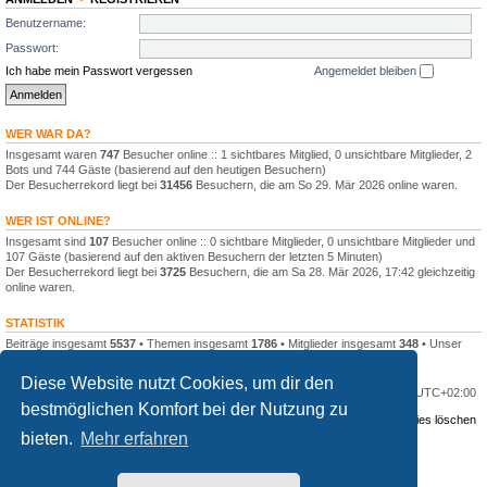
Benutzername:
Passwort:
Ich habe mein Passwort vergessen
Angemeldet bleiben
WER WAR DA?
Insgesamt waren
747
Besucher online :: 1 sichtbares Mitglied, 0 unsichtbare Mitglieder, 2
Bots und 744 Gäste (basierend auf den heutigen Besuchern)
Der Besucherrekord liegt bei
31456
Besuchern, die am So 29. Mär 2026 online waren.
WER IST ONLINE?
Insgesamt sind
107
Besucher online :: 0 sichtbare Mitglieder, 0 unsichtbare Mitglieder und
107 Gäste (basierend auf den aktiven Besuchern der letzten 5 Minuten)
Der Besucherrekord liegt bei
3725
Besuchern, die am Sa 28. Mär 2026, 17:42 gleichzeitig
online waren.
STATISTIK
Beiträge insgesamt
5537
• Themen insgesamt
1786
• Mitglieder insgesamt
348
• Unser
neuestes Mitglied:
Landino
Diese Website nutzt Cookies, um dir den
Portal
Foren-Übersicht
Alle Zeiten sind
UTC+02:00
bestmöglichen Komfort bei der Nutzung zu
Kontakt
Datenschutzerklärung
Alle Cookies löschen
bieten.
Mehr erfahren
Powered by
phpBB
® Forum Software © phpBB Limited
Deutsche Übersetzung durch
phpBB.de