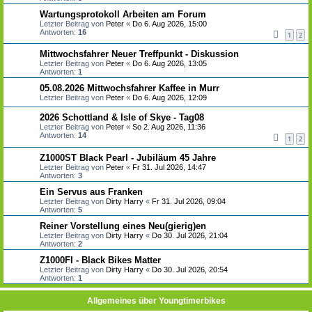
Wartungsprotokoll Arbeiten am Forum
Letzter Beitrag von
Peter
«
Do 6. Aug 2026, 15:00
Antworten:
16
1
2
Mittwochsfahrer Neuer Treffpunkt - Diskussion
Letzter Beitrag von
Peter
«
Do 6. Aug 2026, 13:05
Antworten:
1
05.08.2026 Mittwochsfahrer Kaffee in Murr
Letzter Beitrag von
Peter
«
Do 6. Aug 2026, 12:09
2026 Schottland & Isle of Skye - Tag08
Letzter Beitrag von
Peter
«
So 2. Aug 2026, 11:36
Antworten:
14
1
2
Z1000ST Black Pearl - Jubiläum 45 Jahre
Letzter Beitrag von
Peter
«
Fr 31. Jul 2026, 14:47
Antworten:
3
Ein Servus aus Franken
Letzter Beitrag von
Dirty Harry
«
Fr 31. Jul 2026, 09:04
Antworten:
5
Reiner Vorstellung eines Neu(gierig)en
Letzter Beitrag von
Dirty Harry
«
Do 30. Jul 2026, 21:04
Antworten:
2
Z1000FI - Black Bikes Matter
Letzter Beitrag von
Dirty Harry
«
Do 30. Jul 2026, 20:54
Antworten:
1
Allgemeines über Youngtimerbikes