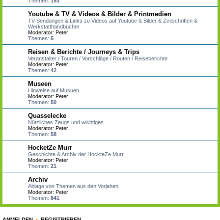
Themen:
193
Youtube & TV & Videos & Bilder & Printmedien
TV Sendungen & Links zu Videos auf Youtube & Bilder & Zeitschriften &
Werkstatthandbücher
Moderator:
Peter
Themen:
5
Reisen & Berichte / Journeys & Trips
Veranstalter / Touren / Vorschläge / Routen / Reiseberichte
Moderator:
Peter
Themen:
42
Museen
Hinweise auf Musuen
Moderator:
Peter
Themen:
50
Quasselecke
Nützliches Zeugs und wichtiges
Moderator:
Peter
Themen:
58
HocketZe Murr
Geschichte & Archiv der HockteZe Murr
Moderator:
Peter
Themen:
21
Archiv
Ablage von Themen aus den Vorjahen
Moderator:
Peter
Themen:
841
ANMELDEN
•
REGISTRIEREN