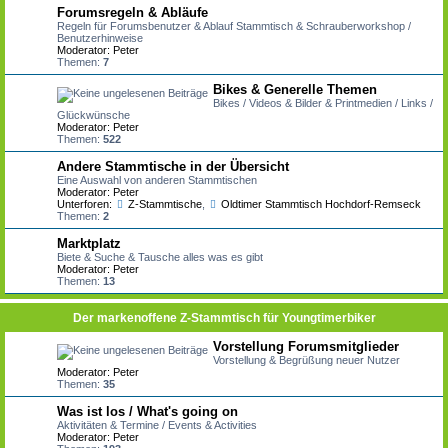
Forumsregeln & Abläufe
Regeln für Forumsbenutzer & Ablauf Stammtisch & Schrauberworkshop /
Benutzerhinweise
Moderator:
Peter
Themen:
7
Bikes & Generelle Themen
Bikes / Videos & Bilder & Printmedien / Links /
Glückwünsche
Moderator:
Peter
Themen:
522
Andere Stammtische in der Übersicht
Eine Auswahl von anderen Stammtischen
Moderator:
Peter
Unterforen:
Z-Stammtische
,
Oldtimer Stammtisch Hochdorf-Remseck
Themen:
2
Marktplatz
Biete & Suche & Tausche alles was es gibt
Moderator:
Peter
Themen:
13
Der markenoffene Z-Stammtisch für Youngtimerbiker
Vorstellung Forumsmitglieder
Vorstellung & Begrüßung neuer Nutzer
Moderator:
Peter
Themen:
35
Was ist los / What's going on
Aktivitäten & Termine / Events & Activities
Moderator:
Peter