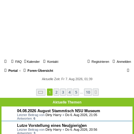
FAQ
Kalender
Kontakt
Registrieren
Anmelden
S
Portal
Foren-Übersicht
u
Aktuelle Zeit: Fr 7. Aug 2026, 01:39
c
Seite
1
von
10
1
2
3
4
5
10
Nächste
h
…
e
Aktuelle Themen
04.08.2026 August Stammtisch NSU Museum
Letzter Beitrag von
Dirty Harry
«
Do 6. Aug 2026, 21:05
Antworten:
6
Lutze Vorstellung eines Neu(gierig)en
Letzter Beitrag von
Dirty Harry
«
Do 6. Aug 2026, 20:56
Antworten:
3