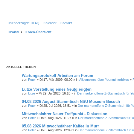
Schnellzugriff
FAQ
Kalender
Kontakt
Portal
Foren-Übersicht
AKTUELLE THEMEN
Wartungsprotokoll Arbeiten am Forum
von
Peter
» Di 17. Mär 2009, 00:00 » in
Allgemeines über Youngtimerbikes
»
Lutze Vorstellung eines Neu(gierig)en
von
lutze
» Mi 29. Jul 2026, 16:18 » in
Der markenoffene Z-Stammtisch für Yo
04.08.2026 August Stammtisch NSU Museum Besuch
von
Peter
» Di 28. Jul 2026, 18:51 » in
Der markenoffene Z-Stammtisch für Y
Mittwochsfahrer Neuer Treffpunkt - Diskussion
von
Peter
» Do 6. Aug 2026, 11:27 » in
Der markenoffene Z-Stammtisch für Y
05.08.2026 Mittwochsfahrer Kaffee in Murr
von
Peter
» Do 6. Aug 2026, 12:09 » in
Der markenoffene Z-Stammtisch für Y