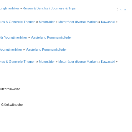
ungtimerbiker
»
Reisen & Berichte / Journeys & Trips
1
2
ikes & Generelle Themen
»
Motorräder
»
Motorräder diverse Marken
»
Kawasaki
»
ür Youngtimerbiker
»
Vorstellung Forumsmitglieder
Youngtimerbiker
»
Vorstellung Forumsmitglieder
ikes & Generelle Themen
»
Motorräder
»
Motorräder diverse Marken
»
Kawasaki
»
utzerhinweise
s / Glückwünsche