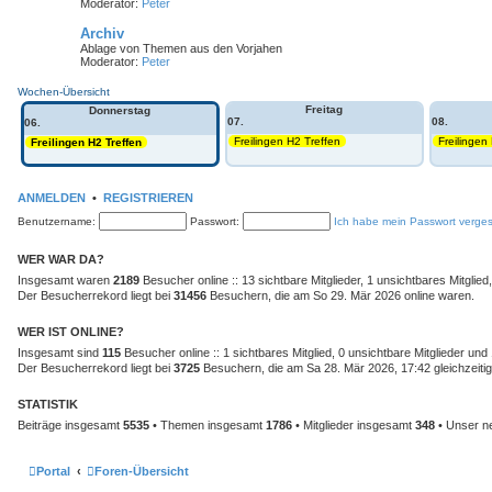
Moderator:
Peter
Archiv
Ablage von Themen aus den Vorjahen
Moderator:
Peter
Wochen-Übersicht
Freitag
Donnerstag
07.
08.
06.
Freilingen H2 Treffen
Freilingen
Freilingen H2 Treffen
ANMELDEN
•
REGISTRIEREN
Benutzername:
Passwort:
Ich habe mein Passwort verge
WER WAR DA?
Insgesamt waren
2189
Besucher online :: 13 sichtbare Mitglieder, 1 unsichtbares Mitgli
Der Besucherrekord liegt bei
31456
Besuchern, die am So 29. Mär 2026 online waren.
WER IST ONLINE?
Insgesamt sind
115
Besucher online :: 1 sichtbares Mitglied, 0 unsichtbare Mitglieder un
Der Besucherrekord liegt bei
3725
Besuchern, die am Sa 28. Mär 2026, 17:42 gleichzeitig
STATISTIK
Beiträge insgesamt
5535
• Themen insgesamt
1786
• Mitglieder insgesamt
348
• Unser ne
Portal
Foren-Übersicht