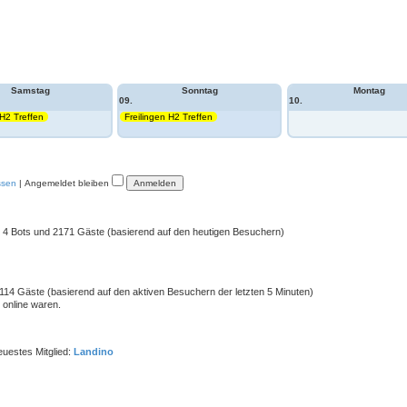
Samstag
Sonntag
Montag
09.
10.
 H2 Treffen
Freilingen H2 Treffen
ssen
|
Angemeldet bleiben
ed, 4 Bots und 2171 Gäste (basierend auf den heutigen Besuchern)
d 114 Gäste (basierend auf den aktiven Besuchern der letzten 5 Minuten)
 online waren.
uestes Mitglied:
Landino