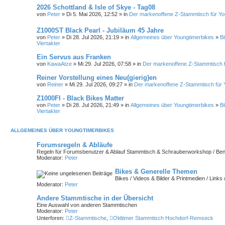
2026 Schottland & Isle of Skye - Tag08
von
Peter
» Di 5. Mai 2026, 12:52 » in
Der markenoffene Z-Stammtisch für Yo
Z1000ST Black Pearl - Jubiläum 45 Jahre
von
Peter
» Di 28. Jul 2026, 21:19 » in
Allgemeines über Youngtimerbikes
»
B
Viertakter
Ein Servus aus Franken
von
KawaAtze
» Mi 29. Jul 2026, 07:58 » in
Der markenoffene Z-Stammtisch f
Reiner Vorstellung eines Neu(gierig)en
von
Reiner
» Mi 29. Jul 2026, 09:27 » in
Der markenoffene Z-Stammtisch für 
Z1000FI - Black Bikes Matter
von
Peter
» Di 28. Jul 2026, 21:49 » in
Allgemeines über Youngtimerbikes
»
B
Viertakter
ALLGEMEINES ÜBER YOUNGTIMERBIKES
Forumsregeln & Abläufe
Regeln für Forumsbenutzer & Ablauf Stammtisch & Schrauberworkshop / Ben
Moderator:
Peter
Bikes & Generelle Themen
Bikes / Videos & Bilder & Printmedien / Link
Moderator:
Peter
Andere Stammtische in der Übersicht
Eine Auswahl von anderen Stammtischen
Moderator:
Peter
Unterforen:
Z-Stammtische
,
Oldtimer Stammtisch Hochdorf-Remseck