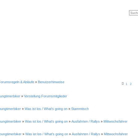
Forumsregeln & Abläufe
»
Benutzerhinweise
1
2
ungtimerbiker
»
Vorstellung Forumsmitglieder
oungtimerbiker
»
Was ist los / What's going on
»
Stammtisch
oungtimerbiker
»
Was ist los / What's going on
»
Ausfahrten / Rallys
»
Mittwochsfahrer
oungtimerbiker
»
Was ist los / What's going on
»
Ausfahrten / Rallys
»
Mittwochsfahrer