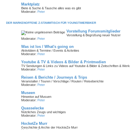
Marktplatz
Biete & Suche & Tausche alles was es gibt
Moderator:
Peter
DER MARKENOFFENE Z-STAMMTISCH FÜR YOUNGTIMERBIKER
Vorstellung Forumsmitglieder
Vorstellung & Begrüßung neuer Nutzer
Moderator:
Peter
Was ist los / What's going on
Aktivitäten & Termine / Events & Activities
Moderator:
Peter
Youtube & TV & Videos & Bilder & Printmedien
TV Sendungen & Links zu Videos auf Youtube & Bilder & Zeitschriften & Wer
Moderator:
Peter
Reisen & Berichte / Journeys & Trips
Veranstalter / Touren / Vorschläge / Routen / Reiseberichte
Moderator:
Peter
Museen
Hinweise auf Musuen
Moderator:
Peter
Quasselecke
Nützliches Zeugs und wichtiges
Moderator:
Peter
HocketZe Murr
Geschichte & Archiv der HockteZe Murr