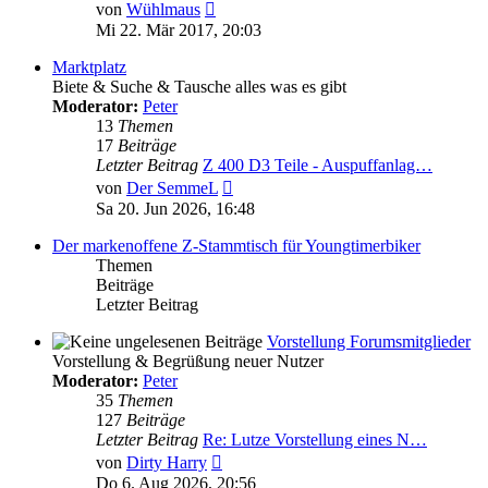
Neuester
von
Wühlmaus
Beitrag
Mi 22. Mär 2017, 20:03
Marktplatz
Biete & Suche & Tausche alles was es gibt
Moderator:
Peter
13
Themen
17
Beiträge
Letzter Beitrag
Z 400 D3 Teile - Auspuffanlag…
Neuester
von
Der SemmeL
Beitrag
Sa 20. Jun 2026, 16:48
Der markenoffene Z-Stammtisch für Youngtimerbiker
Themen
Beiträge
Letzter Beitrag
Vorstellung Forumsmitglieder
Vorstellung & Begrüßung neuer Nutzer
Moderator:
Peter
35
Themen
127
Beiträge
Letzter Beitrag
Re: Lutze Vorstellung eines N…
Neuester
von
Dirty Harry
Beitrag
Do 6. Aug 2026, 20:56