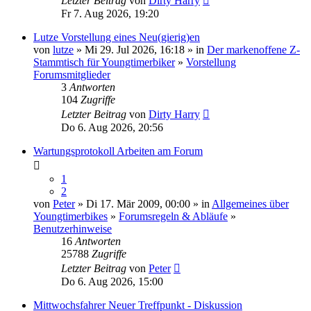
Letzter Beitrag
von
Dirty Harry
Fr 7. Aug 2026, 19:20
Lutze Vorstellung eines Neu(gierig)en
von
lutze
» Mi 29. Jul 2026, 16:18 » in
Der markenoffene Z-
Stammtisch für Youngtimerbiker
»
Vorstellung
Forumsmitglieder
3
Antworten
104
Zugriffe
Letzter Beitrag
von
Dirty Harry
Do 6. Aug 2026, 20:56
Wartungsprotokoll Arbeiten am Forum
1
2
von
Peter
» Di 17. Mär 2009, 00:00 » in
Allgemeines über
Youngtimerbikes
»
Forumsregeln & Abläufe
»
Benutzerhinweise
16
Antworten
25788
Zugriffe
Letzter Beitrag
von
Peter
Do 6. Aug 2026, 15:00
Mittwochsfahrer Neuer Treffpunkt - Diskussion