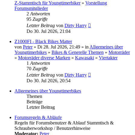
Z-Stammtisch für Youngtimerbiker
»
Vorstellung
Forumsmitglieder
2
Antworten
95
Zugriffe
Letzter Beitrag
von
Dirty Harry
Do 30. Jul 2026, 21:04
Z1000FI - Black Bikes Matter
von
Peter
» Di 28. Jul 2026, 21:49 » in
Allgemeines über
Youngtimerbikes
»
Bikes & Generelle Themen
»
Motorräder
»
Motorräder diverse Marken
»
Kawasaki
»
Viertakter
1
Antworten
70
Zugriffe
Letzter Beitrag
von
Dirty Harry
Do 30. Jul 2026, 20:54
Allgemeines über Youngtimerbikes
Themen
Beiträge
Letzter Beitrag
Forumsregeln & Abläufe
Regeln für Forumsbenutzer & Ablauf Stammtisch &
Schrauberworkshop / Benutzerhinweise
Moderator:
Peter