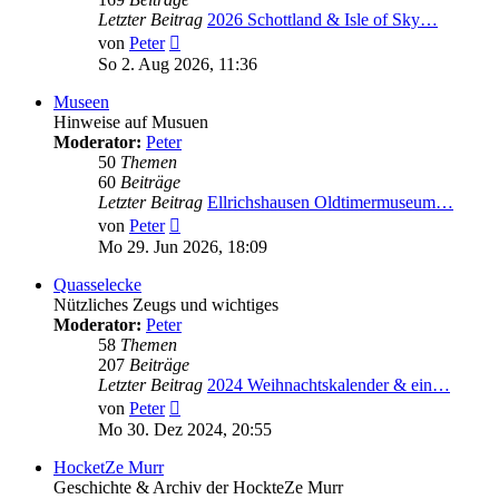
Letzter Beitrag
2026 Schottland & Isle of Sky…
Neuester
von
Peter
Beitrag
So 2. Aug 2026, 11:36
Museen
Hinweise auf Musuen
Moderator:
Peter
50
Themen
60
Beiträge
Letzter Beitrag
Ellrichshausen Oldtimermuseum…
Neuester
von
Peter
Beitrag
Mo 29. Jun 2026, 18:09
Quasselecke
Nützliches Zeugs und wichtiges
Moderator:
Peter
58
Themen
207
Beiträge
Letzter Beitrag
2024 Weihnachtskalender & ein…
Neuester
von
Peter
Beitrag
Mo 30. Dez 2024, 20:55
HocketZe Murr
Geschichte & Archiv der HockteZe Murr