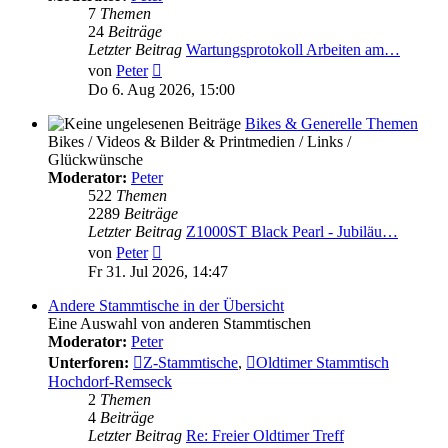
7
Themen
24
Beiträge
Letzter Beitrag
Wartungsprotokoll Arbeiten am…
Neuester
von
Peter
Beitrag
Do 6. Aug 2026, 15:00
Bikes & Generelle Themen
Bikes / Videos & Bilder & Printmedien / Links /
Glückwünsche
Moderator:
Peter
522
Themen
2289
Beiträge
Letzter Beitrag
Z1000ST Black Pearl - Jubiläu…
Neuester
von
Peter
Beitrag
Fr 31. Jul 2026, 14:47
Andere Stammtische in der Übersicht
Eine Auswahl von anderen Stammtischen
Moderator:
Peter
Unterforen:
Z-Stammtische
,
Oldtimer Stammtisch
Hochdorf-Remseck
2
Themen
4
Beiträge
Letzter Beitrag
Re: Freier Oldtimer Treff