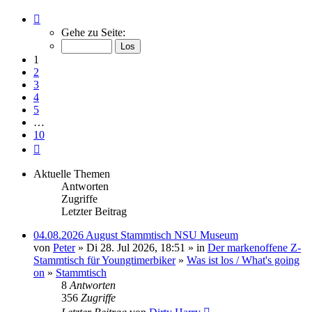
Seite
1
Gehe zu Seite:
von
10
1
2
3
4
5
…
10
Nächste
Aktuelle Themen
Antworten
Zugriffe
Letzter Beitrag
04.08.2026 August Stammtisch NSU Museum
von
Peter
» Di 28. Jul 2026, 18:51 » in
Der markenoffene Z-
Stammtisch für Youngtimerbiker
»
Was ist los / What's going
on
»
Stammtisch
8
Antworten
356
Zugriffe