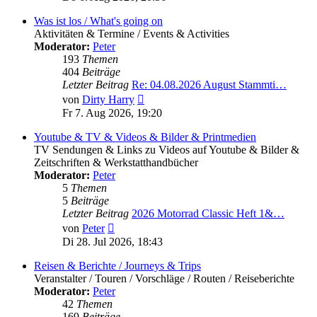
Was ist los / What's going on
Aktivitäten & Termine / Events & Activities
Moderator:
Peter
193
Themen
404
Beiträge
Letzter Beitrag
Re: 04.08.2026 August Stammti…
Neuester
von
Dirty Harry
Beitrag
Fr 7. Aug 2026, 19:20
Youtube & TV & Videos & Bilder & Printmedien
TV Sendungen & Links zu Videos auf Youtube & Bilder &
Zeitschriften & Werkstatthandbücher
Moderator:
Peter
5
Themen
5
Beiträge
Letzter Beitrag
2026 Motorrad Classic Heft 1&…
Neuester
von
Peter
Beitrag
Di 28. Jul 2026, 18:43
Reisen & Berichte / Journeys & Trips
Veranstalter / Touren / Vorschläge / Routen / Reiseberichte
Moderator:
Peter
42
Themen
169
Beiträge