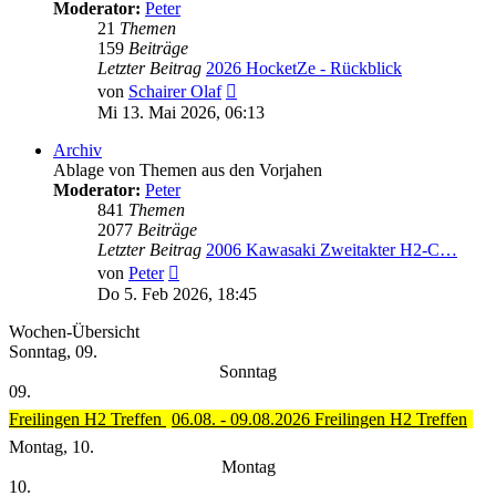
Moderator:
Peter
21
Themen
159
Beiträge
Letzter Beitrag
2026 HocketZe - Rückblick
Neuester
von
Schairer Olaf
Beitrag
Mi 13. Mai 2026, 06:13
Archiv
Ablage von Themen aus den Vorjahen
Moderator:
Peter
841
Themen
2077
Beiträge
Letzter Beitrag
2006 Kawasaki Zweitakter H2-C…
Neuester
von
Peter
Beitrag
Do 5. Feb 2026, 18:45
Wochen-Übersicht
Sonntag, 09.
Sonntag
09.
Freilingen H2 Treffen
06.08. - 09.08.2026 Freilingen H2 Treffen
Montag, 10.
Montag
10.