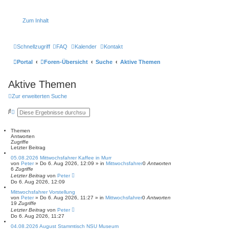
Zum Inhalt
Schnellzugriff
FAQ
Kalender
Kontakt
Portal
Foren-Übersicht
Suche
Aktive Themen
Aktive Themen
Zur erweiterten Suche
S
E
u
r
c
w
h
e
Themen
e
i
Antworten
t
Zugriffe
e
Letzter Beitrag
r
05.08.2026 Mittwochsfahrer Kaffee in Murr
t
von
Peter
»
Do 6. Aug 2026, 12:09
» in
Mittwochsfahrer
0
Antworten
e
6
Zugriffe
S
Letzter Beitrag
von
Peter
u
Do 6. Aug 2026, 12:09
c
h
Mittwochsfahrer Vorstellung
e
von
Peter
»
Do 6. Aug 2026, 11:27
» in
Mittwochsfahrer
0
Antworten
19
Zugriffe
Letzter Beitrag
von
Peter
Do 6. Aug 2026, 11:27
04.08.2026 August Stammtisch NSU Museum