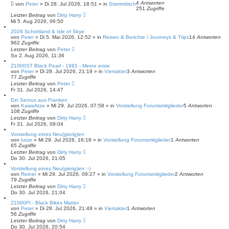
4
Antworten
von
Peter
»
Di 28. Jul 2026, 18:51
» in
Stammtisch
251
Zugriffe
Letzter Beitrag
von
Dirty Harry
Mi 5. Aug 2026, 06:50
2026 Schottland & Isle of Skye
von
Peter
»
Di 5. Mai 2026, 12:52
» in
Reisen & Berichte / Journeys & Trips
14
Antworten
962
Zugriffe
Letzter Beitrag
von
Peter
So 2. Aug 2026, 11:36
Z1000ST Black Pearl - 1981 - Meine erste
von
Peter
»
Di 28. Jul 2026, 21:19
» in
Viertakter
3
Antworten
77
Zugriffe
Letzter Beitrag
von
Peter
Fr 31. Jul 2026, 14:47
Ein Servus aus Franken
von
KawaAtze
»
Mi 29. Jul 2026, 07:58
» in
Vorstellung Forumsmitglieder
5
Antworten
108
Zugriffe
Letzter Beitrag
von
Dirty Harry
Fr 31. Jul 2026, 09:04
Vorstellung eines Neu(gierig)en
von
lutze
»
Mi 29. Jul 2026, 16:18
» in
Vorstellung Forumsmitglieder
1
Antworten
65
Zugriffe
Letzter Beitrag
von
Dirty Harry
Do 30. Jul 2026, 21:05
Vorstellung eines Neu(gierig)en :-)
von
Reiner
»
Mi 29. Jul 2026, 09:27
» in
Vorstellung Forumsmitglieder
2
Antworten
79
Zugriffe
Letzter Beitrag
von
Dirty Harry
Do 30. Jul 2026, 21:04
Z1000FI - Black Bikes Matter
von
Peter
»
Di 28. Jul 2026, 21:49
» in
Viertakter
1
Antworten
56
Zugriffe
Letzter Beitrag
von
Dirty Harry
Do 30. Jul 2026, 20:54