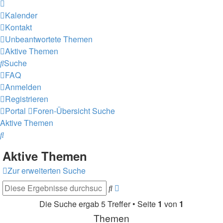
Kalender
Kontakt
Unbeantwortete Themen
Aktive Themen
Suche
FAQ
Anmelden
Registrieren
Portal
Foren-Übersicht
Suche
Aktive Themen
Suche
Aktive Themen
Zur erweiterten Suche
Erweiterte
Suche
Suche
Die Suche ergab 5 Treffer • Seite
1
von
1
Themen