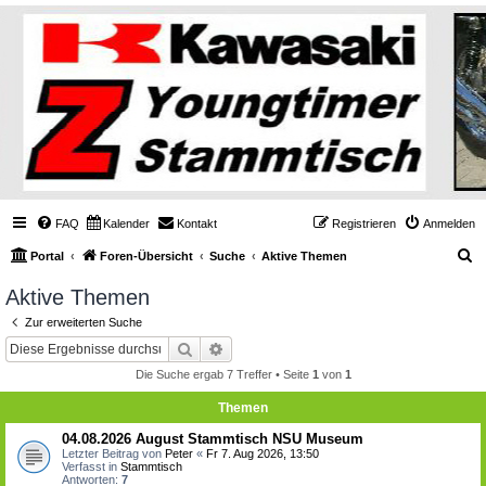
FAQ
Kalender
Kontakt
Registrieren
Anmelden
S
Portal
Foren-Übersicht
Suche
Aktive Themen
u
Aktive Themen
c
Zur erweiterten Suche
h
Suche
Erweiterte Suche
e
Die Suche ergab 7 Treffer • Seite
1
von
1
Themen
04.08.2026 August Stammtisch NSU Museum
Letzter Beitrag von
Peter
«
Fr 7. Aug 2026, 13:50
Verfasst in
Stammtisch
Antworten:
7