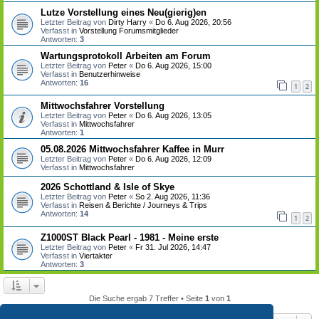
Lutze Vorstellung eines Neu(gierig)en
Letzter Beitrag von
Dirty Harry
«
Do 6. Aug 2026, 20:56
Verfasst in
Vorstellung Forumsmitglieder
Antworten:
3
Wartungsprotokoll Arbeiten am Forum
Letzter Beitrag von
Peter
«
Do 6. Aug 2026, 15:00
Verfasst in
Benutzerhinweise
Antworten:
16
1
2
Mittwochsfahrer Vorstellung
Letzter Beitrag von
Peter
«
Do 6. Aug 2026, 13:05
Verfasst in
Mittwochsfahrer
Antworten:
1
05.08.2026 Mittwochsfahrer Kaffee in Murr
Letzter Beitrag von
Peter
«
Do 6. Aug 2026, 12:09
Verfasst in
Mittwochsfahrer
2026 Schottland & Isle of Skye
Letzter Beitrag von
Peter
«
So 2. Aug 2026, 11:36
Verfasst in
Reisen & Berichte / Journeys & Trips
Antworten:
14
1
2
Z1000ST Black Pearl - 1981 - Meine erste
Letzter Beitrag von
Peter
«
Fr 31. Jul 2026, 14:47
Verfasst in
Viertakter
Antworten:
3
Die Suche ergab 7 Treffer • Seite
1
von
1