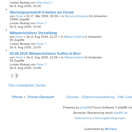
Letzter Beitrag
von
Dirty Harry
Do 6. Aug 2026, 20:56
Wartungsprotokoll Arbeiten am Forum
von
Peter
»
Di 17. Mär 2009, 00:00
» in
Benutzerhinweise
16
Antworten
25800
Zugriffe
Letzter Beitrag
von
Peter
Do 6. Aug 2026, 15:00
Mittwochsfahrer Vorstellung
von
Peter
»
Do 6. Aug 2026, 11:27
» in
Mittwochsfahrer
1
Antworten
65
Zugriffe
Letzter Beitrag
von
Peter
Do 6. Aug 2026, 13:05
05.08.2026 Mittwochsfahrer Kaffee in Murr
von
Peter
»
Do 6. Aug 2026, 12:09
» in
Mittwochsfahrer
0
Antworten
58
Zugriffe
Letzter Beitrag
von
Peter
Do 6. Aug 2026, 12:09
Zur erweiterten Suche
Portal
Foren-Übersicht
Kontakt
Datenschutzerklärung
Alle Coo
Powered by
phpBB
® Forum Software © phpBB Lim
Deutsche Übersetzung durch
phpBB.de
Datenschutz
|
Nutzungsbedingungen
Customized by
WireSys