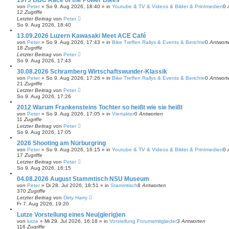
von
Peter
»
So 9. Aug 2026, 18:40
» in
Youtube & TV & Videos & Bilder & Printmedien
0
12
Zugriffe
Letzter Beitrag
von
Peter
So 9. Aug 2026, 18:40
13.09.2026 Luzern Kawasaki Meet ACE Café
von
Peter
»
So 9. Aug 2026, 17:43
» in
Bike Treffen Rallys & Events & Berichte
0
Antwort
18
Zugriffe
Letzter Beitrag
von
Peter
So 9. Aug 2026, 17:43
30.08.2026 Schramberg Wirtschaftswunder-Klassik
von
Peter
»
So 9. Aug 2026, 17:26
» in
Bike Treffen Rallys & Events & Berichte
0
Antwort
21
Zugriffe
Letzter Beitrag
von
Peter
So 9. Aug 2026, 17:26
2012 Warum Frankensteins Tochter so heißt wie sie heißt
von
Peter
»
So 9. Aug 2026, 17:05
» in
Viertakter
0
Antworten
11
Zugriffe
Letzter Beitrag
von
Peter
So 9. Aug 2026, 17:05
2026 Shooting am Nürburgring
von
Peter
»
So 9. Aug 2026, 16:15
» in
Youtube & TV & Videos & Bilder & Printmedien
0
17
Zugriffe
Letzter Beitrag
von
Peter
So 9. Aug 2026, 16:15
04.08.2026 August Stammtisch NSU Museum
von
Peter
»
Di 28. Jul 2026, 18:51
» in
Stammtisch
8
Antworten
370
Zugriffe
Letzter Beitrag
von
Dirty Harry
Fr 7. Aug 2026, 19:20
Lutze Vorstellung eines Neu(gierig)en
von
lutze
»
Mi 29. Jul 2026, 16:18
» in
Vorstellung Forumsmitglieder
3
Antworten
116
Zugriffe