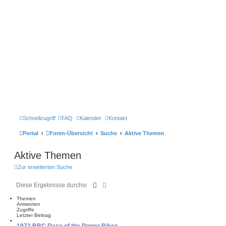
Schnellzugriff
FAQ
Kalender
Kontakt
Portal
Foren-Übersicht
Suche
Aktive Themen
Aktive Themen
Zur erweiterten Suche
Suche
Erweiterte Suche
Themen
Antworten
Zugriffe
Letzter Beitrag
1973 BBC Race of the Power Bikes