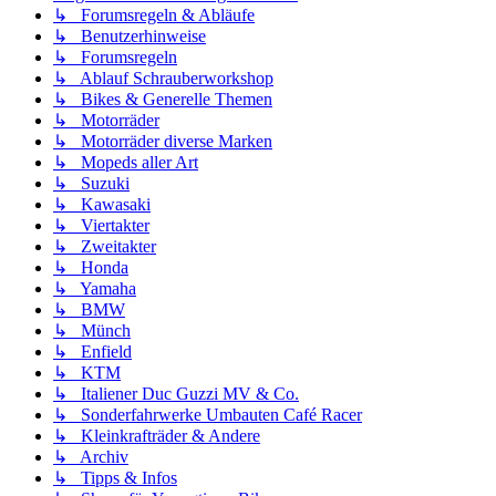
↳ Forumsregeln & Abläufe
↳ Benutzerhinweise
↳ Forumsregeln
↳ Ablauf Schrauberworkshop
↳ Bikes & Generelle Themen
↳ Motorräder
↳ Motorräder diverse Marken
↳ Mopeds aller Art
↳ Suzuki
↳ Kawasaki
↳ Viertakter
↳ Zweitakter
↳ Honda
↳ Yamaha
↳ BMW
↳ Münch
↳ Enfield
↳ KTM
↳ Italiener Duc Guzzi MV & Co.
↳ Sonderfahrwerke Umbauten Café Racer
↳ Kleinkrafträder & Andere
↳ Archiv
↳ Tipps & Infos