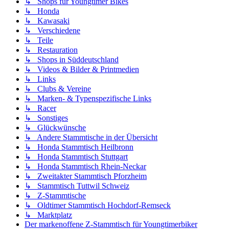
↳ Shops für Youngtimer Bikes
↳ Honda
↳ Kawasaki
↳ Verschiedene
↳ Teile
↳ Restauration
↳ Shops in Süddeutschland
↳ Videos & Bilder & Printmedien
↳ Links
↳ Clubs & Vereine
↳ Marken- & Typenspezifische Links
↳ Racer
↳ Sonstiges
↳ Glückwünsche
↳ Andere Stammtische in der Übersicht
↳ Honda Stammtisch Heilbronn
↳ Honda Stammtisch Stuttgart
↳ Honda Stammtisch Rhein-Neckar
↳ Zweitakter Stammtisch Pforzheim
↳ Stammtisch Tuttwil Schweiz
↳ Z-Stammtische
↳ Oldtimer Stammtisch Hochdorf-Remseck
↳ Marktplatz
Der markenoffene Z-Stammtisch für Youngtimerbiker