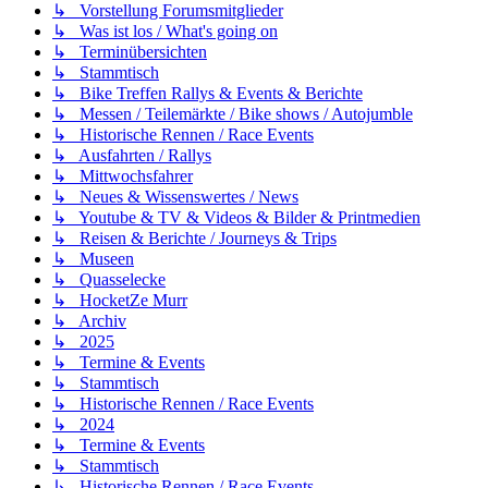
↳ Vorstellung Forumsmitglieder
↳ Was ist los / What's going on
↳ Terminübersichten
↳ Stammtisch
↳ Bike Treffen Rallys & Events & Berichte
↳ Messen / Teilemärkte / Bike shows / Autojumble
↳ Historische Rennen / Race Events
↳ Ausfahrten / Rallys
↳ Mittwochsfahrer
↳ Neues & Wissenswertes / News
↳ Youtube & TV & Videos & Bilder & Printmedien
↳ Reisen & Berichte / Journeys & Trips
↳ Museen
↳ Quasselecke
↳ HocketZe Murr
↳ Archiv
↳ 2025
↳ Termine & Events
↳ Stammtisch
↳ Historische Rennen / Race Events
↳ 2024
↳ Termine & Events
↳ Stammtisch
↳ Historische Rennen / Race Events