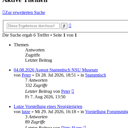
Zur erweiterten Suche
Erweiterte
Suche
Suche
Die Suche ergab 6 Treffer • Seite
1
von
1
Themen
Antworten
Zugriffe
Letzter Beitrag
04.08.2026 August Stammtisch NSU Museum
von
Peter
»
Di 28. Jul 2026, 18:51
» in
Stammtisch
7
Antworten
332
Zugriffe
Letzter Beitrag
von
Peter
Fr 7. Aug 2026, 13:50
Lutze Vorstellung eines Neu(gierig)en
von
lutze
»
Mi 29. Jul 2026, 16:18
» in
Vorstellung Forumsmitg
3
Antworten
89
Zugriffe
Letzter Beitrag
von
Dirty Harry