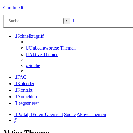
Zum Inhalt
Erweiterte
Suche
Suche
Schnellzugriff
Unbeantwortete Themen
Aktive Themen
Suche
FAQ
Kalender
Kontakt
Anmelden
Registrieren
Portal
Foren-Übersicht
Suche
Aktive Themen
Suche
Aktive Themen