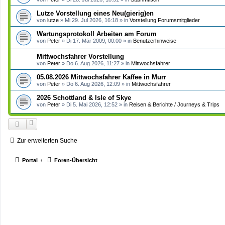
Lutze Vorstellung eines Neu(gierig)en
von
lutze
»
Mi 29. Jul 2026, 16:18
» in
Vorstellung Forumsmitglieder
Wartungsprotokoll Arbeiten am Forum
von
Peter
»
Di 17. Mär 2009, 00:00
» in
Benutzerhinweise
Mittwochsfahrer Vorstellung
von
Peter
»
Do 6. Aug 2026, 11:27
» in
Mittwochsfahrer
05.08.2026 Mittwochsfahrer Kaffee in Murr
von
Peter
»
Do 6. Aug 2026, 12:09
» in
Mittwochsfahrer
2026 Schottland & Isle of Skye
von
Peter
»
Di 5. Mai 2026, 12:52
» in
Reisen & Berichte / Journeys & Trips
Zur erweiterten Suche
Portal
Foren-Übersicht