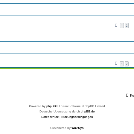
1
2
1
2
Ko
Powered by
phpBB
® Forum Software © phpBB Limited
Deutsche Übersetzung durch
phpBB.de
Datenschutz
|
Nutzungsbedingungen
Customized by
WireSys