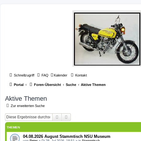
Schnellzugriff
FAQ
Kalender
Kontakt
Portal
Foren-Übersicht
Suche
Aktive Themen
Aktive Themen
Zur erweiterten Suche
Suche
Erweiterte Suche
THEMEN
04.08.2026 August Stammtisch NSU Museum
von
Peter
»
Di 28. Jul 2026, 18:51
» in
Stammtisch