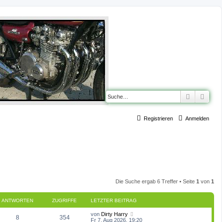
Suche
Erwe
Registrieren
Anmelden
Die Suche ergab 6 Treffer • Seite
1
von
1
ANTWORTEN
ZUGRIFFE
LETZTER BEITRAG
L
von
Dirty Harry
A
Z
8
354
e
Fr 7. Aug 2026, 19:20