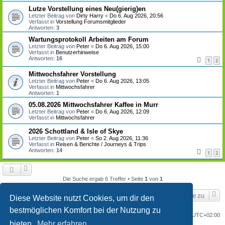
Lutze Vorstellung eines Neu(gierig)en
Letzter Beitrag von
Dirty Harry
«
Do 6. Aug 2026, 20:56
Verfasst in
Vorstellung Forumsmitglieder
Antworten:
3
Wartungsprotokoll Arbeiten am Forum
Letzter Beitrag von
Peter
«
Do 6. Aug 2026, 15:00
Verfasst in
Benutzerhinweise
Antworten:
16
1
2
Mittwochsfahrer Vorstellung
Letzter Beitrag von
Peter
«
Do 6. Aug 2026, 13:05
Verfasst in
Mittwochsfahrer
Antworten:
1
05.08.2026 Mittwochsfahrer Kaffee in Murr
Letzter Beitrag von
Peter
«
Do 6. Aug 2026, 12:09
Verfasst in
Mittwochsfahrer
2026 Schottland & Isle of Skye
Letzter Beitrag von
Peter
«
So 2. Aug 2026, 11:36
Verfasst in
Reisen & Berichte / Journeys & Trips
Antworten:
14
1
2
Die Suche ergab 6 Treffer • Seite
1
von
1
Gehe zu
Diese Website nutzt Cookies, um dir den
bestmöglichen Komfort bei der Nutzung zu
Portal
Foren-Übersicht
Alle Zeiten sind
UTC+02:00
bieten.
Mehr erfahren