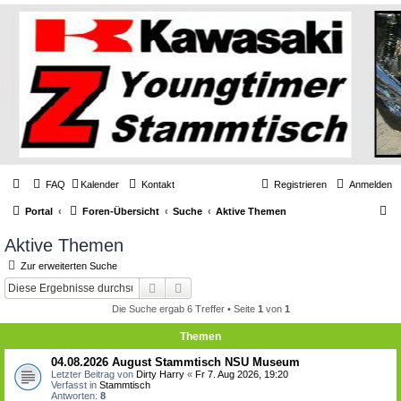
FAQ
Kalender
Kontakt
Registrieren
Anmelden
S
Portal
Foren-Übersicht
Suche
Aktive Themen
u
Aktive Themen
c
Zur erweiterten Suche
h
Suche
Erweiterte Suche
e
Die Suche ergab 6 Treffer • Seite
1
von
1
Themen
04.08.2026 August Stammtisch NSU Museum
Letzter Beitrag von
Dirty Harry
«
Fr 7. Aug 2026, 19:20
Verfasst in
Stammtisch
Antworten:
8