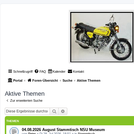
Schnellzugriff
FAQ
Kalender
Kontakt
Portal
Foren-Übersicht
Suche
Aktive Themen
Aktive Themen
Zur erweiterten Suche
Suche
Erweiterte Suche
THEMEN
04.08.2026 August Stammtisch NSU Museum
von
Peter
»
Di 28. Jul 2026, 18:51
» in
Stammtisch