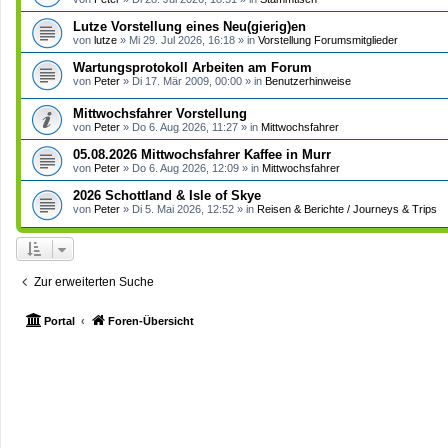
Lutze Vorstellung eines Neu(gierig)en
von
lutze
»
Mi 29. Jul 2026, 16:18
» in
Vorstellung Forumsmitglieder
Wartungsprotokoll Arbeiten am Forum
von
Peter
»
Di 17. Mär 2009, 00:00
» in
Benutzerhinweise
Mittwochsfahrer Vorstellung
von
Peter
»
Do 6. Aug 2026, 11:27
» in
Mittwochsfahrer
05.08.2026 Mittwochsfahrer Kaffee in Murr
von
Peter
»
Do 6. Aug 2026, 12:09
» in
Mittwochsfahrer
2026 Schottland & Isle of Skye
von
Peter
»
Di 5. Mai 2026, 12:52
» in
Reisen & Berichte / Journeys & Trips
Zur erweiterten Suche
Portal
Foren-Übersicht