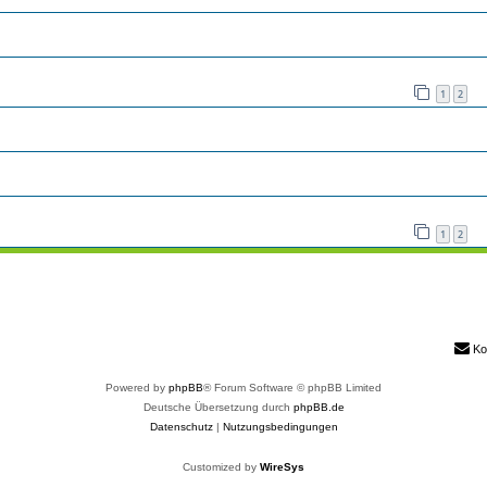
1
2
1
2
Ko
Powered by
phpBB
® Forum Software © phpBB Limited
Deutsche Übersetzung durch
phpBB.de
Datenschutz
|
Nutzungsbedingungen
Customized by
WireSys