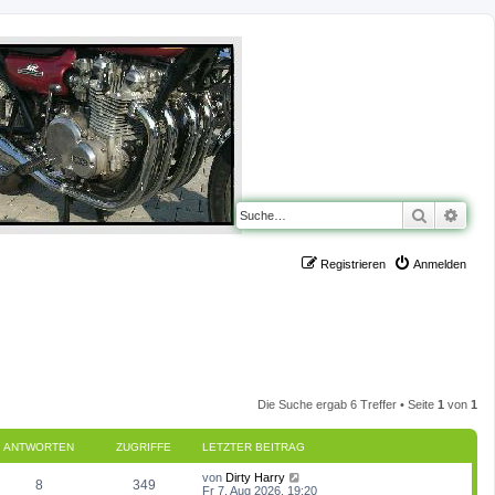
Suche
Erwe
Registrieren
Anmelden
Die Suche ergab 6 Treffer • Seite
1
von
1
ANTWORTEN
ZUGRIFFE
LETZTER BEITRAG
L
von
Dirty Harry
A
Z
8
349
e
Fr 7. Aug 2026, 19:20