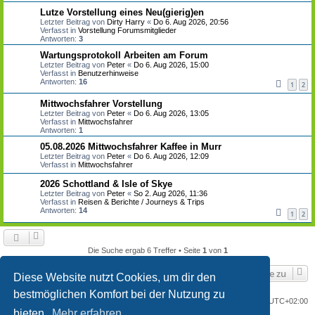
Lutze Vorstellung eines Neu(gierig)en
Letzter Beitrag von
Dirty Harry
«
Do 6. Aug 2026, 20:56
Verfasst in
Vorstellung Forumsmitglieder
Antworten:
3
Wartungsprotokoll Arbeiten am Forum
Letzter Beitrag von
Peter
«
Do 6. Aug 2026, 15:00
Verfasst in
Benutzerhinweise
Antworten:
16
1
2
Mittwochsfahrer Vorstellung
Letzter Beitrag von
Peter
«
Do 6. Aug 2026, 13:05
Verfasst in
Mittwochsfahrer
Antworten:
1
05.08.2026 Mittwochsfahrer Kaffee in Murr
Letzter Beitrag von
Peter
«
Do 6. Aug 2026, 12:09
Verfasst in
Mittwochsfahrer
2026 Schottland & Isle of Skye
Letzter Beitrag von
Peter
«
So 2. Aug 2026, 11:36
Verfasst in
Reisen & Berichte / Journeys & Trips
Antworten:
14
1
2
Die Suche ergab 6 Treffer • Seite
1
von
1
Gehe zu
Diese Website nutzt Cookies, um dir den
bestmöglichen Komfort bei der Nutzung zu
Portal
Foren-Übersicht
Alle Zeiten sind
UTC+02:00
bieten.
Mehr erfahren