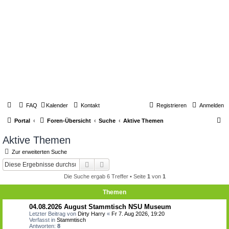
FAQ
Kalender
Kontakt
Registrieren
Anmelden
S
Portal
Foren-Übersicht
Suche
Aktive Themen
u
Aktive Themen
c
Zur erweiterten Suche
h
Suche
Erweiterte Suche
e
Die Suche ergab 6 Treffer • Seite
1
von
1
Themen
04.08.2026 August Stammtisch NSU Museum
Letzter Beitrag von
Dirty Harry
«
Fr 7. Aug 2026, 19:20
Verfasst in
Stammtisch
Antworten:
8