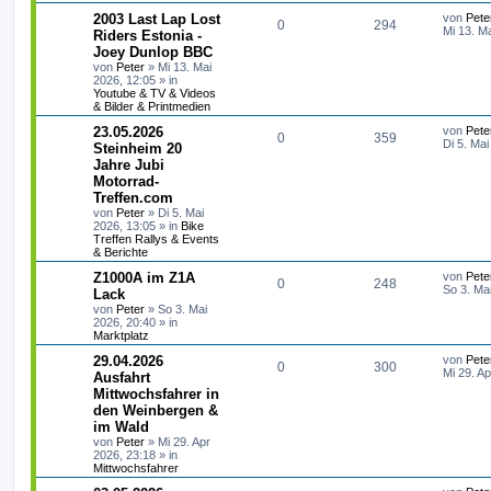
g
t
f
r
L
2003 Last Lap Lost
von
Pete
A
Z
0
294
w
r
B
e
Mi 13. M
Riders Estonia -
e
e
e
t
Joey Dunlop BBC
n
u
i
o
i
z
t
von
Peter
»
Mi 13. Mai
n
t
r
2026, 12:05
» in
t
g
r
f
e
a
Youtube & TV & Videos
r
g
& Bilder & Printmedien
w
r
B
t
f
e
L
23.05.2026
von
Pete
i
A
Z
0
o
359
i
e
e
e
Di 5. Mai
Steinheim 20
t
t
r
Jahre Jubi
n
u
r
f
n
z
a
Motorrad-
t
g
t
g
t
f
e
Treffen.com
r
von
Peter
»
Di 5. Mai
w
r
B
e
e
2026, 13:05
» in
Bike
e
Treffen Rallys & Events
i
o
i
n
& Berichte
t
r
L
Z1000A im Z1A
von
Pete
r
f
A
Z
0
248
a
e
So 3. Ma
Lack
g
t
t
f
von
Peter
»
So 3. Mai
n
u
z
2026, 20:40
» in
t
Marktplatz
e
e
t
g
e
r
L
29.04.2026
von
Pete
n
A
Z
0
300
w
r
B
e
Mi 29. A
Ausfahrt
e
t
Mittwochsfahrer in
n
u
i
o
i
z
t
den Weinbergen &
t
r
t
g
r
f
e
im Wald
a
r
von
Peter
»
Mi 29. Apr
g
w
r
B
t
f
2026, 23:18
» in
e
Mittwochsfahrer
i
o
i
e
e
t
L