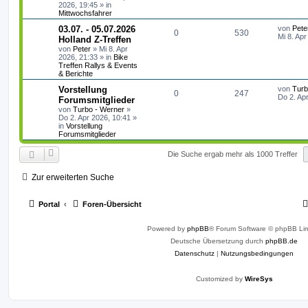
e
e
w
r
B
2026, 19:45
» in
e
Mittwochsfahrer
n
i
o
i
t
L
03.07. - 05.07.2026
von
Pete
A
Z
0
530
r
e
Mi 8. Apr
r
f
Holland Z-Treffen
a
t
von
Peter
»
Mi 8. Apr
n
u
g
z
t
f
2026, 21:33
» in
Bike
t
Treffen Rallys & Events
t
g
e
& Berichte
e
e
r
w
r
B
L
Vorstellung
von
Turb
n
A
Z
0
247
e
e
Do 2. Ap
Forumsmitglieder
i
o
i
t
von
Turbo - Werner
»
n
u
t
z
Do 2. Apr 2026, 10:41
»
r
r
f
t
in
Vorstellung
a
t
g
e
Forumsmitglieder
g
r
t
f
w
r
B
Die Suche ergab mehr als 1000 Treffer
e
e
e
i
o
i
t
n
Zur erweiterten Suche
r
r
f
a
g
t
f
Portal
Foren-Übersicht
e
e
Powered by
phpBB
® Forum Software © phpBB Lim
n
Deutsche Übersetzung durch
phpBB.de
Datenschutz
|
Nutzungsbedingungen
Customized by
WireSys