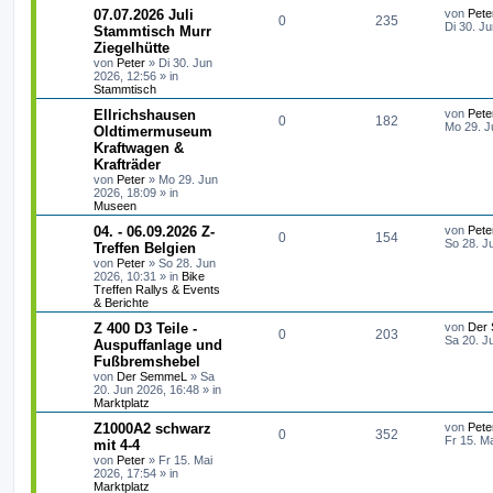
w
r
B
L
07.07.2026 Juli
von
Pete
e
A
Z
0
235
e
e
e
Di 30. J
Stammtisch Murr
i
o
i
t
t
Ziegelhütte
n
u
n
z
r
r
f
von
Peter
»
Di 30. Jun
t
a
2026, 12:56
» in
t
g
e
g
Stammtisch
t
f
r
w
r
B
L
Ellrichshausen
von
Pete
e
e
A
e
Z
0
182
e
Mo 29. J
Oldtimermuseum
i
o
i
t
t
Kraftwagen &
n
n
u
z
r
r
f
Krafträder
t
a
t
g
e
von
Peter
»
Mo 29. Jun
g
t
f
r
2026, 18:09
» in
w
r
B
Museen
e
e
e
L
04. - 06.09.2026 Z-
von
Pete
i
o
i
A
Z
0
154
e
So 28. J
t
Treffen Belgien
n
t
r
r
f
von
Peter
»
So 28. Jun
n
u
z
a
2026, 10:31
» in
Bike
t
g
Treffen Rallys & Events
t
f
t
g
e
& Berichte
r
e
e
w
r
B
L
Z 400 D3 Teile -
von
Der
A
Z
0
203
e
e
Sa 20. J
Auspuffanlage und
n
i
o
i
t
Fußbremshebel
n
u
t
z
r
von
Der SemmeL
»
Sa
r
f
t
a
20. Jun 2026, 16:48
» in
t
g
e
g
Marktplatz
r
t
f
w
r
B
L
Z1000A2 schwarz
von
Pete
e
A
Z
0
352
e
e
e
Fr 15. M
mit 4-4
i
o
i
t
t
von
Peter
»
Fr 15. Mai
n
u
n
z
r
2026, 17:54
» in
r
f
t
a
Marktplatz
t
g
e