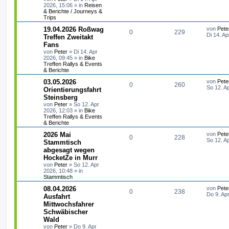
r
f
a
2026, 15:06
» in
Reisen
t
g
e
g
& Berichte / Journeys &
r
t
f
Trips
w
r
B
e
e
e
L
19.04.2026 Roßwag
von
Pete
i
A
Z
0
o
229
i
e
Di 14. Ap
Treffen Zweitakt
t
n
t
r
Fans
n
u
r
f
z
a
von
Peter
»
Di 14. Apr
t
g
2026, 09:45
» in
Bike
t
g
t
f
e
Treffen Rallys & Events
r
& Berichte
w
r
B
e
e
e
L
03.05.2026
von
Pete
i
A
Z
0
o
260
i
n
e
So 12. A
Orientierungsfahrt
t
t
r
Steinsberg
n
u
r
f
z
a
von
Peter
»
So 12. Apr
t
g
2026, 12:03
» in
Bike
t
g
t
f
e
Treffen Rallys & Events
r
& Berichte
w
r
B
e
e
e
L
2026 Mai
von
Pete
i
A
Z
0
o
228
i
n
e
So 12. A
Stammtisch
t
t
r
abgesagt wegen
n
u
r
f
z
a
HocketZe in Murr
t
g
t
g
t
f
e
von
Peter
»
So 12. Apr
r
2026, 10:48
» in
w
r
B
Stammtisch
e
e
e
L
08.04.2026
von
Pete
i
o
i
n
A
Z
0
238
e
Do 9. Ap
t
Ausfahrt
t
r
r
f
Mittwochsfahrer
n
u
z
a
Schwäbischer
t
g
t
f
t
g
e
Wald
r
von
Peter
»
Do 9. Apr