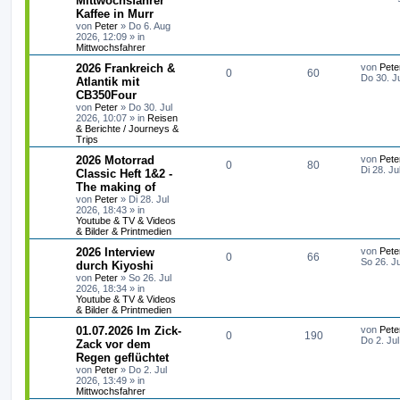
Mittwochsfahrer
t
Kaffee in Murr
n
u
z
von
Peter
»
Do 6. Aug
t
2026, 12:09
» in
t
g
e
Mittwochsfahrer
r
w
r
B
L
2026 Frankreich &
von
Pete
e
A
Z
0
60
e
Do 30. J
Atlantik mit
i
o
i
t
t
CB350Four
n
u
z
r
r
f
von
Peter
»
Do 30. Jul
t
a
2026, 10:07
» in
Reisen
t
g
e
g
& Berichte / Journeys &
t
f
r
Trips
w
r
B
e
e
e
L
2026 Motorrad
von
Pete
i
A
Z
0
o
80
i
e
Di 28. Ju
Classic Heft 1&2 -
t
n
t
r
The making of
n
u
r
f
z
a
von
Peter
»
Di 28. Jul
t
g
2026, 18:43
» in
t
g
t
f
e
Youtube & TV & Videos
r
& Bilder & Printmedien
w
r
B
e
e
e
L
2026 Interview
von
Pete
i
A
Z
0
o
66
i
n
e
So 26. J
durch Kiyoshi
t
t
r
von
Peter
»
So 26. Jul
n
u
r
f
z
a
2026, 18:34
» in
t
g
Youtube & TV & Videos
t
g
t
f
e
& Bilder & Printmedien
r
w
r
B
e
e
L
01.07.2026 Im Zick-
von
Pete
A
Z
0
190
e
e
Do 2. Ju
Zack vor dem
i
o
i
n
t
Regen geflüchtet
n
u
t
z
r
von
Peter
»
Do 2. Jul
r
f
t
a
2026, 13:49
» in
t
g
e
g
Mittwochsfahrer
r
t
f