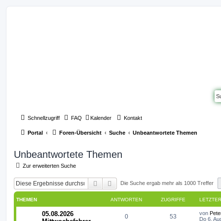
Schnellzugriff
FAQ
Kalender
Kontakt
Portal
Foren-Übersicht
Suche
Unbeantwortete Themen
Unbeantwortete Themen
Zur erweiterten Suche
Suche
Erweiterte Suche
Die Suche ergab mehr als 1000 Treffer
THEMEN
ANTWORTEN
ZUGRIFFE
LETZTER
L
05.08.2026
von
Pete
A
Z
0
53
e
Do 6. Au