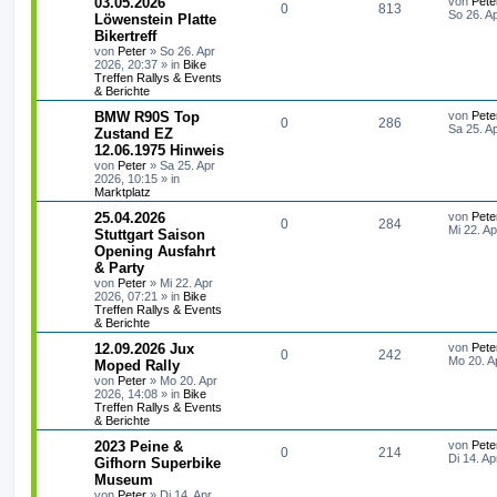
03.05.2026
von
Pete
A
Z
0
813
r
e
So 26. A
r
f
Löwenstein Platte
n
a
t
Bikertreff
n
u
g
z
t
f
von
Peter
»
So 26. Apr
t
2026, 20:37
» in
Bike
t
g
e
e
e
Treffen Rallys & Events
r
& Berichte
w
r
B
n
e
L
BMW R90S Top
von
Pete
i
A
Z
0
o
286
i
e
Sa 25. A
Zustand EZ
t
t
r
12.06.1975 Hinweis
n
u
r
f
z
a
von
Peter
»
Sa 25. Apr
t
g
2026, 10:15
» in
t
g
t
f
e
Marktplatz
r
w
r
B
e
e
L
25.04.2026
von
Pete
e
A
Z
0
284
e
Mi 22. A
Stuttgart Saison
i
o
i
n
t
t
Opening Ausfahrt
n
u
z
r
r
f
& Party
t
a
t
g
e
von
Peter
»
Mi 22. Apr
g
t
f
r
2026, 07:21
» in
Bike
w
r
B
Treffen Rallys & Events
e
& Berichte
e
e
i
o
i
L
12.09.2026 Jux
von
Pete
t
n
A
Z
0
242
e
Mo 20. A
r
Moped Rally
r
f
t
a
von
Peter
»
Mo 20. Apr
n
u
z
g
2026, 14:08
» in
Bike
t
f
t
Treffen Rallys & Events
t
g
e
& Berichte
e
e
r
w
r
B
L
2023 Peine &
von
Pete
A
Z
0
214
n
e
e
Di 14. Ap
Gifhorn Superbike
i
o
i
t
Museum
n
u
t
z
r
von
Peter
»
Di 14. Apr
t