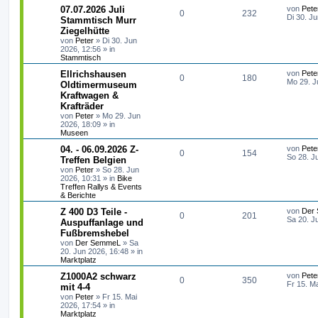
w
r
B
L
07.07.2026 Juli
von
Pete
e
A
Z
0
232
e
e
e
Di 30. J
Stammtisch Murr
i
o
i
t
t
Ziegelhütte
n
u
n
z
r
r
f
von
Peter
»
Di 30. Jun
t
a
2026, 12:56
» in
t
g
e
g
Stammtisch
t
f
r
w
r
B
L
Ellrichshausen
von
Pete
e
e
A
e
Z
0
180
e
Mo 29. J
Oldtimermuseum
i
o
i
t
t
Kraftwagen &
n
n
u
z
r
r
f
Krafträder
t
a
t
g
e
von
Peter
»
Mo 29. Jun
g
t
f
r
2026, 18:09
» in
w
r
B
Museen
e
e
e
L
04. - 06.09.2026 Z-
von
Pete
i
o
i
A
Z
0
154
e
So 28. J
t
Treffen Belgien
n
t
r
r
f
von
Peter
»
So 28. Jun
n
u
z
a
2026, 10:31
» in
Bike
t
g
Treffen Rallys & Events
t
f
t
g
e
& Berichte
r
e
e
w
r
B
L
Z 400 D3 Teile -
von
Der
A
Z
0
201
e
e
Sa 20. J
Auspuffanlage und
n
i
o
i
t
Fußbremshebel
n
u
t
z
r
von
Der SemmeL
»
Sa
r
f
t
a
20. Jun 2026, 16:48
» in
t
g
e
g
Marktplatz
r
t
f
w
r
B
L
Z1000A2 schwarz
von
Pete
e
A
Z
0
350
e
e
e
Fr 15. M
mit 4-4
i
o
i
t
t
von
Peter
»
Fr 15. Mai
n
u
n
z
r
2026, 17:54
» in
r
f
t
a
Marktplatz
t
g
e