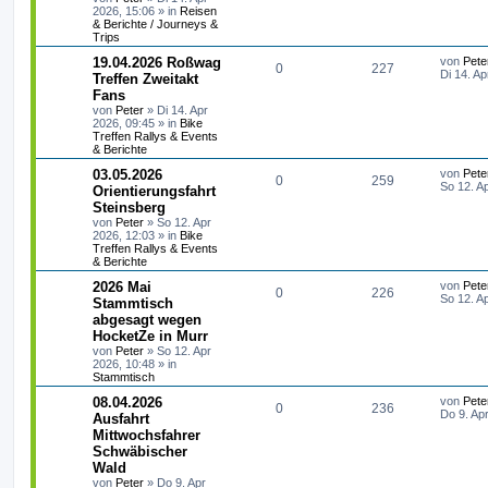
r
f
a
2026, 15:06
» in
Reisen
t
g
e
g
& Berichte / Journeys &
r
t
f
Trips
w
r
B
e
e
e
L
19.04.2026 Roßwag
von
Pete
i
A
Z
0
o
227
i
e
Di 14. Ap
Treffen Zweitakt
t
n
t
r
Fans
n
u
r
f
z
a
von
Peter
»
Di 14. Apr
t
g
2026, 09:45
» in
Bike
t
g
t
f
e
Treffen Rallys & Events
r
& Berichte
w
r
B
e
e
e
L
03.05.2026
von
Pete
i
A
Z
0
o
259
i
n
e
So 12. A
Orientierungsfahrt
t
t
r
Steinsberg
n
u
r
f
z
a
von
Peter
»
So 12. Apr
t
g
2026, 12:03
» in
Bike
t
g
t
f
e
Treffen Rallys & Events
r
& Berichte
w
r
B
e
e
e
L
2026 Mai
von
Pete
i
A
Z
0
o
226
i
n
e
So 12. A
Stammtisch
t
t
r
abgesagt wegen
n
u
r
f
z
a
HocketZe in Murr
t
g
t
g
t
f
e
von
Peter
»
So 12. Apr
r
2026, 10:48
» in
w
r
B
Stammtisch
e
e
e
L
08.04.2026
von
Pete
i
o
i
n
A
Z
0
236
e
Do 9. Ap
t
Ausfahrt
t
r
r
f
Mittwochsfahrer
n
u
z
a
Schwäbischer
t
g
t
f
t
g
e
Wald
r
von
Peter
»
Do 9. Apr