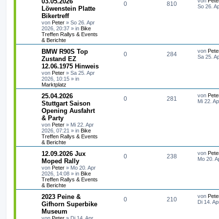
03.05.2026
von
Pete
A
Z
0
810
r
e
So 26. A
r
f
Löwenstein Platte
n
a
t
Bikertreff
n
u
g
z
t
f
von
Peter
»
So 26. Apr
t
2026, 20:37
» in
Bike
t
g
e
e
e
Treffen Rallys & Events
r
& Berichte
w
r
B
n
e
L
BMW R90S Top
von
Pete
i
A
Z
0
o
284
i
e
Sa 25. A
Zustand EZ
t
t
r
12.06.1975 Hinweis
n
u
r
f
z
a
von
Peter
»
Sa 25. Apr
t
g
2026, 10:15
» in
t
g
t
f
e
Marktplatz
r
w
r
B
e
e
L
25.04.2026
von
Pete
e
A
Z
0
281
e
Mi 22. A
Stuttgart Saison
i
o
i
n
t
t
Opening Ausfahrt
n
u
z
r
r
f
& Party
t
a
t
g
e
von
Peter
»
Mi 22. Apr
g
t
f
r
2026, 07:21
» in
Bike
w
r
B
Treffen Rallys & Events
e
& Berichte
e
e
i
o
i
L
12.09.2026 Jux
von
Pete
t
n
A
Z
0
238
e
Mo 20. A
r
Moped Rally
r
f
t
a
von
Peter
»
Mo 20. Apr
n
u
z
g
2026, 14:08
» in
Bike
t
f
t
Treffen Rallys & Events
t
g
e
& Berichte
e
e
r
w
r
B
L
2023 Peine &
von
Pete
A
Z
0
210
n
e
e
Di 14. Ap
Gifhorn Superbike
i
o
i
t
Museum
n
u
t
z
r
von
Peter
»
Di 14. Apr
t