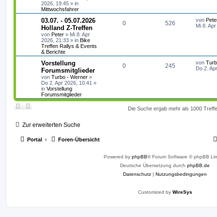
e
e
w
r
B
2026, 19:45
» in
e
Mittwochsfahrer
n
i
o
i
t
L
03.07. - 05.07.2026
von
Pete
A
Z
0
526
r
e
Mi 8. Apr
r
f
Holland Z-Treffen
a
t
von
Peter
»
Mi 8. Apr
n
u
g
z
t
f
2026, 21:33
» in
Bike
t
Treffen Rallys & Events
t
g
e
& Berichte
e
e
r
w
r
B
L
Vorstellung
von
Turb
n
A
Z
0
245
e
e
Do 2. Ap
Forumsmitglieder
i
o
i
t
von
Turbo - Werner
»
n
u
t
z
Do 2. Apr 2026, 10:41
»
r
r
f
t
in
Vorstellung
a
t
g
e
Forumsmitglieder
g
r
t
f
w
r
B
Die Suche ergab mehr als 1000 Treff
e
e
e
i
o
i
t
n
Zur erweiterten Suche
r
r
f
a
g
Portal
Foren-Übersicht
t
f
e
e
Powered by
phpBB
® Forum Software © phpBB Lim
Deutsche Übersetzung durch
n
phpBB.de
Datenschutz
|
Nutzungsbedingungen
Customized by
WireSys