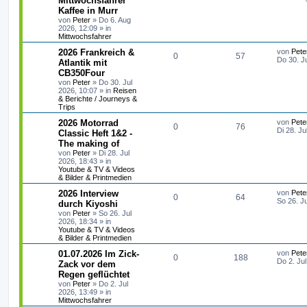
Mittwochsfahrer
e
t
Kaffee in Murr
r
n
u
z
von
Peter
»
Do 6. Aug
t
t
2026, 12:09
» in
t
g
e
e
Mittwochsfahrer
r
S
w
r
B
u
L
2026 Frankreich &
von
Pete
e
A
Z
0
57
c
e
Do 30. J
Atlantik mit
i
o
i
t
h
t
CB350Four
n
u
z
e
r
r
f
von
Peter
»
Do 30. Jul
t
a
2026, 10:07
» in
Reisen
t
g
e
g
& Berichte / Journeys &
t
f
r
Trips
w
r
B
e
e
e
L
2026 Motorrad
von
Pete
i
A
Z
0
o
76
i
e
Di 28. Ju
Classic Heft 1&2 -
t
n
t
r
The making of
n
u
r
f
z
a
von
Peter
»
Di 28. Jul
t
g
2026, 18:43
» in
t
g
t
f
e
Youtube & TV & Videos
r
& Bilder & Printmedien
w
r
B
e
e
e
L
2026 Interview
von
Pete
i
A
Z
0
o
64
i
n
e
So 26. J
durch Kiyoshi
t
t
r
von
Peter
»
So 26. Jul
n
u
r
f
z
a
2026, 18:34
» in
t
g
Youtube & TV & Videos
t
g
t
f
e
& Bilder & Printmedien
r
w
r
B
e
e
L
01.07.2026 Im Zick-
von
Pete
A
Z
0
188
e
e
Do 2. Ju
Zack vor dem
i
o
i
n
t
Regen geflüchtet
n
u
t
z
r
von
Peter
»
Do 2. Jul
r
f
t
a
2026, 13:49
» in
t
g
e
g
Mittwochsfahrer
r
t
f