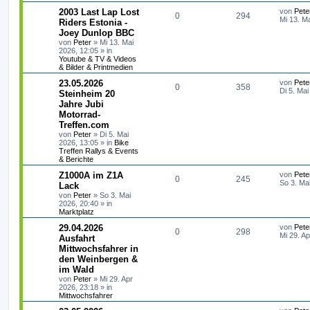
g
t
f
r
L
2003 Last Lap Lost
von
Pete
A
Z
0
294
w
r
B
e
Mi 13. M
Riders Estonia -
e
e
e
t
Joey Dunlop BBC
n
u
i
o
i
z
t
von
Peter
»
Mi 13. Mai
n
t
r
2026, 12:05
» in
t
g
r
f
e
a
Youtube & TV & Videos
r
g
& Bilder & Printmedien
w
r
B
t
f
e
L
23.05.2026
von
Pete
i
A
Z
0
o
358
i
e
e
e
Di 5. Mai
Steinheim 20
t
t
r
Jahre Jubi
n
u
r
f
n
z
a
Motorrad-
t
g
t
g
t
f
e
Treffen.com
r
von
Peter
»
Di 5. Mai
w
r
B
e
e
2026, 13:05
» in
Bike
e
Treffen Rallys & Events
i
o
i
n
& Berichte
t
r
L
Z1000A im Z1A
von
Pete
r
f
A
Z
0
245
a
e
So 3. Ma
Lack
g
t
t
f
von
Peter
»
So 3. Mai
n
u
z
2026, 20:40
» in
t
Marktplatz
e
e
t
g
e
r
L
29.04.2026
von
Pete
n
A
Z
0
298
w
r
B
e
Mi 29. A
Ausfahrt
e
t
Mittwochsfahrer in
n
u
i
o
i
z
t
den Weinbergen &
t
r
t
g
r
f
e
im Wald
a
r
von
Peter
»
Mi 29. Apr
g
w
r
B
t
f
2026, 23:18
» in
e
Mittwochsfahrer
i
o
i
e
e
t
L