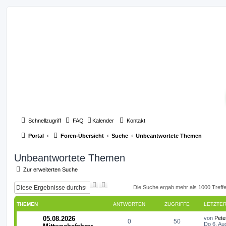
Schnellzugriff
FAQ
Kalender
Kontakt
Portal
Foren-Übersicht
Suche
Unbeantwortete Themen
Unbeantwortete Themen
Zur erweiterten Suche
S
E
Die Suche ergab mehr als 1000 Treff
u
r
c
w
THEMEN
ANTWORTEN
ZUGRIFFE
LETZTER
h
e
e
i
L
05.08.2026
von
Pete
t
A
Z
0
50
e
Do 6. Au