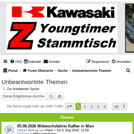
FAQ
Kalender
Kontakt
Registrieren
Anmelden
S
Portal
Foren-Übersicht
Suche
Unbeantwortete Themen
u
Unbeantwortete Themen
c
Zur erweiterten Suche
h
Suche
Erweiterte Suche
e
Seite
1
von
40
1
2
3
4
5
40
Nä
Die Suche ergab mehr als 1000 Treffer
…
Themen
05.08.2026 Mittwochsfahrer Kaffee in Murr
Letzter Beitrag von
Peter
«
Do 6. Aug 2026, 12:09
Verfasst in
Mittwochsfahrer