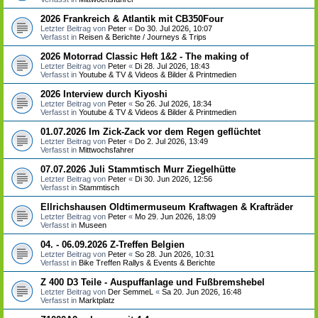
2026 Frankreich & Atlantik mit CB350Four
Letzter Beitrag von
Peter
«
Do 30. Jul 2026, 10:07
Verfasst in
Reisen & Berichte / Journeys & Trips
2026 Motorrad Classic Heft 1&2 - The making of
Letzter Beitrag von
Peter
«
Di 28. Jul 2026, 18:43
Verfasst in
Youtube & TV & Videos & Bilder & Printmedien
2026 Interview durch Kiyoshi
Letzter Beitrag von
Peter
«
So 26. Jul 2026, 18:34
Verfasst in
Youtube & TV & Videos & Bilder & Printmedien
01.07.2026 Im Zick-Zack vor dem Regen geflüchtet
Letzter Beitrag von
Peter
«
Do 2. Jul 2026, 13:49
Verfasst in
Mittwochsfahrer
07.07.2026 Juli Stammtisch Murr Ziegelhütte
Letzter Beitrag von
Peter
«
Di 30. Jun 2026, 12:56
Verfasst in
Stammtisch
Ellrichshausen Oldtimermuseum Kraftwagen & Krafträder
Letzter Beitrag von
Peter
«
Mo 29. Jun 2026, 18:09
Verfasst in
Museen
04. - 06.09.2026 Z-Treffen Belgien
Letzter Beitrag von
Peter
«
So 28. Jun 2026, 10:31
Verfasst in
Bike Treffen Rallys & Events & Berichte
Z 400 D3 Teile - Auspuffanlage und Fußbremshebel
Letzter Beitrag von
Der SemmeL
«
Sa 20. Jun 2026, 16:48
Verfasst in
Marktplatz