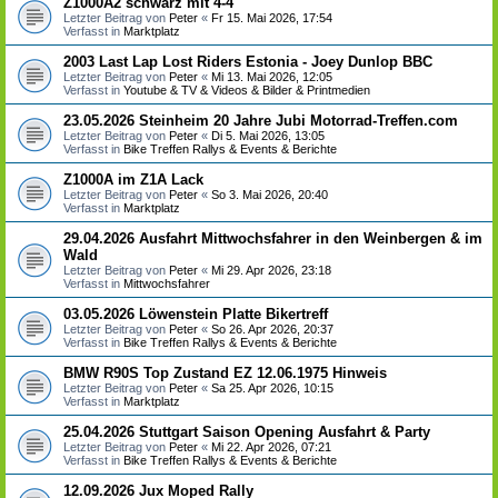
Z1000A2 schwarz mit 4-4
Letzter Beitrag von
Peter
«
Fr 15. Mai 2026, 17:54
Verfasst in
Marktplatz
2003 Last Lap Lost Riders Estonia - Joey Dunlop BBC
Letzter Beitrag von
Peter
«
Mi 13. Mai 2026, 12:05
Verfasst in
Youtube & TV & Videos & Bilder & Printmedien
23.05.2026 Steinheim 20 Jahre Jubi Motorrad-Treffen.com
Letzter Beitrag von
Peter
«
Di 5. Mai 2026, 13:05
Verfasst in
Bike Treffen Rallys & Events & Berichte
Z1000A im Z1A Lack
Letzter Beitrag von
Peter
«
So 3. Mai 2026, 20:40
Verfasst in
Marktplatz
29.04.2026 Ausfahrt Mittwochsfahrer in den Weinbergen & im
Wald
Letzter Beitrag von
Peter
«
Mi 29. Apr 2026, 23:18
Verfasst in
Mittwochsfahrer
03.05.2026 Löwenstein Platte Bikertreff
Letzter Beitrag von
Peter
«
So 26. Apr 2026, 20:37
Verfasst in
Bike Treffen Rallys & Events & Berichte
BMW R90S Top Zustand EZ 12.06.1975 Hinweis
Letzter Beitrag von
Peter
«
Sa 25. Apr 2026, 10:15
Verfasst in
Marktplatz
25.04.2026 Stuttgart Saison Opening Ausfahrt & Party
Letzter Beitrag von
Peter
«
Mi 22. Apr 2026, 07:21
Verfasst in
Bike Treffen Rallys & Events & Berichte
12.09.2026 Jux Moped Rally