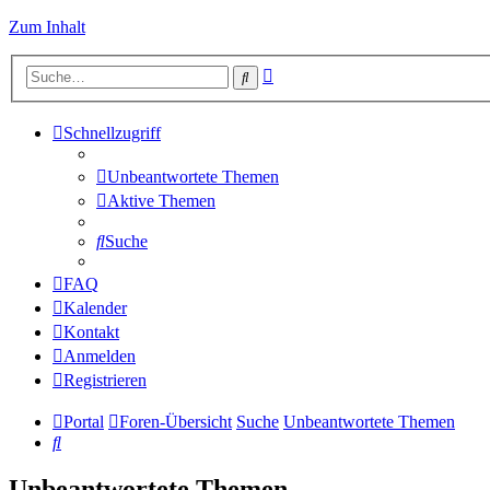
Zum Inhalt
Erweiterte
Suche
Suche
Schnellzugriff
Unbeantwortete Themen
Aktive Themen
Suche
FAQ
Kalender
Kontakt
Anmelden
Registrieren
Portal
Foren-Übersicht
Suche
Unbeantwortete Themen
Suche
Unbeantwortete Themen