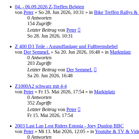
04. - 06.09.2026 Z-Treffen Belgien
von
Peter
»
So 28. Jun 2026, 10:31
» in
Bike Treffen Rallys &
0
Antworten
154
Zugriffe
Letzter Beitrag
von
Peter
So 28. Jun 2026, 10:31
Z 400 D3 Teile - Auspuffanlage und Fußbremshebel
von
Der SemmeL
»
Sa 20. Jun 2026, 16:48
» in
Marktplatz
0
Antworten
203
Zugriffe
Letzter Beitrag
von
Der SemmeL
Sa 20. Jun 2026, 16:48
Z1000A2 schwarz mit 4-4
von
Peter
»
Fr 15. Mai 2026, 17:54
» in
Marktplatz
0
Antworten
352
Zugriffe
Letzter Beitrag
von
Peter
Fr 15. Mai 2026, 17:54
2003 Last Lap Lost Riders Estonia - Joey Dunlop BBC
von
Peter
»
Mi 13. Mai 2026, 12:05
» in
Youtube & TV & Vide
0
Antworten