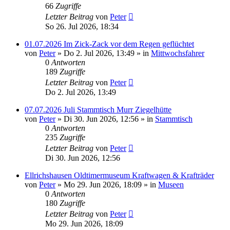
66
Zugriffe
Letzter Beitrag
von
Peter
So 26. Jul 2026, 18:34
01.07.2026 Im Zick-Zack vor dem Regen geflüchtet
von
Peter
»
Do 2. Jul 2026, 13:49
» in
Mittwochsfahrer
0
Antworten
189
Zugriffe
Letzter Beitrag
von
Peter
Do 2. Jul 2026, 13:49
07.07.2026 Juli Stammtisch Murr Ziegelhütte
von
Peter
»
Di 30. Jun 2026, 12:56
» in
Stammtisch
0
Antworten
235
Zugriffe
Letzter Beitrag
von
Peter
Di 30. Jun 2026, 12:56
Ellrichshausen Oldtimermuseum Kraftwagen & Krafträder
von
Peter
»
Mo 29. Jun 2026, 18:09
» in
Museen
0
Antworten
180
Zugriffe
Letzter Beitrag
von
Peter
Mo 29. Jun 2026, 18:09