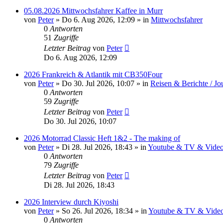
05.08.2026 Mittwochsfahrer Kaffee in Murr
von
Peter
»
Do 6. Aug 2026, 12:09
» in
Mittwochsfahrer
0
Antworten
51
Zugriffe
Letzter Beitrag
von
Peter
Do 6. Aug 2026, 12:09
2026 Frankreich & Atlantik mit CB350Four
von
Peter
»
Do 30. Jul 2026, 10:07
» in
Reisen & Berichte / Jo
0
Antworten
59
Zugriffe
Letzter Beitrag
von
Peter
Do 30. Jul 2026, 10:07
2026 Motorrad Classic Heft 1&2 - The making of
von
Peter
»
Di 28. Jul 2026, 18:43
» in
Youtube & TV & Videos
0
Antworten
79
Zugriffe
Letzter Beitrag
von
Peter
Di 28. Jul 2026, 18:43
2026 Interview durch Kiyoshi
von
Peter
»
So 26. Jul 2026, 18:34
» in
Youtube & TV & Videos
0
Antworten