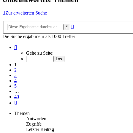
Zur erweiterten Suche
Erweiterte
Suche
Suche
Die Suche ergab mehr als 1000 Treffer
Seite
1
Gehe zu Seite:
von
40
1
2
3
4
5
…
40
Nächste
Themen
Antworten
Zugriffe
Letzter Beitrag