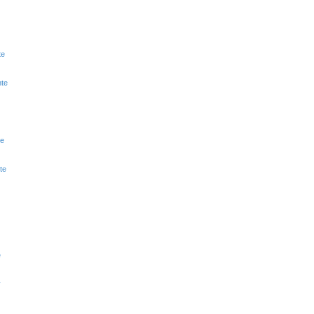
te
hte
te
te
e
r