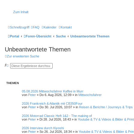
Zum Inhalt
Schnellzugriff
FAQ
Kalender
Kontakt
Portal
Foren-Übersicht
Suche
Unbeantwortete Themen
Unbeantwortete Themen
Zur erweiterten Suche
S
E
u
r
c
w
h
e
e
i
t
THEMEN
e
r
05.08.2026 Mittwochsfahrer Kaffee in Murr
t
von
Peter
»
Do 6. Aug 2026, 12:09
» in
Mittwochsfahrer
e
S
2026 Frankreich & Atlantik mit CB350Four
u
von
Peter
»
Do 30. Jul 2026, 10:07
» in
Reisen & Berichte / Journeys & Trips
c
h
e
2026 Motorrad Classic Heft 1&2 - The making of
von
Peter
»
Di 28. Jul 2026, 18:43
» in
Youtube & TV & Videos & Bilder & Prin
2026 Interview durch Kiyoshi
von
Peter
»
So 26. Jul 2026, 18:34
» in
Youtube & TV & Videos & Bilder & Pri