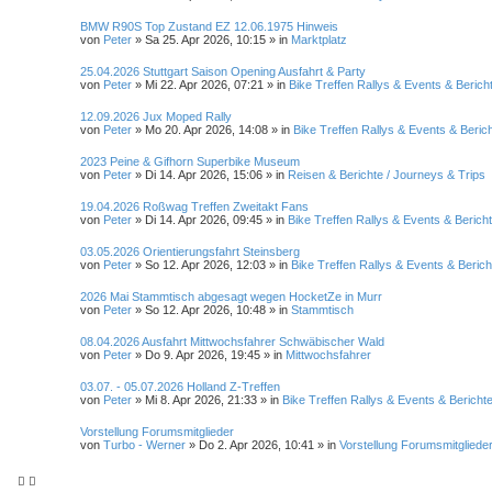
BMW R90S Top Zustand EZ 12.06.1975 Hinweis
von
Peter
»
Sa 25. Apr 2026, 10:15
» in
Marktplatz
25.04.2026 Stuttgart Saison Opening Ausfahrt & Party
von
Peter
»
Mi 22. Apr 2026, 07:21
» in
Bike Treffen Rallys & Events & Berich
12.09.2026 Jux Moped Rally
von
Peter
»
Mo 20. Apr 2026, 14:08
» in
Bike Treffen Rallys & Events & Beric
2023 Peine & Gifhorn Superbike Museum
von
Peter
»
Di 14. Apr 2026, 15:06
» in
Reisen & Berichte / Journeys & Trips
19.04.2026 Roßwag Treffen Zweitakt Fans
von
Peter
»
Di 14. Apr 2026, 09:45
» in
Bike Treffen Rallys & Events & Berich
03.05.2026 Orientierungsfahrt Steinsberg
von
Peter
»
So 12. Apr 2026, 12:03
» in
Bike Treffen Rallys & Events & Berich
2026 Mai Stammtisch abgesagt wegen HocketZe in Murr
von
Peter
»
So 12. Apr 2026, 10:48
» in
Stammtisch
08.04.2026 Ausfahrt Mittwochsfahrer Schwäbischer Wald
von
Peter
»
Do 9. Apr 2026, 19:45
» in
Mittwochsfahrer
03.07. - 05.07.2026 Holland Z-Treffen
von
Peter
»
Mi 8. Apr 2026, 21:33
» in
Bike Treffen Rallys & Events & Bericht
Vorstellung Forumsmitglieder
von
Turbo - Werner
»
Do 2. Apr 2026, 10:41
» in
Vorstellung Forumsmitgliede