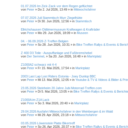
01.07.2026 Im Zick-Zack vor dem Regen geflüchtet
von
Peter
»
Do 2. Jul 2026, 13:49
» in
Mittwochsfahrer
07.07.2026 Juli Stammtisch Murr Ziegelhütte
von
Peter
»
Di 30. Jun 2026, 12:56
» in
Stammtisch
Ellrichshausen Oldtimermuseum Kraftwagen & Krafträder
von
Peter
»
Mo 29. Jun 2026, 18:09
» in
Museen
04. - 06.09.2026 Z-Treffen Belgien
von
Peter
»
So 28. Jun 2026, 10:31
» in
Bike Treffen Rallys & Events & Beric
Z 400 D3 Teile - Auspuffanlage und Fußbremshebel
von
Der SemmeL
»
Sa 20. Jun 2026, 16:48
» in
Marktplatz
Z1000A2 schwarz mit 4-4
von
Peter
»
Fr 15. Mai 2026, 17:54
» in
Marktplatz
2003 Last Lap Lost Riders Estonia - Joey Dunlop BBC
von
Peter
»
Mi 13. Mai 2026, 12:05
» in
Youtube & TV & Videos & Bilder & Pri
23.05.2026 Steinheim 20 Jahre Jubi Motorrad-Treffen.com
von
Peter
»
Di 5. Mai 2026, 13:05
» in
Bike Treffen Rallys & Events & Bericht
Z1000A im Z1A Lack
von
Peter
»
So 3. Mai 2026, 20:40
» in
Marktplatz
29.04.2026 Ausfahrt Mittwochsfahrer in den Weinbergen & im Wald
von
Peter
»
Mi 29. Apr 2026, 23:18
» in
Mittwochsfahrer
03.05.2026 Löwenstein Platte Bikertreff
von
Peter
»
So 26. Apr 2026, 20:37
» in
Bike Treffen Rallys & Events & Berich