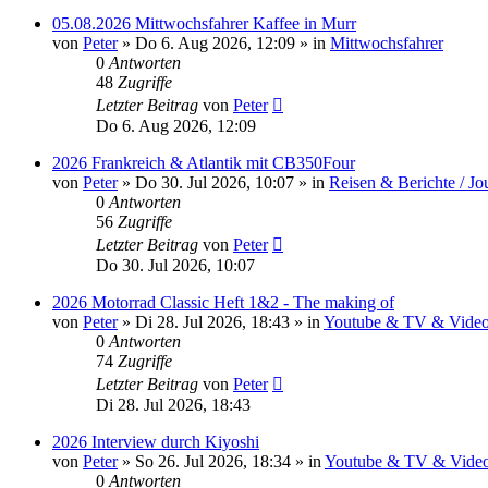
05.08.2026 Mittwochsfahrer Kaffee in Murr
von
Peter
»
Do 6. Aug 2026, 12:09
» in
Mittwochsfahrer
0
Antworten
48
Zugriffe
Letzter Beitrag
von
Peter
Do 6. Aug 2026, 12:09
2026 Frankreich & Atlantik mit CB350Four
von
Peter
»
Do 30. Jul 2026, 10:07
» in
Reisen & Berichte / Jo
0
Antworten
56
Zugriffe
Letzter Beitrag
von
Peter
Do 30. Jul 2026, 10:07
2026 Motorrad Classic Heft 1&2 - The making of
von
Peter
»
Di 28. Jul 2026, 18:43
» in
Youtube & TV & Videos
0
Antworten
74
Zugriffe
Letzter Beitrag
von
Peter
Di 28. Jul 2026, 18:43
2026 Interview durch Kiyoshi
von
Peter
»
So 26. Jul 2026, 18:34
» in
Youtube & TV & Videos
0
Antworten