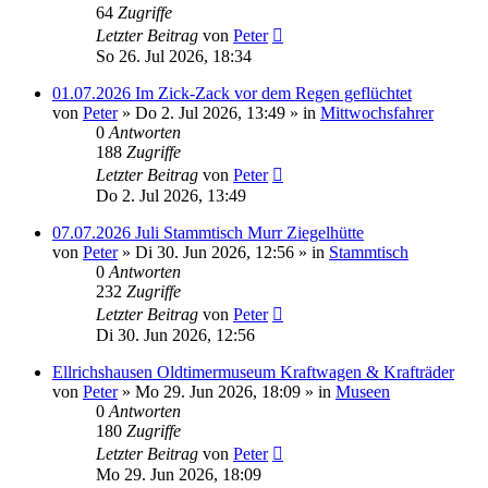
64
Zugriffe
Letzter Beitrag
von
Peter
So 26. Jul 2026, 18:34
01.07.2026 Im Zick-Zack vor dem Regen geflüchtet
von
Peter
»
Do 2. Jul 2026, 13:49
» in
Mittwochsfahrer
0
Antworten
188
Zugriffe
Letzter Beitrag
von
Peter
Do 2. Jul 2026, 13:49
07.07.2026 Juli Stammtisch Murr Ziegelhütte
von
Peter
»
Di 30. Jun 2026, 12:56
» in
Stammtisch
0
Antworten
232
Zugriffe
Letzter Beitrag
von
Peter
Di 30. Jun 2026, 12:56
Ellrichshausen Oldtimermuseum Kraftwagen & Krafträder
von
Peter
»
Mo 29. Jun 2026, 18:09
» in
Museen
0
Antworten
180
Zugriffe
Letzter Beitrag
von
Peter
Mo 29. Jun 2026, 18:09