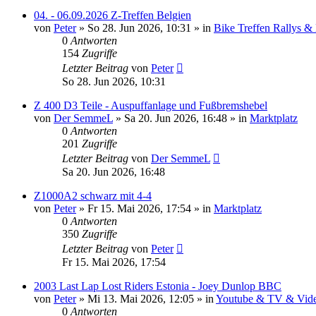
04. - 06.09.2026 Z-Treffen Belgien
von
Peter
»
So 28. Jun 2026, 10:31
» in
Bike Treffen Rallys &
0
Antworten
154
Zugriffe
Letzter Beitrag
von
Peter
So 28. Jun 2026, 10:31
Z 400 D3 Teile - Auspuffanlage und Fußbremshebel
von
Der SemmeL
»
Sa 20. Jun 2026, 16:48
» in
Marktplatz
0
Antworten
201
Zugriffe
Letzter Beitrag
von
Der SemmeL
Sa 20. Jun 2026, 16:48
Z1000A2 schwarz mit 4-4
von
Peter
»
Fr 15. Mai 2026, 17:54
» in
Marktplatz
0
Antworten
350
Zugriffe
Letzter Beitrag
von
Peter
Fr 15. Mai 2026, 17:54
2003 Last Lap Lost Riders Estonia - Joey Dunlop BBC
von
Peter
»
Mi 13. Mai 2026, 12:05
» in
Youtube & TV & Vide
0
Antworten