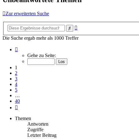
Zur erweiterten Suche
Erweiterte
Suche
Suche
Die Suche ergab mehr als 1000 Treffer
Seite
1
Gehe zu Seite:
von
40
1
2
3
4
5
…
40
Nächste
Themen
Antworten
Zugriffe
Letzter Beitrag