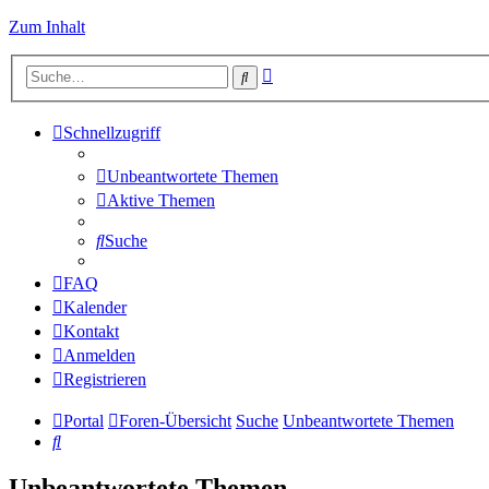
Zum Inhalt
Erweiterte
Suche
Suche
Schnellzugriff
Unbeantwortete Themen
Aktive Themen
Suche
FAQ
Kalender
Kontakt
Anmelden
Registrieren
Portal
Foren-Übersicht
Suche
Unbeantwortete Themen
Suche
Unbeantwortete Themen