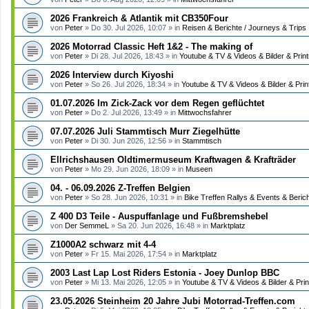
2026 Frankreich & Atlantik mit CB350Four
von
Peter
»
Do 30. Jul 2026, 10:07
» in
Reisen & Berichte / Journeys & Trips
2026 Motorrad Classic Heft 1&2 - The making of
von
Peter
»
Di 28. Jul 2026, 18:43
» in
Youtube & TV & Videos & Bilder & Prin
2026 Interview durch Kiyoshi
von
Peter
»
So 26. Jul 2026, 18:34
» in
Youtube & TV & Videos & Bilder & Pri
01.07.2026 Im Zick-Zack vor dem Regen geflüchtet
von
Peter
»
Do 2. Jul 2026, 13:49
» in
Mittwochsfahrer
07.07.2026 Juli Stammtisch Murr Ziegelhütte
von
Peter
»
Di 30. Jun 2026, 12:56
» in
Stammtisch
Ellrichshausen Oldtimermuseum Kraftwagen & Krafträder
von
Peter
»
Mo 29. Jun 2026, 18:09
» in
Museen
04. - 06.09.2026 Z-Treffen Belgien
von
Peter
»
So 28. Jun 2026, 10:31
» in
Bike Treffen Rallys & Events & Beric
Z 400 D3 Teile - Auspuffanlage und Fußbremshebel
von
Der SemmeL
»
Sa 20. Jun 2026, 16:48
» in
Marktplatz
Z1000A2 schwarz mit 4-4
von
Peter
»
Fr 15. Mai 2026, 17:54
» in
Marktplatz
2003 Last Lap Lost Riders Estonia - Joey Dunlop BBC
von
Peter
»
Mi 13. Mai 2026, 12:05
» in
Youtube & TV & Videos & Bilder & Pri
23.05.2026 Steinheim 20 Jahre Jubi Motorrad-Treffen.com