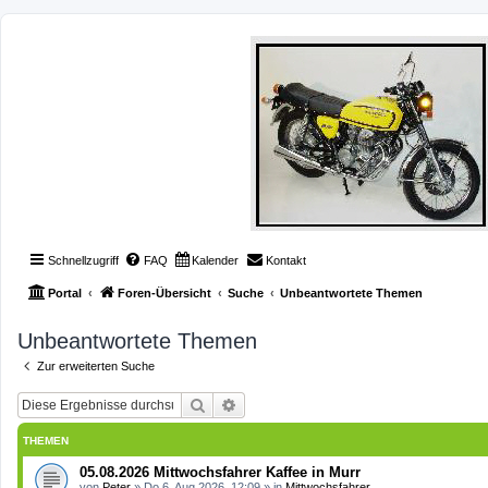
Schnellzugriff
FAQ
Kalender
Kontakt
Portal
Foren-Übersicht
Suche
Unbeantwortete Themen
Unbeantwortete Themen
Zur erweiterten Suche
Suche
Erweiterte Suche
THEMEN
05.08.2026 Mittwochsfahrer Kaffee in Murr
von
Peter
»
Do 6. Aug 2026, 12:09
» in
Mittwochsfahrer