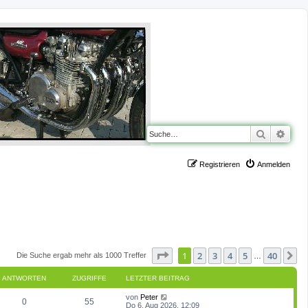
Suche
Erwe
Registrieren
Anmelden
Seite
1
von
40
1
2
3
4
5
40
N
Die Suche ergab mehr als 1000 Treffer
…
ANTWORTEN
ZUGRIFFE
LETZTER BEITRAG
L
von
Peter
A
Z
0
55
e
Do 6. Aug 2026, 12:09