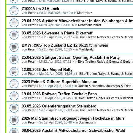
von
Peter
»
Di 5. Mai 2026, 13:05
» in
Bike Treffen Rallys & Events & Bericht
Z1000A im Z1A Lack
von
Peter
»
So 3. Mai 2026, 20:40
» in
Marktplatz
29.04.2026 Ausfahrt Mittwochsfahrer in den Weinbergen & i
von
Peter
»
Mi 29. Apr 2026, 23:18
» in
Mittwochsfahrer
03.05.2026 Löwenstein Platte Bikertreff
von
Peter
»
So 26. Apr 2026, 20:37
» in
Bike Treffen Rallys & Events & Berich
BMW R90S Top Zustand EZ 12.06.1975 Hinweis
von
Peter
»
Sa 25. Apr 2026, 10:15
» in
Marktplatz
25.04.2026 Stuttgart Saison Opening Ausfahrt & Party
von
Peter
»
Mi 22. Apr 2026, 07:21
» in
Bike Treffen Rallys & Events & Berich
12.09.2026 Jux Moped Rally
von
Peter
»
Mo 20. Apr 2026, 14:08
» in
Bike Treffen Rallys & Events & Beric
2023 Peine & Gifhorn Superbike Museum
von
Peter
»
Di 14. Apr 2026, 15:06
» in
Reisen & Berichte / Journeys & Trips
19.04.2026 Roßwag Treffen Zweitakt Fans
von
Peter
»
Di 14. Apr 2026, 09:45
» in
Bike Treffen Rallys & Events & Berich
03.05.2026 Orientierungsfahrt Steinsberg
von
Peter
»
So 12. Apr 2026, 12:03
» in
Bike Treffen Rallys & Events & Berich
2026 Mai Stammtisch abgesagt wegen HocketZe in Murr
von
Peter
»
So 12. Apr 2026, 10:48
» in
Stammtisch
08.04.2026 Ausfahrt Mittwochsfahrer Schwäbischer Wald