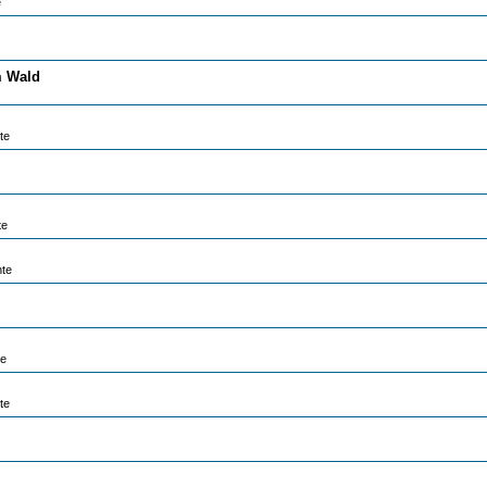
e
m Wald
te
te
hte
te
te