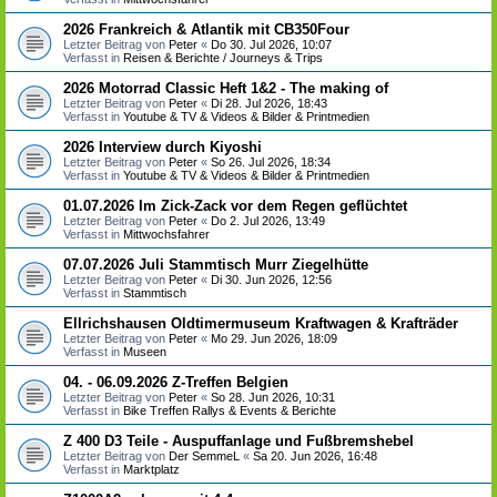
2026 Frankreich & Atlantik mit CB350Four
Letzter Beitrag von
Peter
«
Do 30. Jul 2026, 10:07
Verfasst in
Reisen & Berichte / Journeys & Trips
2026 Motorrad Classic Heft 1&2 - The making of
Letzter Beitrag von
Peter
«
Di 28. Jul 2026, 18:43
Verfasst in
Youtube & TV & Videos & Bilder & Printmedien
2026 Interview durch Kiyoshi
Letzter Beitrag von
Peter
«
So 26. Jul 2026, 18:34
Verfasst in
Youtube & TV & Videos & Bilder & Printmedien
01.07.2026 Im Zick-Zack vor dem Regen geflüchtet
Letzter Beitrag von
Peter
«
Do 2. Jul 2026, 13:49
Verfasst in
Mittwochsfahrer
07.07.2026 Juli Stammtisch Murr Ziegelhütte
Letzter Beitrag von
Peter
«
Di 30. Jun 2026, 12:56
Verfasst in
Stammtisch
Ellrichshausen Oldtimermuseum Kraftwagen & Krafträder
Letzter Beitrag von
Peter
«
Mo 29. Jun 2026, 18:09
Verfasst in
Museen
04. - 06.09.2026 Z-Treffen Belgien
Letzter Beitrag von
Peter
«
So 28. Jun 2026, 10:31
Verfasst in
Bike Treffen Rallys & Events & Berichte
Z 400 D3 Teile - Auspuffanlage und Fußbremshebel
Letzter Beitrag von
Der SemmeL
«
Sa 20. Jun 2026, 16:48
Verfasst in
Marktplatz