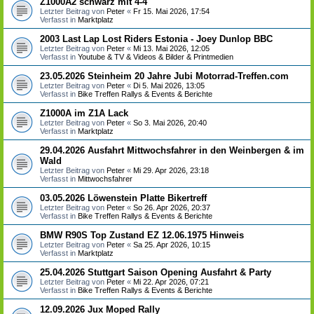
Z1000A2 schwarz mit 4-4
Letzter Beitrag von
Peter
«
Fr 15. Mai 2026, 17:54
Verfasst in
Marktplatz
2003 Last Lap Lost Riders Estonia - Joey Dunlop BBC
Letzter Beitrag von
Peter
«
Mi 13. Mai 2026, 12:05
Verfasst in
Youtube & TV & Videos & Bilder & Printmedien
23.05.2026 Steinheim 20 Jahre Jubi Motorrad-Treffen.com
Letzter Beitrag von
Peter
«
Di 5. Mai 2026, 13:05
Verfasst in
Bike Treffen Rallys & Events & Berichte
Z1000A im Z1A Lack
Letzter Beitrag von
Peter
«
So 3. Mai 2026, 20:40
Verfasst in
Marktplatz
29.04.2026 Ausfahrt Mittwochsfahrer in den Weinbergen & im
Wald
Letzter Beitrag von
Peter
«
Mi 29. Apr 2026, 23:18
Verfasst in
Mittwochsfahrer
03.05.2026 Löwenstein Platte Bikertreff
Letzter Beitrag von
Peter
«
So 26. Apr 2026, 20:37
Verfasst in
Bike Treffen Rallys & Events & Berichte
BMW R90S Top Zustand EZ 12.06.1975 Hinweis
Letzter Beitrag von
Peter
«
Sa 25. Apr 2026, 10:15
Verfasst in
Marktplatz
25.04.2026 Stuttgart Saison Opening Ausfahrt & Party
Letzter Beitrag von
Peter
«
Mi 22. Apr 2026, 07:21
Verfasst in
Bike Treffen Rallys & Events & Berichte
12.09.2026 Jux Moped Rally