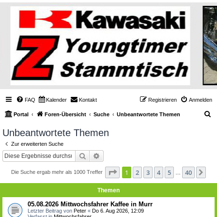
FAQ
Kalender
Kontakt
Registrieren
Anmelden
S
Portal
Foren-Übersicht
Suche
Unbeantwortete Themen
u
Unbeantwortete Themen
c
Zur erweiterten Suche
h
Suche
Erweiterte Suche
e
Seite
1
von
40
1
2
3
4
5
40
Nä
Die Suche ergab mehr als 1000 Treffer
…
Themen
05.08.2026 Mittwochsfahrer Kaffee in Murr
Letzter Beitrag von
Peter
«
Do 6. Aug 2026, 12:09
Verfasst in
Mittwochsfahrer