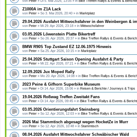
von
Peter
»
Di 5. Mai 2026, 13:05
» in
Bike Treffen Rallys & Events & Bericht
Z1000A im Z1A Lack
von
Peter
»
So 3. Mai 2026, 20:40
» in
Marktplatz
29.04.2026 Ausfahrt Mittwochsfahrer in den Weinbergen & i
von
Peter
»
Mi 29. Apr 2026, 23:18
» in
Mittwochsfahrer
03.05.2026 Löwenstein Platte Bikertreff
von
Peter
»
So 26. Apr 2026, 20:37
» in
Bike Treffen Rallys & Events & Berich
BMW R90S Top Zustand EZ 12.06.1975 Hinweis
von
Peter
»
Sa 25. Apr 2026, 10:15
» in
Marktplatz
25.04.2026 Stuttgart Saison Opening Ausfahrt & Party
von
Peter
»
Mi 22. Apr 2026, 07:21
» in
Bike Treffen Rallys & Events & Berich
12.09.2026 Jux Moped Rally
von
Peter
»
Mo 20. Apr 2026, 14:08
» in
Bike Treffen Rallys & Events & Beric
2023 Peine & Gifhorn Superbike Museum
von
Peter
»
Di 14. Apr 2026, 15:06
» in
Reisen & Berichte / Journeys & Trips
19.04.2026 Roßwag Treffen Zweitakt Fans
von
Peter
»
Di 14. Apr 2026, 09:45
» in
Bike Treffen Rallys & Events & Berich
03.05.2026 Orientierungsfahrt Steinsberg
von
Peter
»
So 12. Apr 2026, 12:03
» in
Bike Treffen Rallys & Events & Berich
2026 Mai Stammtisch abgesagt wegen HocketZe in Murr
von
Peter
»
So 12. Apr 2026, 10:48
» in
Stammtisch
08.04.2026 Ausfahrt Mittwochsfahrer Schwäbischer Wald