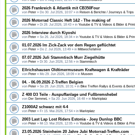
2026 Frankreich & Atlantik mit CB350Four
von
Peter
»
Do 30. Jul 2026, 10:07
» in
Reisen & Berichte / Journeys & Trips
2026 Motorrad Classic Heft 1&2 - The making of
von
Peter
»
Di 28. Jul 2026, 18:43
» in
Youtube & TV & Videos & Bilder & Prin
2026 Interview durch Kiyoshi
von
Peter
»
So 26. Jul 2026, 18:34
» in
Youtube & TV & Videos & Bilder & Pri
01.07.2026 Im Zick-Zack vor dem Regen geflüchtet
von
Peter
»
Do 2. Jul 2026, 13:49
» in
Mittwochsfahrer
07.07.2026 Juli Stammtisch Murr Ziegelhütte
von
Peter
»
Di 30. Jun 2026, 12:56
» in
Stammtisch
Ellrichshausen Oldtimermuseum Kraftwagen & Krafträder
von
Peter
»
Mo 29. Jun 2026, 18:09
» in
Museen
04. - 06.09.2026 Z-Treffen Belgien
von
Peter
»
So 28. Jun 2026, 10:31
» in
Bike Treffen Rallys & Events & Beric
Z 400 D3 Teile - Auspuffanlage und Fußbremshebel
von
Der SemmeL
»
Sa 20. Jun 2026, 16:48
» in
Marktplatz
Z1000A2 schwarz mit 4-4
von
Peter
»
Fr 15. Mai 2026, 17:54
» in
Marktplatz
2003 Last Lap Lost Riders Estonia - Joey Dunlop BBC
von
Peter
»
Mi 13. Mai 2026, 12:05
» in
Youtube & TV & Videos & Bilder & Pri
23.05.2026 Steinheim 20 Jahre Jubi Motorrad-Treffen.com