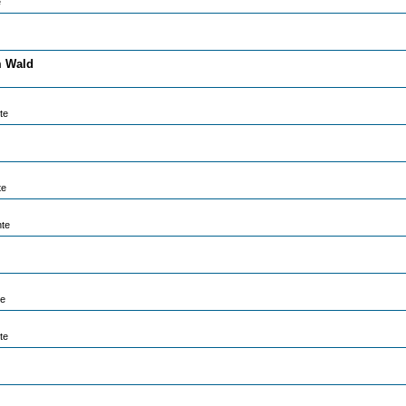
e
m Wald
te
te
hte
te
te