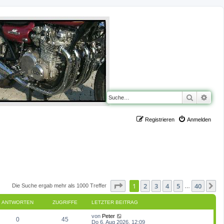
Suche
Erwe
Registrieren
Anmelden
Seite
1
von
40
1
2
3
4
5
40
N
Die Suche ergab mehr als 1000 Treffer
…
ANTWORTEN
ZUGRIFFE
LETZTER BEITRAG
L
von
Peter
A
Z
0
45
e
Do 6. Aug 2026, 12:09