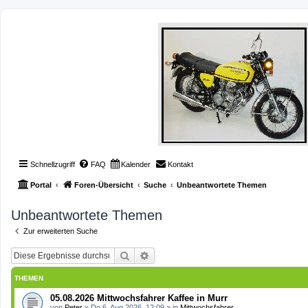
Schnellzugriff
FAQ
Kalender
Kontakt
Portal
Foren-Übersicht
Suche
Unbeantwortete Themen
Unbeantwortete Themen
Zur erweiterten Suche
Suche
Erweiterte Suche
THEMEN
05.08.2026 Mittwochsfahrer Kaffee in Murr
von
Peter
»
Do 6. Aug 2026, 12:09
» in
Mittwochsfahrer