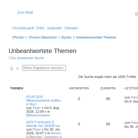
Zum Inhalt
Schnellzugriff
FAQ
Kalender
Kontakt
Portal
Foren-Übersicht
Suche
Unbeantwortete Themen
Unbeantwortete Themen
Zur erweiterten Suche
Suche
Erweiterte Suche
Die Suche ergab mehr als 1000 Treffer
THEMEN
ANTWORTEN
ZUGRIFFE
LETZTER
L
05.08.2026
von
Pete
A
Z
0
45
e
Mittwochsfahrer Kaffee
Do 6. Au
t
in Murr
n
u
z
von
Peter
»
Do 6. Aug
t
2026, 12:09
» in
t
g
e
Mittwochsfahrer
r
L
2026 Frankreich &
w
r
B
von
Pete
A
Z
0
56
e
Atlantik mit CB350Four
e
Do 30. J
t
von
Peter
»
Do 30. Jul
i
o
i
n
u
z
2026, 10:07
» in
Reisen
t
t
& Berichte / Journeys &
r