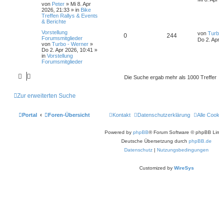
e
e
t
von
Peter
»
Mi 8. Apr
i
o
i
n
u
z
2026, 21:33
» in
Bike
t
t
Treffen Rallys & Events
n
r
r
f
t
g
e
& Berichte
a
r
g
t
f
L
Vorstellung
w
r
B
von
Turb
A
Z
0
244
e
Forumsmitglieder
e
Do 2. Ap
e
e
t
von
Turbo - Werner
»
i
o
i
n
u
z
Do 2. Apr 2026, 10:41
»
t
t
in
Vorstellung
n
r
r
f
t
g
e
Forumsmitglieder
a
r
g
t
f
w
r
B
Die Suche ergab mehr als 1000 Treffer
e
e
e
i
o
i
t
Zur erweiterten Suche
n
r
r
f
a
g
t
f
Portal
Foren-Übersicht
Kontakt
Datenschutzerklärung
Alle Coo
e
e
Powered by
phpBB
® Forum Software © phpBB Lim
n
Deutsche Übersetzung durch
phpBB.de
Datenschutz
|
Nutzungsbedingungen
Customized by
WireSys