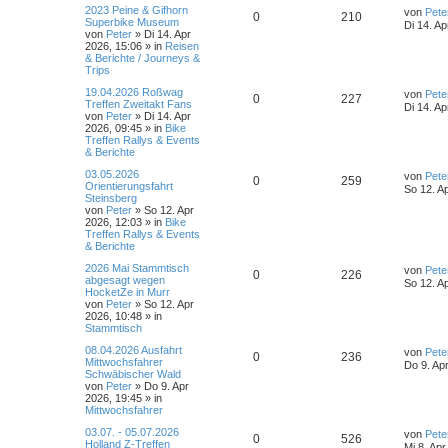
L
2023 Peine & Gifhorn
w
r
B
von
Pete
A
Z
0
210
e
e
e
Superbike Museum
e
Di 14. Ap
t
von
Peter
»
Di 14. Apr
i
o
i
n
u
z
2026, 15:06
» in
Reisen
n
t
t
& Berichte / Journeys &
r
r
f
t
g
e
Trips
a
r
g
t
f
L
19.04.2026 Roßwag
w
r
B
von
Pete
A
Z
0
227
e
Treffen Zweitakt Fans
e
Di 14. Ap
e
e
t
von
Peter
»
Di 14. Apr
i
o
i
n
u
z
2026, 09:45
» in
Bike
t
t
Treffen Rallys & Events
n
r
r
f
t
g
e
& Berichte
a
r
g
t
f
L
03.05.2026
w
r
B
von
Pete
A
Z
0
259
e
Orientierungsfahrt
e
So 12. A
e
e
t
Steinsberg
i
o
i
n
u
z
von
Peter
»
So 12. Apr
t
t
2026, 12:03
» in
Bike
n
r
r
f
t
g
e
Treffen Rallys & Events
a
r
& Berichte
g
t
f
w
r
B
L
2026 Mai Stammtisch
e
von
Pete
A
Z
0
226
e
e
e
abgesagt wegen
i
o
i
So 12. A
t
HocketZe in Murr
t
n
u
z
von
Peter
»
So 12. Apr
n
r
r
f
t
2026, 10:48
» in
a
t
g
e
Stammtisch
g
t
f
r
L
08.04.2026 Ausfahrt
w
r
B
von
Pete
A
Z
0
236
e
e
e
Mittwochsfahrer
e
Do 9. Ap
t
Schwäbischer Wald
i
o
i
n
u
z
von
Peter
»
Do 9. Apr
n
t
t
2026, 19:45
» in
r
r
f
t
g
e
Mittwochsfahrer
a
r
g
t
f
L
03.07. - 05.07.2026
w
r
B
von
Pete
A
Z
0
526
e
Holland Z-Treffen
e
Mi 8. Apr