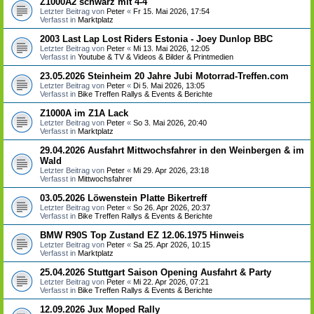
Z1000A2 schwarz mit 4-4
Letzter Beitrag von
Peter
«
Fr 15. Mai 2026, 17:54
Verfasst in
Marktplatz
2003 Last Lap Lost Riders Estonia - Joey Dunlop BBC
Letzter Beitrag von
Peter
«
Mi 13. Mai 2026, 12:05
Verfasst in
Youtube & TV & Videos & Bilder & Printmedien
23.05.2026 Steinheim 20 Jahre Jubi Motorrad-Treffen.com
Letzter Beitrag von
Peter
«
Di 5. Mai 2026, 13:05
Verfasst in
Bike Treffen Rallys & Events & Berichte
Z1000A im Z1A Lack
Letzter Beitrag von
Peter
«
So 3. Mai 2026, 20:40
Verfasst in
Marktplatz
29.04.2026 Ausfahrt Mittwochsfahrer in den Weinbergen & im
Wald
Letzter Beitrag von
Peter
«
Mi 29. Apr 2026, 23:18
Verfasst in
Mittwochsfahrer
03.05.2026 Löwenstein Platte Bikertreff
Letzter Beitrag von
Peter
«
So 26. Apr 2026, 20:37
Verfasst in
Bike Treffen Rallys & Events & Berichte
BMW R90S Top Zustand EZ 12.06.1975 Hinweis
Letzter Beitrag von
Peter
«
Sa 25. Apr 2026, 10:15
Verfasst in
Marktplatz
25.04.2026 Stuttgart Saison Opening Ausfahrt & Party
Letzter Beitrag von
Peter
«
Mi 22. Apr 2026, 07:21
Verfasst in
Bike Treffen Rallys & Events & Berichte
12.09.2026 Jux Moped Rally