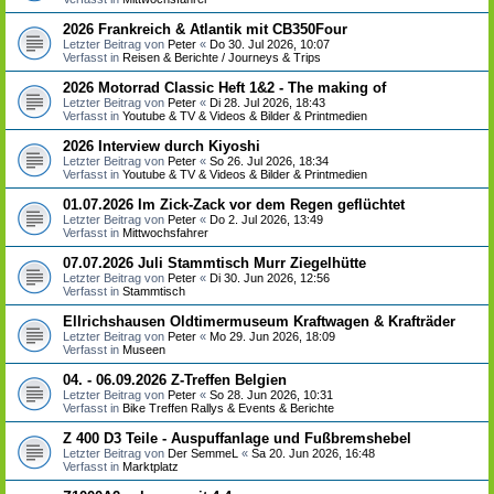
2026 Frankreich & Atlantik mit CB350Four
Letzter Beitrag von
Peter
«
Do 30. Jul 2026, 10:07
Verfasst in
Reisen & Berichte / Journeys & Trips
2026 Motorrad Classic Heft 1&2 - The making of
Letzter Beitrag von
Peter
«
Di 28. Jul 2026, 18:43
Verfasst in
Youtube & TV & Videos & Bilder & Printmedien
2026 Interview durch Kiyoshi
Letzter Beitrag von
Peter
«
So 26. Jul 2026, 18:34
Verfasst in
Youtube & TV & Videos & Bilder & Printmedien
01.07.2026 Im Zick-Zack vor dem Regen geflüchtet
Letzter Beitrag von
Peter
«
Do 2. Jul 2026, 13:49
Verfasst in
Mittwochsfahrer
07.07.2026 Juli Stammtisch Murr Ziegelhütte
Letzter Beitrag von
Peter
«
Di 30. Jun 2026, 12:56
Verfasst in
Stammtisch
Ellrichshausen Oldtimermuseum Kraftwagen & Krafträder
Letzter Beitrag von
Peter
«
Mo 29. Jun 2026, 18:09
Verfasst in
Museen
04. - 06.09.2026 Z-Treffen Belgien
Letzter Beitrag von
Peter
«
So 28. Jun 2026, 10:31
Verfasst in
Bike Treffen Rallys & Events & Berichte
Z 400 D3 Teile - Auspuffanlage und Fußbremshebel
Letzter Beitrag von
Der SemmeL
«
Sa 20. Jun 2026, 16:48
Verfasst in
Marktplatz