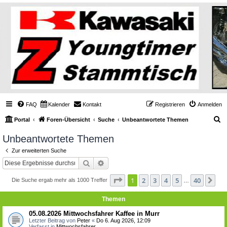
FAQ
Kalender
Kontakt
Registrieren
Anmelden
S
Portal
Foren-Übersicht
Suche
Unbeantwortete Themen
u
Unbeantwortete Themen
c
Zur erweiterten Suche
h
Suche
Erweiterte Suche
e
Seite
1
von
40
1
2
3
4
5
40
Nä
Die Suche ergab mehr als 1000 Treffer
…
Themen
05.08.2026 Mittwochsfahrer Kaffee in Murr
Letzter Beitrag von
Peter
«
Do 6. Aug 2026, 12:09
Verfasst in
Mittwochsfahrer