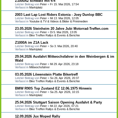
Z1000A2 schwarz mit 4-4
Letzter Beitrag von
Peter
«
Fr 15. Mai 2026, 17:54
Verfasst in
Marktplatz
2003 Last Lap Lost Riders Estonia - Joey Dunlop BBC
Letzter Beitrag von
Peter
«
Mi 13. Mai 2026, 12:05
Verfasst in
Youtube & TV & Videos & Bilder & Printmedien
23.05.2026 Steinheim 20 Jahre Jubi Motorrad-Treffen.com
Letzter Beitrag von
Peter
«
Di 5. Mai 2026, 13:05
Verfasst in
Bike Treffen Rallys & Events & Berichte
Z1000A im Z1A Lack
Letzter Beitrag von
Peter
«
So 3. Mai 2026, 20:40
Verfasst in
Marktplatz
29.04.2026 Ausfahrt Mittwochsfahrer in den Weinbergen & im
Wald
Letzter Beitrag von
Peter
«
Mi 29. Apr 2026, 23:18
Verfasst in
Mittwochsfahrer
03.05.2026 Löwenstein Platte Bikertreff
Letzter Beitrag von
Peter
«
So 26. Apr 2026, 20:37
Verfasst in
Bike Treffen Rallys & Events & Berichte
BMW R90S Top Zustand EZ 12.06.1975 Hinweis
Letzter Beitrag von
Peter
«
Sa 25. Apr 2026, 10:15
Verfasst in
Marktplatz
25.04.2026 Stuttgart Saison Opening Ausfahrt & Party
Letzter Beitrag von
Peter
«
Mi 22. Apr 2026, 07:21
Verfasst in
Bike Treffen Rallys & Events & Berichte
12.09.2026 Jux Moped Rally