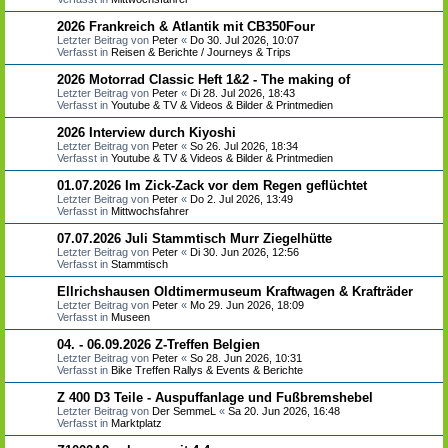
2026 Frankreich & Atlantik mit CB350Four
Letzter Beitrag von
Peter
«
Do 30. Jul 2026, 10:07
Verfasst in
Reisen & Berichte / Journeys & Trips
2026 Motorrad Classic Heft 1&2 - The making of
Letzter Beitrag von
Peter
«
Di 28. Jul 2026, 18:43
Verfasst in
Youtube & TV & Videos & Bilder & Printmedien
2026 Interview durch Kiyoshi
Letzter Beitrag von
Peter
«
So 26. Jul 2026, 18:34
Verfasst in
Youtube & TV & Videos & Bilder & Printmedien
01.07.2026 Im Zick-Zack vor dem Regen geflüchtet
Letzter Beitrag von
Peter
«
Do 2. Jul 2026, 13:49
Verfasst in
Mittwochsfahrer
07.07.2026 Juli Stammtisch Murr Ziegelhütte
Letzter Beitrag von
Peter
«
Di 30. Jun 2026, 12:56
Verfasst in
Stammtisch
Ellrichshausen Oldtimermuseum Kraftwagen & Krafträder
Letzter Beitrag von
Peter
«
Mo 29. Jun 2026, 18:09
Verfasst in
Museen
04. - 06.09.2026 Z-Treffen Belgien
Letzter Beitrag von
Peter
«
So 28. Jun 2026, 10:31
Verfasst in
Bike Treffen Rallys & Events & Berichte
Z 400 D3 Teile - Auspuffanlage und Fußbremshebel
Letzter Beitrag von
Der SemmeL
«
Sa 20. Jun 2026, 16:48
Verfasst in
Marktplatz