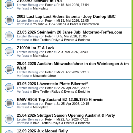
Z1000A2 schwarz mit 4-4
Letzter Beitrag von
Peter
«
Fr 15. Mai 2026, 17:54
Verfasst in
Marktplatz
2003 Last Lap Lost Riders Estonia - Joey Dunlop BBC
Letzter Beitrag von
Peter
«
Mi 13. Mai 2026, 12:05
Verfasst in
Youtube & TV & Videos & Bilder & Printmedien
23.05.2026 Steinheim 20 Jahre Jubi Motorrad-Treffen.com
Letzter Beitrag von
Peter
«
Di 5. Mai 2026, 13:05
Verfasst in
Bike Treffen Rallys & Events & Berichte
Z1000A im Z1A Lack
Letzter Beitrag von
Peter
«
So 3. Mai 2026, 20:40
Verfasst in
Marktplatz
29.04.2026 Ausfahrt Mittwochsfahrer in den Weinbergen & im
Wald
Letzter Beitrag von
Peter
«
Mi 29. Apr 2026, 23:18
Verfasst in
Mittwochsfahrer
03.05.2026 Löwenstein Platte Bikertreff
Letzter Beitrag von
Peter
«
So 26. Apr 2026, 20:37
Verfasst in
Bike Treffen Rallys & Events & Berichte
BMW R90S Top Zustand EZ 12.06.1975 Hinweis
Letzter Beitrag von
Peter
«
Sa 25. Apr 2026, 10:15
Verfasst in
Marktplatz
25.04.2026 Stuttgart Saison Opening Ausfahrt & Party
Letzter Beitrag von
Peter
«
Mi 22. Apr 2026, 07:21
Verfasst in
Bike Treffen Rallys & Events & Berichte
12.09.2026 Jux Moped Rally