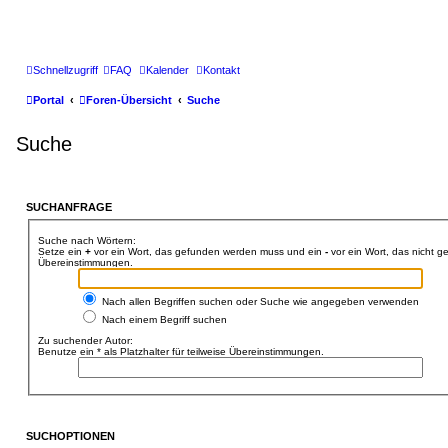
Schnellzugriff
FAQ
Kalender
Kontakt
Portal
Foren-Übersicht
Suche
Suche
SUCHANFRAGE
Suche nach Wörtern:
Setze ein
+
vor ein Wort, das gefunden werden muss und ein
-
vor ein Wort, das nicht 
Übereinstimmungen.
Nach allen Begriffen suchen oder Suche wie angegeben verwenden
Nach einem Begriff suchen
Zu suchender Autor:
Benutze ein * als Platzhalter für teilweise Übereinstimmungen.
SUCHOPTIONEN