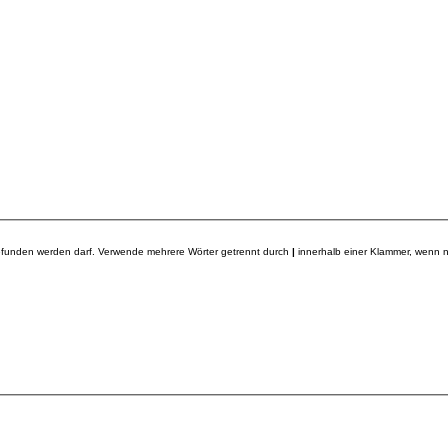
gefunden werden darf. Verwende mehrere Wörter getrennt durch
|
innerhalb einer Klammer, wenn nu