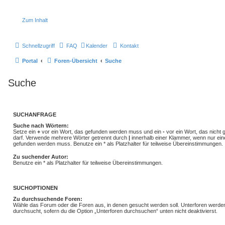
Zum Inhalt
Schnellzugriff
FAQ
Kalender
Kontakt
Portal
Foren-Übersicht
Suche
Suche
SUCHANFRAGE
Suche nach Wörtern:
Setze ein
+
vor ein Wort, das gefunden werden muss und ein
-
vor ein Wort, das nicht
darf. Verwende mehrere Wörter getrennt durch
|
innerhalb einer Klammer, wenn nur ein
gefunden werden muss. Benutze ein * als Platzhalter für teilweise Übereinstimmungen.
Zu suchender Autor:
Benutze ein * als Platzhalter für teilweise Übereinstimmungen.
SUCHOPTIONEN
Zu durchsuchende Foren:
Wähle das Forum oder die Foren aus, in denen gesucht werden soll. Unterforen werde
durchsucht, sofern du die Option „Unterforen durchsuchen“ unten nicht deaktivierst.