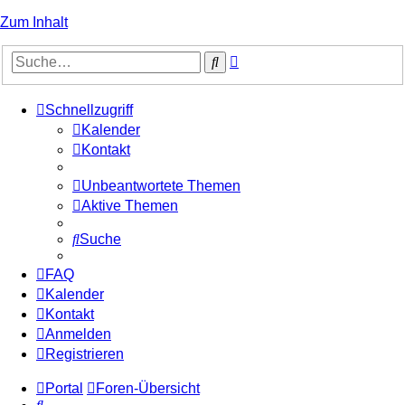
Zum Inhalt
Erweiterte
Suche
Suche
Schnellzugriff
Kalender
Kontakt
Unbeantwortete Themen
Aktive Themen
Suche
FAQ
Kalender
Kontakt
Anmelden
Registrieren
Portal
Foren-Übersicht
Suche