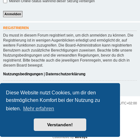
Meinen Online-Status während dieser Sitzung verbergen
REGISTRIEREN
Du musst in diesem Forum registriert sein, um dich anmelden zu können. Die
Registrierung ist in wenigen Augenblicken erledigt und ermöglicht dir, auf
weitere Funktionen zuzugreifen. Die Board-Administration kann registrierten
Benutzern auch zusätzliche Berechtigungen zuweisen. Beachte bitte unsere
Nutzungsbedingungen und die verwandten Regelungen, bevor du dich
registrierst. Bitte beachte auch die jeweiligen Forenregeln, wenn du dich in
diesem Board bewegst.
Nutzungsbedingungen
|
Datenschutzerklärung
Registrieren
Diese Website nutzt Cookies, um dir den
bestmöglichen Komfort bei der Nutzung zu
Portal
Foren-Übersicht
Alle Zeiten sind
UTC+02:00
bieten.
Mehr erfahren
Powered by
phpBB
® Forum Software © phpBB Limited
Deutsche Übersetzung durch
phpBB.de
Verstanden!
Datenschutz
|
Nutzungsbedingungen
Customized by
WireSys