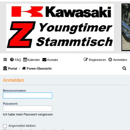
FAQ
Kalender
Kontakt
Registrieren
Anmelden
S
Portal
Foren-Übersicht
u
Anmelden
c
h
Benutzername:
e
Passwort:
Ich habe mein Passwort vergessen
Angemeldet bleiben