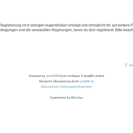
egistrierung ist in wenigen Augenblicken erledigt und ermöglicht dir, auf weitere 
ingungen und die verwandten Regelungen, bevor du dich registrierst. Bitte beach
Ko
Powered by
phpBB
® Forum Software © phpBB Limited
Deutsche Übersetzung durch
phpBB.de
Datenschutz
|
Nutzungsbedingungen
Customized by
WireSys