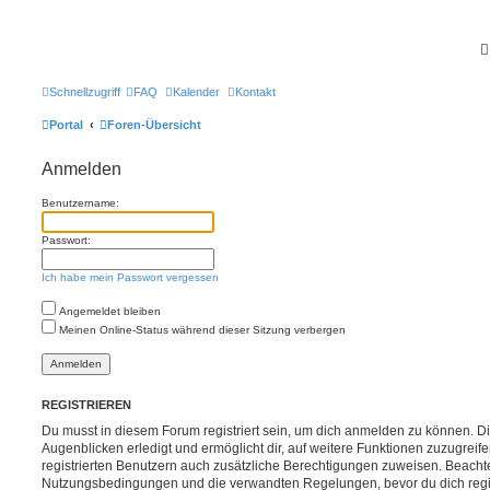
Schnellzugriff
FAQ
Kalender
Kontakt
Portal
Foren-Übersicht
Anmelden
Benutzername:
Passwort:
Ich habe mein Passwort vergessen
Angemeldet bleiben
Meinen Online-Status während dieser Sitzung verbergen
REGISTRIEREN
Du musst in diesem Forum registriert sein, um dich anmelden zu können. Di
Augenblicken erledigt und ermöglicht dir, auf weitere Funktionen zuzugreif
registrierten Benutzern auch zusätzliche Berechtigungen zuweisen. Beachte
Nutzungsbedingungen und die verwandten Regelungen, bevor du dich registr