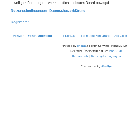
jeweiligen Forenregeln, wenn du dich in diesem Board bewegst.
Nutzungsbedingungen
|
Datenschutzerklärung
Registrieren
Portal
Foren-Übersicht
Kontakt
Datenschutzerklärung
Alle Coo
Powered by
phpBB
® Forum Software © phpBB Lim
Deutsche Übersetzung durch
phpBB.de
Datenschutz
|
Nutzungsbedingungen
Customized by
WireSys