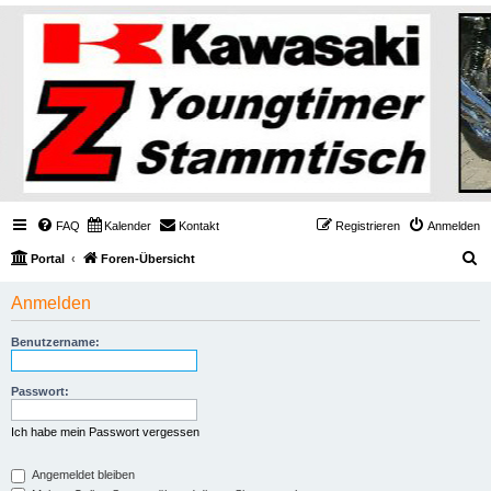
FAQ
Kalender
Kontakt
Registrieren
Anmelden
S
Portal
Foren-Übersicht
u
Anmelden
c
h
Benutzername:
e
Passwort:
Ich habe mein Passwort vergessen
Angemeldet bleiben