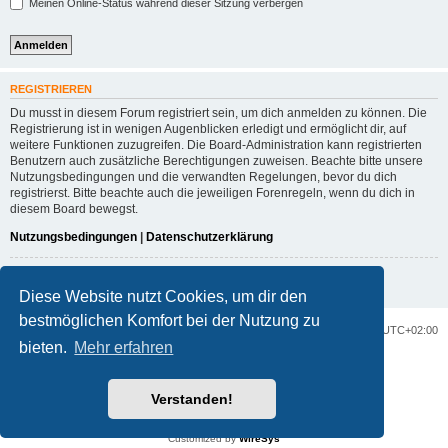
Meinen Online-Status während dieser Sitzung verbergen
REGISTRIEREN
Du musst in diesem Forum registriert sein, um dich anmelden zu können. Die
Registrierung ist in wenigen Augenblicken erledigt und ermöglicht dir, auf
weitere Funktionen zuzugreifen. Die Board-Administration kann registrierten
Benutzern auch zusätzliche Berechtigungen zuweisen. Beachte bitte unsere
Nutzungsbedingungen und die verwandten Regelungen, bevor du dich
registrierst. Bitte beachte auch die jeweiligen Forenregeln, wenn du dich in
diesem Board bewegst.
Nutzungsbedingungen
|
Datenschutzerklärung
Registrieren
Diese Website nutzt Cookies, um dir den
bestmöglichen Komfort bei der Nutzung zu
Portal
Foren-Übersicht
Alle Zeiten sind
UTC+02:00
bieten.
Mehr erfahren
Powered by
phpBB
® Forum Software © phpBB Limited
Deutsche Übersetzung durch
phpBB.de
Verstanden!
Datenschutz
|
Nutzungsbedingungen
Customized by
WireSys