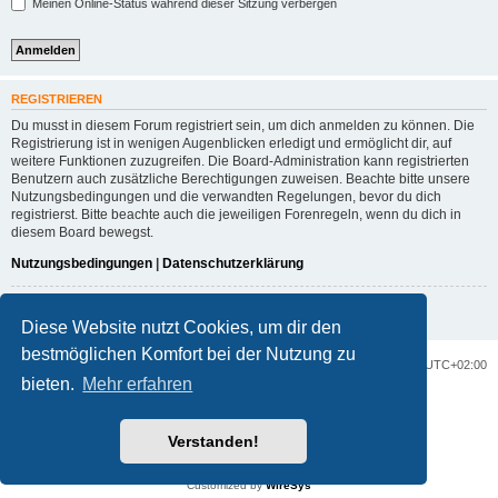
Meinen Online-Status während dieser Sitzung verbergen
REGISTRIEREN
Du musst in diesem Forum registriert sein, um dich anmelden zu können. Die
Registrierung ist in wenigen Augenblicken erledigt und ermöglicht dir, auf
weitere Funktionen zuzugreifen. Die Board-Administration kann registrierten
Benutzern auch zusätzliche Berechtigungen zuweisen. Beachte bitte unsere
Nutzungsbedingungen und die verwandten Regelungen, bevor du dich
registrierst. Bitte beachte auch die jeweiligen Forenregeln, wenn du dich in
diesem Board bewegst.
Nutzungsbedingungen
|
Datenschutzerklärung
Registrieren
Diese Website nutzt Cookies, um dir den
bestmöglichen Komfort bei der Nutzung zu
Portal
Foren-Übersicht
Alle Zeiten sind
UTC+02:00
bieten.
Mehr erfahren
Powered by
phpBB
® Forum Software © phpBB Limited
Deutsche Übersetzung durch
phpBB.de
Verstanden!
Datenschutz
|
Nutzungsbedingungen
Customized by
WireSys