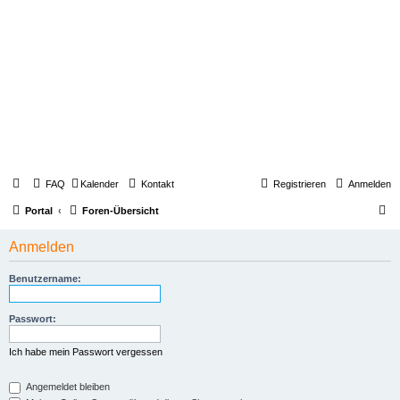
FAQ
Kalender
Kontakt
Registrieren
Anmelden
S
Portal
Foren-Übersicht
u
Anmelden
c
h
Benutzername:
e
Passwort:
Ich habe mein Passwort vergessen
Angemeldet bleiben