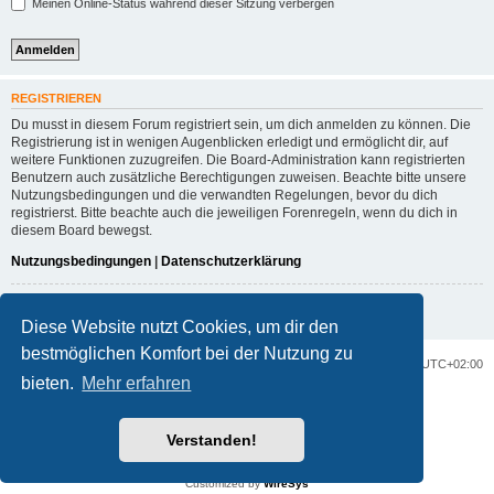
Meinen Online-Status während dieser Sitzung verbergen
REGISTRIEREN
Du musst in diesem Forum registriert sein, um dich anmelden zu können. Die
Registrierung ist in wenigen Augenblicken erledigt und ermöglicht dir, auf
weitere Funktionen zuzugreifen. Die Board-Administration kann registrierten
Benutzern auch zusätzliche Berechtigungen zuweisen. Beachte bitte unsere
Nutzungsbedingungen und die verwandten Regelungen, bevor du dich
registrierst. Bitte beachte auch die jeweiligen Forenregeln, wenn du dich in
diesem Board bewegst.
Nutzungsbedingungen
|
Datenschutzerklärung
Registrieren
Diese Website nutzt Cookies, um dir den
bestmöglichen Komfort bei der Nutzung zu
Portal
Foren-Übersicht
Alle Zeiten sind
UTC+02:00
bieten.
Mehr erfahren
Powered by
phpBB
® Forum Software © phpBB Limited
Deutsche Übersetzung durch
phpBB.de
Verstanden!
Datenschutz
|
Nutzungsbedingungen
Customized by
WireSys