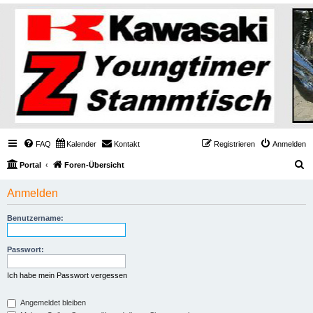
FAQ
Kalender
Kontakt
Registrieren
Anmelden
S
Portal
Foren-Übersicht
u
Anmelden
c
h
Benutzername:
e
Passwort:
Ich habe mein Passwort vergessen
Angemeldet bleiben