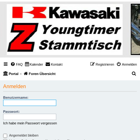
FAQ
Kalender
Kontakt
Registrieren
Anmelden
S
Portal
Foren-Übersicht
u
Anmelden
c
h
Benutzername:
e
Passwort:
Ich habe mein Passwort vergessen
Angemeldet bleiben