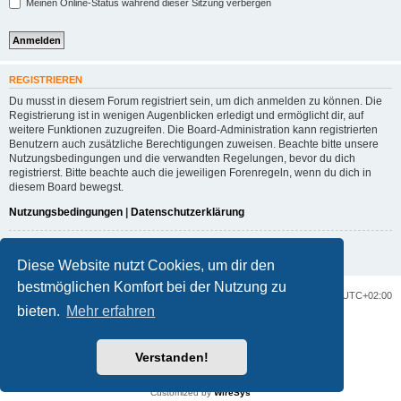
Meinen Online-Status während dieser Sitzung verbergen
REGISTRIEREN
Du musst in diesem Forum registriert sein, um dich anmelden zu können. Die
Registrierung ist in wenigen Augenblicken erledigt und ermöglicht dir, auf
weitere Funktionen zuzugreifen. Die Board-Administration kann registrierten
Benutzern auch zusätzliche Berechtigungen zuweisen. Beachte bitte unsere
Nutzungsbedingungen und die verwandten Regelungen, bevor du dich
registrierst. Bitte beachte auch die jeweiligen Forenregeln, wenn du dich in
diesem Board bewegst.
Nutzungsbedingungen
|
Datenschutzerklärung
Registrieren
Diese Website nutzt Cookies, um dir den
bestmöglichen Komfort bei der Nutzung zu
Portal
Foren-Übersicht
Alle Zeiten sind
UTC+02:00
bieten.
Mehr erfahren
Powered by
phpBB
® Forum Software © phpBB Limited
Deutsche Übersetzung durch
phpBB.de
Verstanden!
Datenschutz
|
Nutzungsbedingungen
Customized by
WireSys