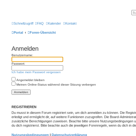
Schnellzugriff
FAQ
Kalender
Kontakt
Portal
Foren-Übersicht
Anmelden
Benutzername:
Passwort:
Ich habe mein Passwort vergessen
Angemeldet bleiben
Meinen Online-Status während dieser Sitzung verbergen
REGISTRIEREN
Du musst in diesem Forum registriert sein, um dich anmelden zu können. Die Registr
erledigt und ermöglicht dir, auf weitere Funktionen zuzugreifen. Die Board-Administra
zusätzliche Berechtigungen zuweisen. Beachte bitte unsere Nutzungsbedingungen 
du dich registrierst. Bitte beachte auch die jeweiligen Forenregeln, wenn du dich in
Nutzungsbedingungen
|
Datenschutzerklärung