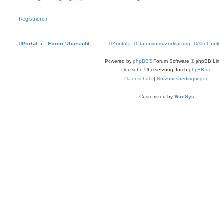
Registrieren
Portal
Foren-Übersicht
Kontakt
Datenschutzerklärung
Alle Coo
Powered by
phpBB
® Forum Software © phpBB Lim
Deutsche Übersetzung durch
phpBB.de
Datenschutz
|
Nutzungsbedingungen
Customized by
WireSys