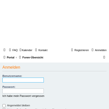
FAQ
Kalender
Kontakt
Registrieren
Anmelden
S
Portal
Foren-Übersicht
u
Anmelden
c
h
Benutzername:
e
Passwort:
Ich habe mein Passwort vergessen
Angemeldet bleiben