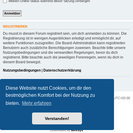
Meinen Online-Status während dieser Sitzung verbergen
REGISTRIEREN
Du musst in diesem Forum registriert sein, um dich anmelden zu können. Die
Registrierung ist in wenigen Augenblicken erledigt und ermöglicht dir, auf
weitere Funktionen zuzugreifen. Die Board-Administration kann registrierten
Benutzern auch zusätzliche Berechtigungen zuweisen. Beachte bitte unsere
Nutzungsbedingungen und die verwandten Regelungen, bevor du dich
registrierst. Bitte beachte auch die jeweiligen Forenregeln, wenn du dich in
diesem Board bewegst.
Nutzungsbedingungen
|
Datenschutzerklärung
Registrieren
Diese Website nutzt Cookies, um dir den
bestmöglichen Komfort bei der Nutzung zu
Portal
Foren-Übersicht
Alle Zeiten sind
UTC+02:00
bieten.
Mehr erfahren
Powered by
phpBB
® Forum Software © phpBB Limited
Deutsche Übersetzung durch
phpBB.de
Verstanden!
Datenschutz
|
Nutzungsbedingungen
Customized by
WireSys