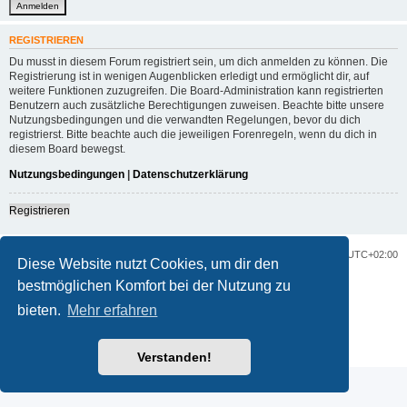
REGISTRIEREN
Du musst in diesem Forum registriert sein, um dich anmelden zu können. Die
Registrierung ist in wenigen Augenblicken erledigt und ermöglicht dir, auf
weitere Funktionen zuzugreifen. Die Board-Administration kann registrierten
Benutzern auch zusätzliche Berechtigungen zuweisen. Beachte bitte unsere
Nutzungsbedingungen und die verwandten Regelungen, bevor du dich
registrierst. Bitte beachte auch die jeweiligen Forenregeln, wenn du dich in
diesem Board bewegst.
Nutzungsbedingungen
|
Datenschutzerklärung
Registrieren
Portal
Foren-Übersicht
Alle Zeiten sind
UTC+02:00
Diese Website nutzt Cookies, um dir den
bestmöglichen Komfort bei der Nutzung zu
Powered by
phpBB
® Forum Software © phpBB Limited
Deutsche Übersetzung durch
phpBB.de
bieten.
Mehr erfahren
Datenschutz
|
Nutzungsbedingungen
Customized by
WireSys
Verstanden!