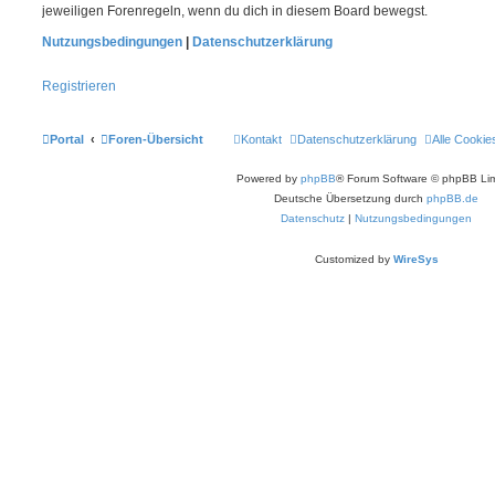
jeweiligen Forenregeln, wenn du dich in diesem Board bewegst.
Nutzungsbedingungen
|
Datenschutzerklärung
Registrieren
Portal
Foren-Übersicht
Kontakt
Datenschutzerklärung
Alle Cookie
Powered by
phpBB
® Forum Software © phpBB Lim
Deutsche Übersetzung durch
phpBB.de
Datenschutz
|
Nutzungsbedingungen
Customized by
WireSys