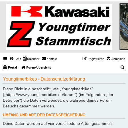
FAQ
Kalender
Kontakt
Registrieren
Anmelden
S
Portal
Foren-Übersicht
u
Youngtimerbikes - Datenschutzerklärung
c
h
Diese Richtlinie beschreibt, wie „Youngtimerbikes“
(„https://www.youngtimerbikes.de/forum“) (im Folgenden „der
e
Betreiber“) die Daten verwendet, die während deines Foren-
Besuchs gesammelt werden.
UMFANG UND ART DER DATENSPEICHERUNG
Deine Daten werden auf vier verschiedene Arten gesammelt: