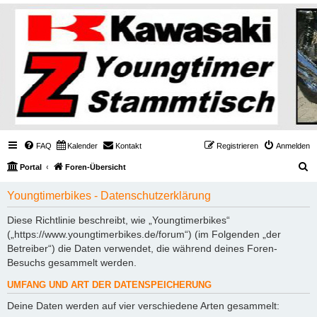
FAQ
Kalender
Kontakt
Registrieren
Anmelden
S
Portal
Foren-Übersicht
u
Youngtimerbikes - Datenschutzerklärung
c
h
Diese Richtlinie beschreibt, wie „Youngtimerbikes“
(„https://www.youngtimerbikes.de/forum“) (im Folgenden „der
e
Betreiber“) die Daten verwendet, die während deines Foren-
Besuchs gesammelt werden.
UMFANG UND ART DER DATENSPEICHERUNG
Deine Daten werden auf vier verschiedene Arten gesammelt: