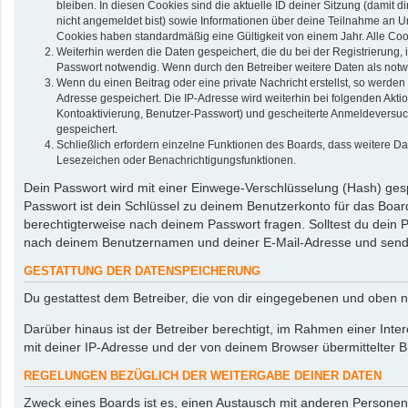
bleiben. In diesen Cookies sind die aktuelle ID deiner Sitzung (damit 
nicht angemeldet bist) sowie Informationen über deine Teilnahme an Um
Cookies haben standardmäßig eine Gültigkeit von einem Jahr. Alle Cook
Weiterhin werden die Daten gespeichert, die du bei der Registrierung,
Passwort notwendig. Wenn durch den Betreiber weitere Daten als notwend
Wenn du einen Beitrag oder eine private Nachricht erstellst, so werden
Adresse gespeichert. Die IP-Adresse wird weiterhin bei folgenden Akt
Kontoaktivierung, Benutzer-Passwort) und gescheiterte Anmeldeversuch
gespeichert.
Schließlich erfordern einzelne Funktionen des Boards, dass weitere D
Lesezeichen oder Benachrichtigungsfunktionen.
Dein Passwort wird mit einer Einwege-Verschlüsselung (Hash) gespe
Passwort ist dein Schlüssel zu deinem Benutzerkonto für das Board
berechtigterweise nach deinem Passwort fragen. Solltest du dein
nach deinem Benutzernamen und deiner E-Mail-Adresse und sendet
GESTATTUNG DER DATENSPEICHERUNG
Du gestattest dem Betreiber, die von dir eingegebenen und oben n
Darüber hinaus ist der Betreiber berechtigt, im Rahmen einer In
mit deiner IP-Adresse und der von deinem Browser übermittelter B
REGELUNGEN BEZÜGLICH DER WEITERGABE DEINER DATEN
Zweck eines Boards ist es, einen Austausch mit anderen Personen zu