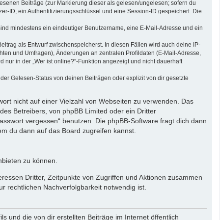
elesenen Beiträge (zur Markierung dieser als gelesen/ungelesen; sofern du
r-ID, ein Authentifizierungsschlüssel und eine Session-ID gespeichert. Die
g sind mindestens ein eindeutiger Benutzername, eine E-Mail-Adresse und ein
eitrag als Entwurf zwischenspeicherst. In diesen Fällen wird auch deine IP-
chten und Umfragen), Änderungen an zentralen Profildaten (E-Mail-Adresse,
ur in der „Wer ist online?“-Funktion angezeigt und nicht dauerhaft
er Gelesen-Status von deinen Beiträgen oder explizit von dir gesetzte
wort nicht auf einer Vielzahl von Webseiten zu verwenden. Das
des Betreibers, von phpBB Limited oder ein Dritter
Passwort vergessen“ benutzen. Die phpBB-Software fragt dich dann
em du dann auf das Board zugreifen kannst.
nbieten zu können.
eressen Dritter, Zeitpunkte von Zugriffen und Aktionen zusammen
 rechtlichen Nachverfolgbarkeit notwendig ist.
und die von dir erstellten Beiträge im Internet öffentlich