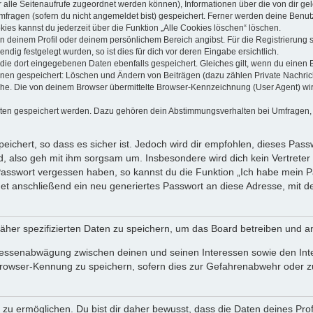
dir alle Seitenaufrufe zugeordnet werden können), Informationen über die von dir g
fragen (sofern du nicht angemeldet bist) gespeichert. Ferner werden deine Benutze
ies kannst du jederzeit über die Funktion „Alle Cookies löschen“ löschen.
 in deinem Profil oder deinem persönlichem Bereich angibst. Für die Registrierun
ig festgelegt wurden, so ist dies für dich vor deren Eingabe ersichtlich.
 die dort eingegebenen Daten ebenfalls gespeichert. Gleiches gilt, wenn du einen B
ionen gespeichert: Löschen und Ändern von Beiträgen (dazu zählen Private Nachri
e. Die von deinem Browser übermittelte Browser-Kennzeichnung (User Agent) wird n
aten gespeichert werden. Dazu gehören dein Abstimmungsverhalten bei Umfragen, d
ichert, so dass es sicher ist. Jedoch wird dir empfohlen, dieses Pass
, also geh mit ihm sorgsam um. Insbesondere wird dich kein Vertreter 
 Passwort vergessen haben, so kannst du die Funktion „Ich habe mein 
 anschließend ein neu generiertes Passwort an diese Adresse, mit d
äher spezifizierten Daten zu speichern, um das Board betreiben und a
teressenabwägung zwischen deinen und seinen Interessen sowie den Int
rowser-Kennung zu speichern, sofern dies zur Gefahrenabwehr oder zur
 ermöglichen. Du bist dir daher bewusst, dass die Daten deines Profils 